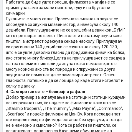
Работата да биде уште полоша, филмската магија не се
применува само за мали пиштоли, туку и на брутални
сачмарки.
Пукањето е многу силно. Просечната силина на звукот се
споредува со звук на млазен мотор, а изнесува околу 140
децибели. Приглушувачите не се волшебни цевки кои „БУМ!“
ќе го претворат во шепот. Пиштолот и понатаму звучи како
пиштол, а истрелот одекнува секаде наоколу. Приглушувач
со оригинални 140 децибели се спушта на околу 120-130,
што е се уште доволно гласно да предизвика физичка болка,
ако стоите многу блиску.Целта на приглушувачот се сведува
на тоа големите пиштоли да звучат како помалите,што е
многу корисно ако сте во природа и опкружени со други
звуци кои ќе помогнат да се замаскира истрелот. Освен
гласноста, потешко е да се лоцира од каде стига истрелот и
колку е далеку.
4. Сам против сите – бескрајни рафали
Добар пример за испалување на стотици и стотици куршуми
во непрекинат низ, ќе најдете во филмовите како што се
„Starship troopers“, „The mummy“, „Max Payne“, „Commando“,
„Scarface“ и повеќе филмови на Џон Ву. Кога последен пат
сте виделе некој во филм да останал без куршуми, а тоа да
не е намерно и смислено? Кога се работи за пиштоли, се
воздржуваат, револвер со 6 куршуми обично може да