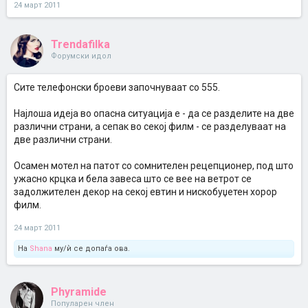
24 март 2011
Trendafilka
Форумски идол
Сите телефонски броеви започнуваат со 555.
Најлоша идеја во опасна ситуација е - да се разделите на две
различни страни, а сепак во секој филм - се разделуваат на
две различни страни.
Осамен мотел на патот со сомнителен рецепционер, под што
ужасно крцка и бела завеса што се вее на ветрот се
задолжителен декор на секој евтин и нискобуџетен хорор
филм.
24 март 2011
На
Shana
му/ѝ се допаѓа ова.
Phyramide
Популарен член