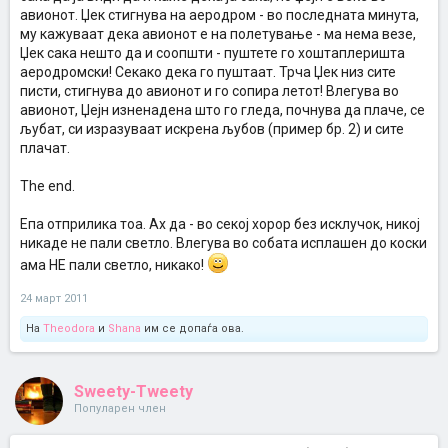
авионот. Џек стигнува на аеродром - во последната минута,
му кажуваат дека авионот е на полетување - ма нема везе,
Џек сака нешто да и соопшти - пуштете го хоштаплеришта
аеродромски! Секако дека го пуштаат. Трча Џек низ сите
писти, стигнува до авионот и го сопира летот! Влегува во
авионот, Џејн изненадена што го гледа, почнува да плаче, се
љубат, си изразуваат искрена љубов (пример бр. 2) и сите
плачат.
The end.
Епа отприлика тоа. Ах да - во секој хорор без исклучок, никој
никаде не пали светло. Влегува во собата исплашен до коски
ама НЕ пали светло, никако!
24 март 2011
На
Theodora
и
Shana
им се допаѓа ова.
Sweety-Tweety
Популарен член