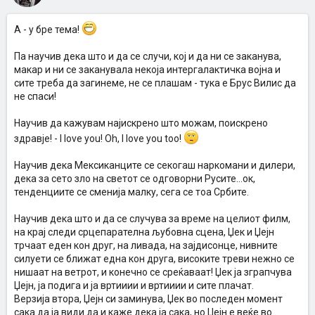
А - у бре тема!
Па научив дека што и да се случи, кој и да ни се заканува,
макар и ни се заканувала некоја интергалактичка војна и
сите треба да загинеме, не се плашам - тука е Брус Вилис да
не спаси!
Научив да кажувам најискрено што можам, поискрено
здравје! - I love you! Oh, I love you too!
Научив дека Мексиканците се секогаш наркомани и дилери,
дека за сето зло на светот се одговорни Русите...ок,
тенденциите се сменија малку, сега се тоа Србите.
Научив дека што и да се случува за време на целиот филм,
на крај следи срцепарателна љубовна сцена, Џек и Џејн
трчаат еден кон друг, на ливада, на зајдисонце, нивните
силуети се ближат една кон друга, високите треви нежно се
нишаат на ветрот, и конечно се среќаваат! Џек ја зграпчува
Џејн, ја подига и ја вртииии и вртииии и сите плачат.
Верзија втора, Џејн си заминува, Џек во последен момент
сака да ја види да и каже дека ја сака, но Џејн е веќе во