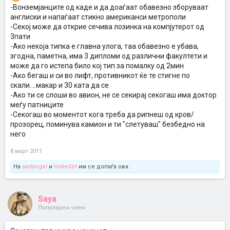
-Вонземјанците од каде и да доаѓаат обавезно зборуваат
англиски и напаѓаат стикно американси метрополи
-Секој може да открие сечива лозинка на компјутерот од
3пати
-Ако некоја типка е главна улога, таа обавезно е убава,
згодна, паметна, има 3 дипломи од различни факултети и
може да го истепа било кој тип за помалку од 2мин
-Ако бегаш и си во лифт, противникот ќе те стигне по
скали....макар и 30 ката да се
-Ако ти се слоши во авион, не се секирај секогаш има доктор
меѓу патниците
-Секогаш во моментот кога треба да рипнеш од кров/
прозорец, поминува камион и ти "слетуваш" безбедно на
него
8 март 2011
На
sadangel
и
IndieGirl
им се допаѓа ова.
Saya
Популарен член