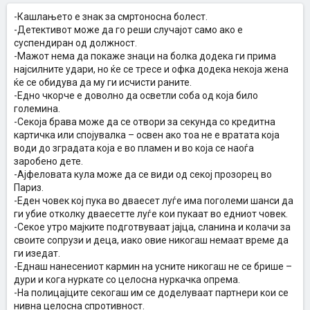
-Кашлањето е знак за смртоносна болест.
-Детективот може да го реши случајот само ако е
суспендиран од должност.
-Мажот нема да покаже знаци на болка додека ги прима
најсилните удари, но ќе се тресе и офка додека некоја жена
ќе се обидува да му ги исчисти раните.
-Едно чкорче е доволно да осветли соба од која било
големина.
-Секоја брава може да се отвори за секунда со кредитна
картичка или спојувалка – освен ако тоа не е вратата која
води до зградата која е во пламен и во која се наоѓа
заробено дете.
-Ајфеловата кула може да се види од секој прозорец во
Париз.
-Еден човек кој пука во дваесет луѓе има поголеми шанси да
ги убие отколку дваесетте луѓе кои пукаат во едниот човек.
-Секое утро мајките подготвуваат јајца, сланина и колачи за
своите сопрузи и деца, иако овие никогаш немаат време да
ги изедат.
-Еднаш нанесениот кармин на усните никогаш не се брише –
дури и кога нуркате со целосна нуркачка опрема.
-На полицајците секогаш им се доделуваат партнери кои се
нивна целосна спротивност.