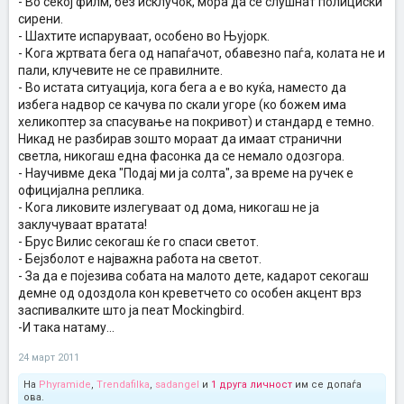
- Во секој филм, без исклучок, мора да се слушнат полициски
сирени.
- Шахтите испаруваат, особено во Њујорк.
- Кога жртвата бега од напаѓачот, обавезно паѓа, колата не и
пали, клучевите не се правилните.
- Во истата ситуација, кога бега а е во куќа, наместо да
избега надвор се качува по скали угоре (ко божем има
хеликоптер за спасување на покривот) и стандард е темно.
Никад не разбирав зошто мораат да имаат странични
светла, никогаш една фасонка да се немало одозгора.
- Научивме дека "Подај ми ја солта", за време на ручек е
официјална реплика.
- Кога ликовите излегуваат од дома, никогаш не ја
заклучуваат вратата!
- Брус Вилис секогаш ќе го спаси светот.
- Бејзболот е најважна работа на светот.
- За да е појезива собата на малото дете, кадарот секогаш
демне од одоздола кон креветчето со особен акцент врз
заспивалките што ја пеат Mockingbird.
-И така натаму...
24 март 2011
На
Phyramide
,
Trendafilka
,
sadangel
и
1 друга личност
им се допаѓа
ова.