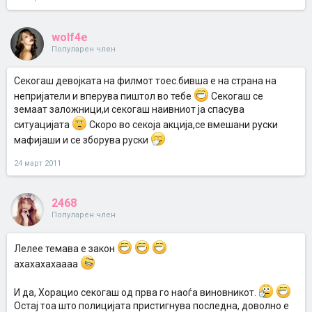
wolf4e
Популарен член
Cекогаш девојката на филмот тоес.бивша е на страна на
непријатели и вперува пиштол во тебе
Cекогаш се
земаат заложници,и секогаш наивниот ја спасува
ситуацијата
Cкоро во секоја акција,се вмешани руски
мафијаши и се зборува руски
24 март 2011
2468
Популарен член
Лелее темава е закон
ахахахахаааа
И да, Хорацио секогаш од прва го наоѓа виновникот.
Остај тоа што полицијата пристигнува последна, доволно е