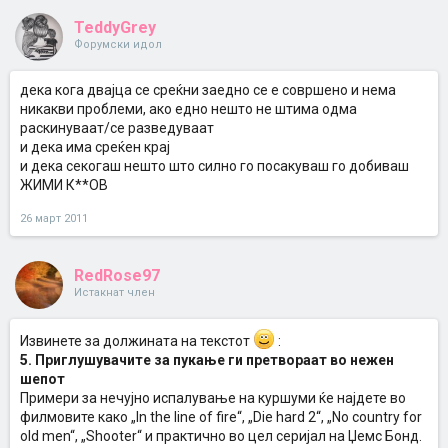
TeddyGrey
Форумски идол
дека кога двајца се среќни заедно се е совршено и нема
никакви проблеми, ако едно нешто не штима одма
раскинуваат/се разведуваат
и дека има среќен крај
и дека секогаш нешто што силно го посакуваш го добиваш
ЖИМИ К**ОВ
26 март 2011
RedRose97
Истакнат член
Извинете за должината на текстот
:
5. Приглушувачите за пукање ги претвораат во нежен
шепот
Примери за нечујно испалување на куршуми ќе најдете во
филмовите како „In the line of fire“, „Die hard 2“, „No country for
old men“, „Shooter“ и практично во цел серијал на Џемс Бонд.