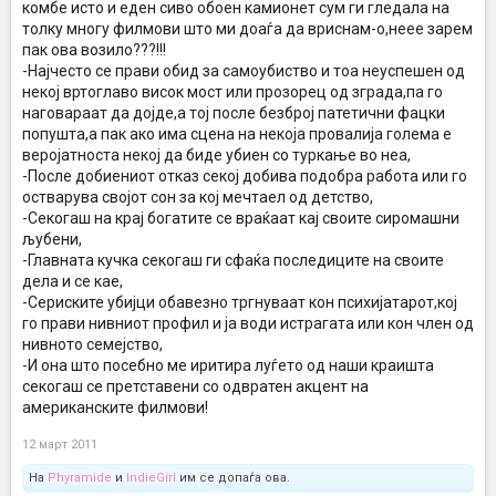
комбе исто и еден сиво обоен камионет сум ги гледала на
толку многу филмови што ми доаѓа да вриснам-о,неее зарем
пак ова возило???!!!
-Најчесто се прави обид за самоубиство и тоа неуспешен од
некој вртоглаво висок мост или прозорец од зграда,па го
наговараат да дојде,а тој после безброј патетични фацки
попушта,а пак ако има сцена на некоја провалија голема е
веројатноста некој да биде убиен со туркање во неа,
-После добиениот отказ секој добива подобра работа или го
остварува својот сон за кој мечтаел од детство,
-Секогаш на крај богатите се враќаат кај своите сиромашни
љубени,
-Главната кучка секогаш ги сфаќа последиците на своите
дела и се кае,
-Сериските убијци обавезно тргнуваат кон психијатарот,кој
го прави нивниот профил и ја води истрагата или кон член од
нивното семејство,
-И она што посебно ме иритира луѓето од наши краишта
секогаш се претставени со одвратен акцент на
американските филмови!
12 март 2011
На
Phyramide
и
IndieGirl
им се допаѓа ова.