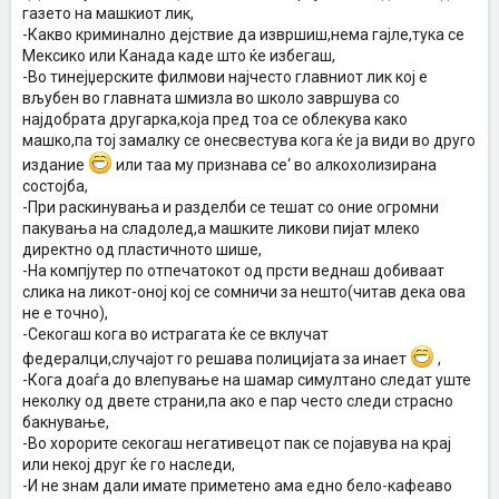
газето на машкиот лик,
-Какво криминално дејствие да извршиш,нема гајле,тука се
Мексико или Канада каде што ќе избегаш,
-Во тинејџерските филмови најчесто главниот лик кој е
вљубен во главната шмизла во школо завршува со
најдобрата другарка,која пред тоа се облекува како
машко,па тој замалку се онесвестува кога ќе ја види во друго
издание
или таа му признава се‘ во алкохолизирана
состојба,
-При раскинувања и разделби се тешат со оние огромни
пакувања на сладолед,а машките ликови пијат млеко
директно од пластичното шише,
-На компјутер по отпечатокот од прсти веднаш добиваат
слика на ликот-оној кој се сомничи за нешто(читав дека ова
не е точно),
-Секогаш кога во истрагата ќе се вклучат
федералци,случајот го решава полицијата за инает
,
-Кога доаѓа до влепување на шамар симултано следат уште
неколку од двете страни,па ако е пар често следи страсно
бакнување,
-Во хорорите секогаш негативецот пак се појавува на крај
или некој друг ќе го наследи,
-И не знам дали имате приметено ама едно бело-кафеаво