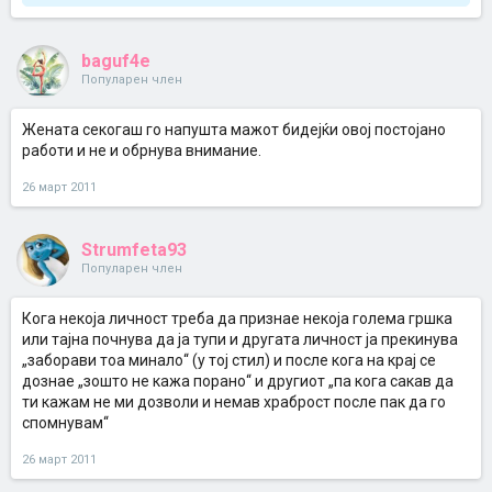
baguf4e
Популарен член
Жената секогаш го напушта мажот бидејќи овој постојано
работи и не и обрнува внимание.
26 март 2011
Strumfeta93
Популарен член
Кога некоја личност треба да признае некоја голема гршка
или тајна почнува да ја тупи и другата личност ја прекинува
„заборави тоа минало‘‘ (у тој стил) и после кога на крај се
дознае „зошто не кажа порано‘‘ и другиот „па кога сакав да
ти кажам не ми дозволи и немав храброст после пак да го
спомнувам‘‘
26 март 2011