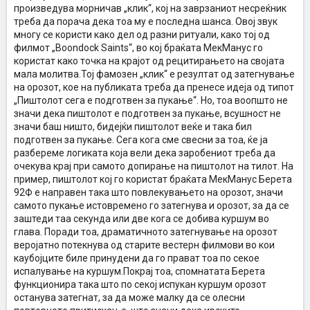
произведува морничав „клик“, кој на заврзаниот несреќник
треба да порача дека тоа му е последна шанса. Овој звук
многу се користи како дел од разни ритуали, како тој од
филмот „Boondock Saints“, во кој браќата МекМанус го
користат како точка на крајот од рецитирањето на својата
мала молитва.Тој фамозен „клик“ е резултат од затегнување
на орозот, кое на публиката треба да пренесе идеја од типот
„Пиштолот сега е подготвен за пукање“. Но, тоа воопшто не
значи дека пиштолот е подготвен за пукање, всушност не
значи баш ништо, бидејќи пиштолот веќе и така бил
подготвен за пукање. Сега кога сме свесни за тоа, ќе ја
разбереме логиката која вели дека заробениот треба да
очекува крај при самото допирање на пиштолот на тилот. На
пример, пиштолот кој го користат браќата МекМанус Берета
92Ф е направен така што повлекувањето на орозот, значи
самото пукање истовремено го затегнува и орозот, за да се
заштеди таа секунда или две кога се добива куршум во
глава. Поради тоа, драматичното затегнување на орозот
веројатно потекнува од старите вестерн филмови во кои
каубојците биле принудени да го прават тоа по секое
испалување на куршум.Покрај тоа, спомнатата Берета
функционира така што по секој испукан куршум орозот
останува затегнат, за да може малку да се олесни