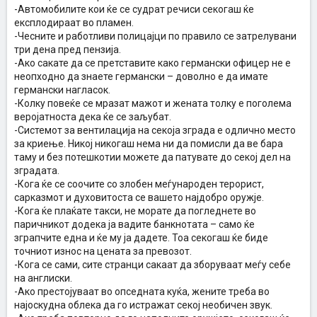
-Автомобилите кои ќе се судрат речиси секогаш ќе
експлодираат во пламен.
-Чесните и работливи полицајци по правило се затрелувани
три дена пред пензија.
-Ако сакате да се претставите како германски офицер не е
неопходно да знаете германски – доволно е да имате
германски нагласок.
-Колку повеќе се мразат мажот и жената толку е поголема
веројатноста дека ќе се заљубат.
-Системот за вентилација на секоја зграда е одлично место
за криење. Никој никогаш нема ни да помисли да ве бара
таму и без потешкотии можете да патувате до секој дел на
зградата.
-Кога ќе се соочите со злобен меѓународен терорист,
сарказмот и духовитоста се вашето најдобро оружје.
-Кога ќе плаќате такси, не морате да погледнете во
паричникот додека ја вадите банкнотата – само ќе
зграпчите една и ќе му ја дадете. Тоа секогаш ќе биде
точниот износ на цената за превозот.
-Кога се сами, сите странци сакаат да зборуваат меѓу себе
на англиски.
-Ако престојуваат во опседната куќа, жените треба во
најоскудна облека да го истражат секој необичен звук.