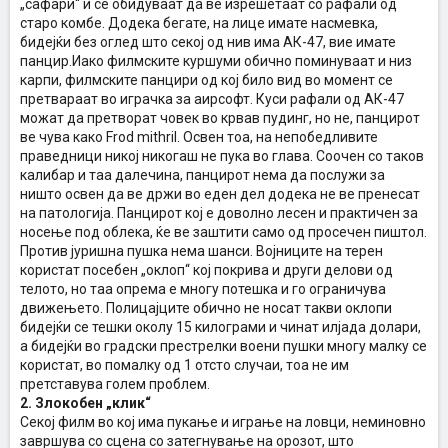
„сафари“ и се обидуваат да ве изрешетаат со рафали од
старо комбе. Додека бегате, на лице имате насмевка,
бидејќи без оглед што секој од нив има АК-47, вие имате
панцир.Иако филмските куршуми обично поминуваат и низ
карпи, филмските панцири од кој било вид во момент се
претвараат во играчка за аирсофт. Куси рафали од АК-47
можат да претворат човек во крвав пудинг, но не, панцирот
ве чува како Frod mithril. Освен тоа, на непобедливите
праведници никој никогаш не пука во глава. Соочен со таков
калибар и таа далечина, панцирот нема да послужи за
ништо освен да ве држи во еден дел додека не ве пренесат
на патологија. Панцирот кој е доволно лесен и практичен за
носење под облека, ќе ве заштити само од просечен пиштол.
Против јуришна пушка нема шанси. Војниците на терен
користат посебен „оклоп“ кој покрива и други делови од
телото, но таа опрема е многу потешка и го ограничува
движењето. Полицајците обично не носат такви оклопи
бидејќи се тешки околу 15 килограми и чинат илјада долари,
а бидејќи во градски престрелки воени пушки многу малку се
користат, во помалку од 1 отсто случаи, тоа не им
претставува голем проблем.
2. Злокобен „клик“
Секој филм во кој има пукање и играње на ловци, неминовно
завршува со сцена со затегнување на орозот, што