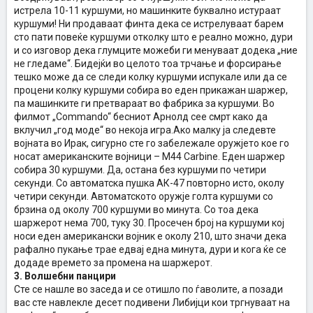
истрела 10-11 куршуми, но машинките буквално истураат
куршуми! Ни продаваат финта дека се истрелуваат барем
сто пати повеќе куршуми отколку што е реално можно, дури
и со изговор дека глумците можеби ги менуваат додека „ние
не гледаме“. Бидејќи во целото тоа трчање и форсирање
тешко може да се следи колку куршуми испукале или да се
процени колку куршуми собира во еден прикажан шаржер,
па машинките ги претвараат во фабрика за куршуми. Во
филмот „Commando“ бесниот Арнолд сее смрт како да
вклучил „год моде“ во некоја игра.Ако малку ја следевте
војната во Ирак, сигурно сте го забележале оружјето кое го
носат американските војници – М44 Carbine. Еден шаржер
собира 30 куршуми. Да, остана без куршуми по четири
секунди. Со автоматска пушка АК-47 повторно исто, околу
четири секунди. Автоматското оружје голта куршуми со
брзина од околу 700 куршуми во минута. Со тоа дека
шаржерот нема 700, туку 30. Просечен број на куршуми кој
носи еден американски војник е околу 210, што значи дека
рафално пукање трае едвај една минута, дури и кога ќе се
додаде времето за промена на шаржерот.
3. Волшебни панцири
Сте се нашле во заседа и се отишло по ѓаволите, а позади
вас сте навлекле десет подивени Либијци кои тргнуваат на