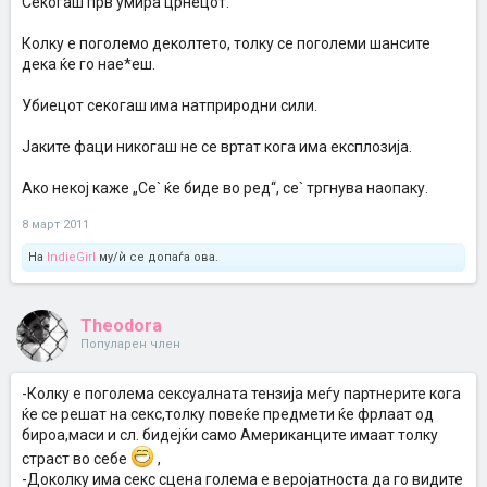
Секогаш прв умира црнецот.
Колку е поголемо деколтето, толку се поголеми шансите
дека ќе го нае*еш.
Убиецот секогаш има натприродни сили.
Јаките фаци никогаш не се вртат кога има експлозија.
Ако некој каже „Се` ќе биде во ред“, се` тргнува наопаку.
8 март 2011
На
IndieGirl
му/ѝ се допаѓа ова.
Theodora
Популарен член
-Колку е поголема сексуалната тензија меѓу партнерите кога
ќе се решат на секс,толку повеќе предмети ќе фрлаат од
бироа,маси и сл. бидејќи само Американците имаат толку
страст во себе
,
-Доколку има секс сцена голема е веројатноста да го видите