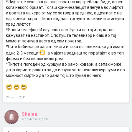
*Лифтот е секогаш на оној спрат на кој треба да биде, освен
кога некого бркаат. Тогаш криминалецот влегува во лифтот
и вратата на херојот му се затвора пред нос, а другиот е на
најгорниот спрат. Типот веднаш тргнува по скали и стигнува
пред лифтот.
*Ѕвони телефон. И слушаш глас:Пушти на тој и тој канал,
кажуваат за настанот. Опс пушта телевизор и баш во тој
момент почнува веста од сам почеток.
*Сите бебиња се раѓаат чисти и така поголемки, ко да имаат
едно 2-3 месеци
, а мајката веднаш по пораѓајот е во топ
форма и без вишок килограм.
*Типот е погоден од куршум во рамо, крвари, а сепак може
да ја користи раката за да испука уште неколку куршуми и по
можност смртно да го рани тој што пукал во него
24 март 2011
Shelea
Форумски идол