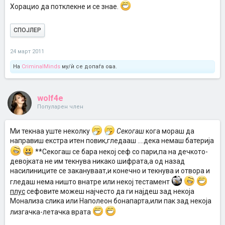
Хорацио да потклекне и се знае.
СПОЈЛЕР
24 март 2011
На
CriminalMinds
му/ѝ се допаѓа ова.
wolf4e
Популарен член
Mи текнаа уште неколку
Cекогаш
кога мораш да
направиш екстра итен повик,гледааш ....дека немаш батерија
**Cекогаш се бара некој сеф со пари,па на дечкото-
девојката не им текнува никако шифрата,а од назад
насилиниците се закануваат,и конечно и текнува и отвора и
гледаш нема ништо внатре или некој тестамент
плус
сефовите можеш најчесто да ги најдеш зад некоја
Mонализа слика или Hаполеон бонапарта,или пак зад некоја
лизгачка-летачка врата