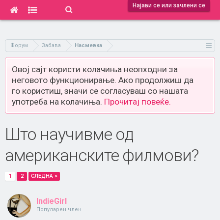
Најави се или зачлени се
Форум
Забава
Насмевка
Овој сајт користи колачиња неопходни за
неговото функционирање. Ако продолжиш да
го користиш, значи се согласуваш со нашата
употреба на колачиња.
Прочитај повеќе.
Што научивме од
американските филмови?
1
2
СЛЕДНА >
IndieGirl
Популарен член