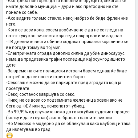
-Ако треба повторно да го наполните оружјето, секогаш ќе
имате доволно муниција – дури и ако претходно не сте
понеле со себе.
-Ако видите големо стакло, некој набрзо ќе биде фрлен низ
него.
-Кога се вози кола, сосем вообичаено е да не се гледа на
патот туку кон личноста која седи покрај вас или зад вас.
-ТВ дневните вести обично содржат приказна која лично ќе
ве погоди токму во тој миг.
-Електричната ограда доволно силна да убие диносаурус
нема да предизвика трајни последици кај осумгодишното
дете.
-За време на сите полициски истраги барем еднаш ќе биде
потребно да се посети стриптиз-барот.
-Секогаш е можно да се паркирате пред зградата која ја
посетувате.
-Секој состанок завршува со секс.
-Никој не се вози со подземната железница освен ако не
бега од ФБИ или од психопатот-убиец.
-Во 99,99% од случаите нема да го изгубиш судскиот процес
(колку и да е глупав) ако те бранат главните ликови.
-Во Мексико е модерно да се облекуваш како каубоец и така
да излегуваш во град.