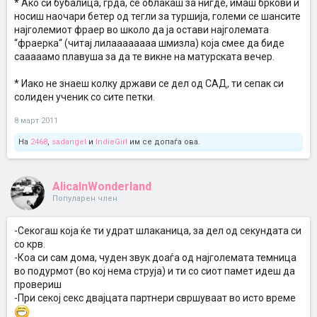
* Ако си бубалица, грда, се облакаш за нигде, имаш бркови и
носиш наочари бетер од тегли за туршија, големи се шансите
најголемиот фраер во школо да ја остави најголемата
“фраерка“ (читај лилаааааааа шмизла) која смее да биде
сааааамо плавуша за да те викне на матурската вечер.
* Иако не знаеш колку држави се дел од САД, ти сепак си
солиден ученик со сите петки.
8 март 2011
На
2468
,
sadangel
и
IndieGirl
им се допаѓа ова.
AlicaInWonderland
Популарен член
-Секогаш која ќе ти удрат шлаканица, за дел од секундата си
со крв.
-Коа си сам дома, чуден звук доаѓа од најголемата темница
во подурмот (во кој нема струја) и ти со сиот памет идеш да
провериш
-При секој секс двајцата партнери свршуваат во исто време