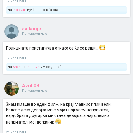
12 март 2011
На
IndieGirl
му/ѝ се допаѓа ова.
sadangel
Популарен член
Полицијата пристигнува откако се ќе се реши...
12 март 2011
На
Shana
и
IndieGirl
им се допаѓа ова.
Avril.09
Популарен член
Знам имаше во еден филм, на крај главниот лик вели:
Излезе дека девојка ми е мојот најголем непријател,
најдобрата другарка ми стана девојка, а најголемиот
непријател, мој должник
24 март 2011