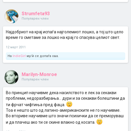
Strumfeta93
Популарен член
Најдобриот на крај испаѓа најголемиот лошко, а тој што цело
време го сметаме за лошко на крај го спасува целиот свет.
12 март 2011
На
IndieGirl
му/ѝ се допаѓа ова.
Marilyn-Monroe
Популарен член
Во принцип научивме дека насилството е лек за секакви
проблеми, недоразбирања... дури и за секакви болештини да
ти фрчат чифтиња пред фаца.
Тоа е нешто што од латино-американските не го научивме.
Во вториве научивме што значи психички да се преморуваш
и да плачеш ако ти се скине влакно од косата.