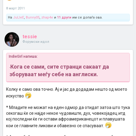
8 март 2011
На
JuLleE
,
Bunny05
,
zhap4e
и
11 други
им се допаѓа ова.
tessie
Форумски идол
IndieGirl напиша:
Кога се сами, сите странци сакаат да
-
зборуваат меѓу себе на англиски.
Колку е само ова точно. Ај и јас да додадам нешто од моето
искуство
* Младите не можат на еден одмор да отидат затоа што тука
секогаш ќе се најде некое чудовиште, дух, човекојадец итд
кој последни ќе ги остави афроамериканецот и плавушата
кои се главните ликови и обавезно се спасуваат.