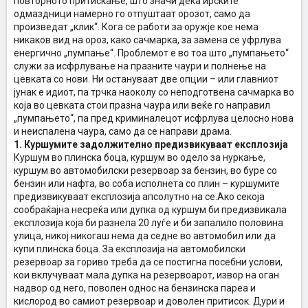
повторното притискање, што значи дека ирските
одмаздници намерно го отпуштаат орозот, само да
произведат „клик“. Кога се работи за оружје кое нема
никаков вид на ороз, како сачмарка, за замена се уфрлува
енергично „пумпање“. Проблемот е во тоа што „пумпањето“
служи за исфрлување на празните чаури и полнење на
цевката со нови. Ни остануваат две опции – или главниот
јунак е идиот, па трчка наоколу со неподготвена сачмарка во
која во цевката стои празна чаура или веќе го направил
„пумпањето“, па пред криминалецот исфрлува целосно нова
и неиспалена чаура, само да се направи драма.
1. Куршумите задолжително предизвикуваат експлозија
Куршум во плинска боца, куршум во одело за нуркање,
куршум во автомобилски резервоар за бензин, во буре со
бензин или нафта, во соба исполнета со плин – куршумите
предизвикуваат експлозија апсолутно на се.Ако секоја
сообраќајна несреќа или дупка од куршум би предизвикала
експлозија која би разнела 20 луѓе и би запалило половина
улица, никој никогаш нема да седне во автомобил или да
купи плинска боца. За експлозија на автомобилски
резервоар за гориво треба да се постигна посебни услови,
кои вклучуваат мала дупка на резервоарот, извор на оган
надвор од него, поволен однос на бензинска пареа и
кислород во самиот резервоар и доволен притисок. Дури и