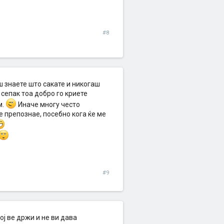
#8
ш знаете што сакате и никогаш
 сепак тоа добро го криете
м.
Иначе многу често
е препознае, посебно кога ќе ме
#9
ој ве држи и не ви дава