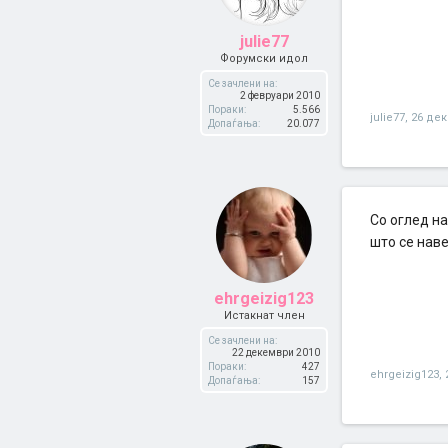
julie77
Форумски идол
Се зачлени на:
2 февруари 2010
Пораки:
5.566
julie77
,
26 де
Допаѓања:
20.077
Со оглед н
што се нав
ehrgeizig123
Истакнат член
Се зачлени на:
22 декември 2010
Пораки:
427
ehrgeizig123
,
Допаѓања:
157