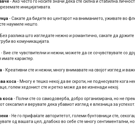
авче
- Ако често го носите значи дека сте силна и стабилна личност,
преземате иницијативата.
унџа
- Сакате да бидете во центарот на вниманието, уживате во фле
сте наумиле нешто.
 Без разлика што изгледате нежно и романтично, сакате да држите с
груби во комуникацијата.
- Вие сте чувствителни и нежни, можете да се сочувствувате со друг
 имате карактер.
а
- Креативни сте и нежни, многу внимавате на својот изглед и важ
ва коса
- Многу е тешко некој да ве скроти, не поднесувате кога не
це, голем хедонист сте и ретко може да ве изненади некој.
а коса
- Полни сте со самодоверба, добро организирана, но не пре
от сексапил и верувате дека убавиот изглед е влезница за успехот
мени
- Не го прифаќате авторитетот, големи бунтовници сте, секога
увате од вашата цел, длабоко во себе сте многу сентиментални, но