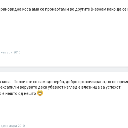
брановидна коса ама се пронаоѓам и во другите (незнам како да с
екември 2010
коса - Полни сте со самодоверба, добро организирана, но не премн
ексапил и верувате дека убавиот изглед е влезница за успехот.
о е нешто од нешто
 декември 2010