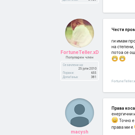
Чести про
ги имам про
на степени
FortuneTeller.xD
потоа се ош
Популарен член
Се зачлени на:
25 јули 2010
Пораки:
655
Допаѓања:
381
FortuneTeller.
Права коса
енергични и
Точно е 
права ми е
macysh