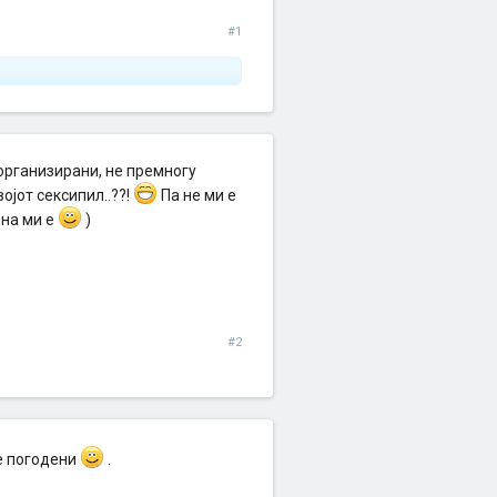
#1
организирани, не премногу
ојот сексипил..??!
Па не ми е
дна ми е
)
#2
е погодени
.