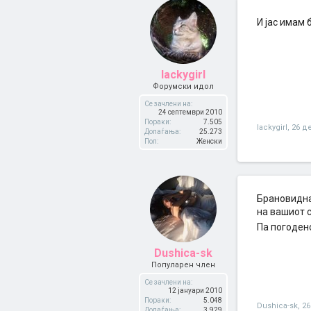
И јас имам 
lackygirl
Форумски идол
Се зачлени на:
24 септември 2010
Пораки:
7.505
lackygirl
,
26 д
Допаѓања:
25.273
Пол:
Женски
Брановидна 
на вашиот с
Па погоден
Dushica-sk
Популарен член
Се зачлени на:
12 јануари 2010
Пораки:
5.048
Dushica-sk
,
26
Допаѓања:
3.929