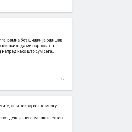
олга, рамна без шишки;ја ошишав
в шишките да ми нараснат,а
 напред,како што сум сега..
#7
ите, но и покрај се сте многу
слат дека ја пеглам зашто ептен