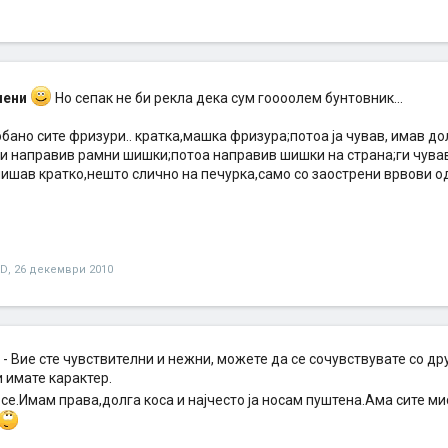
мени
Но сепак не би рекла дека сум гоооолем бунтовник...
бано сите фризури.. кратка,машка фризура;потоа ја чував, имав д
, и направив рамни шишки;потоа направив шишки на страна;ги чува
ишав кратко,нешто слично на печурка,само со заострени врвови од
xD
,
26 декември 2010
- Вие сте чувствителни и нежни, можете да се сочувствувате со друг
 имате карактер.
се.Имам права,долга коса и најчесто ја носам пуштена.Ама сите ми