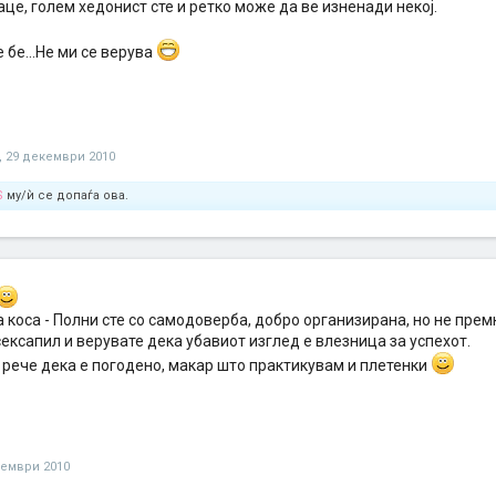
це, голем хедонист сте и ретко може да ве изненади некој.
 бе...Не ми се верува
,
29 декември 2010
S
му/ѝ се допаѓа ова.
коса - Полни сте со самодоверба, добро организирана, но не премн
ексапил и верувате дека убавиот изглед е влезница за успехот.
 рече дека е погодено, макар што практикувам и плетенки
кември 2010