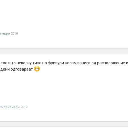
кември 2010
а тоа што неколку типа на фризури носам,зависи од расположение 
едени одговараат
26 декември 2010