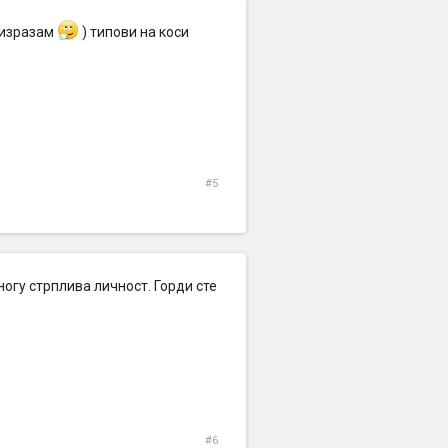
е изразам
) типови на коси
#5
огу стрплива личност. Горди сте
#6