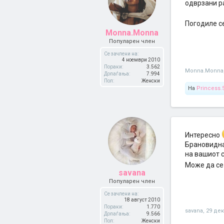
одврзани ра
Погодиле се
Monna.Monna
Популарен член
Се зачлени на:
4 ноември 2010
Пораки:
3.562
Monna.Monna
Допаѓања:
7.994
Пол:
Женски
На
Princess.
Интересно
Брановидна 
на вашиот с
Може да се
savana
Популарен член
Се зачлени на:
18 август 2010
Пораки:
1.770
savana
,
29 де
Допаѓања:
9.566
Пол:
Женски