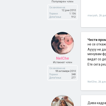
Популарен член
Се зачлени на:
12 јуни 2010
Пораки:
1.136
macysh
,
26 д
Допаѓања:
912
Чести про
не се откаж
Ауууу не да
менувам фри
NelChe
видат со де
Истакнат член
Ете сега ре
Се зачлени на:
18 октомври 2010
Пораки:
348
Допаѓања:
277
NelChe
,
26 де
Дива кадрав