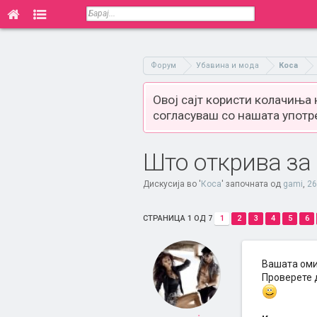
Форум
Убавина и мода
Коса
Овој сајт користи колачиња
согласуваш со нашата употр
Што открива за 
Дискусија во '
Коса
' започната од
gami
,
26
СТРАНИЦА 1 ОД 7
1
2
3
4
5
6
Вашата оми
Проверете д