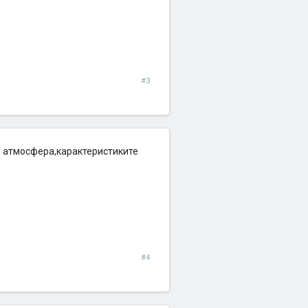
#3
и атмосфера,карактеристиките
#4