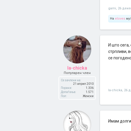
gami
,
26 деке
На
eloves
му/
И што сега,
стрпливи, в
се погоден
la-chicka
Популарен член
Се зачлени на:
21 април 2010
Пораки:
1.336
la-chicka
,
26 
Допаѓања:
1.571
Пол:
Женски
Имам долги