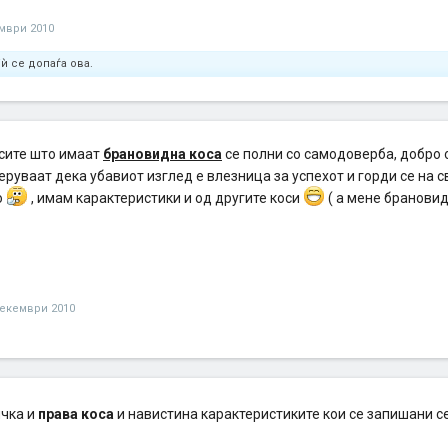
мври 2010
ѝ се допаѓа ова.
 сите што имаат
брановидна коса
се полни со самодоверба, добро 
еруваат дека убавиот изглед е влезница за успехот и горди се на св
о
, имам карактеристики и од другите коси
( а мене бранови
декември 2010
чка и
права коса
и навистина карактеристиките кои се запишани с