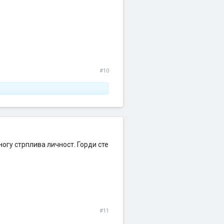
#10
огу стрплива личност. Горди сте
#11