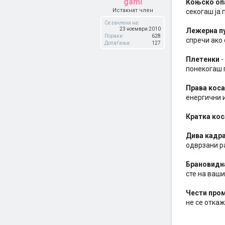
gami
Коњско оп
Истакнат член
секогаш ја 
Се зачлени на:
23 ноември 2010
Лежерна п
Пораки:
628
спречи ако 
Допаѓања:
127
Плетенки
-
понекогаш 
Права коса
енергични и
Кратка кос
Дива кадра
одврзани ра
Брановидн
сте на ваши
Чести про
не се откаж