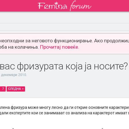
 неопходни за неговото функционирање. Ако продолжиш
еба на колачиња.
Прочитај повеќе.
вас фризурата која ја носите?
 декември 2010
.
7
СЛЕДНА >
лена фризура може многу лесно да ги открие основните карактери
али експертите кои се занимааат со анализа на карактерот имаат п