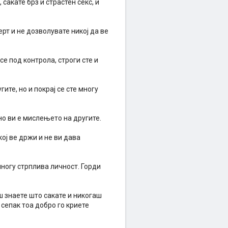
 сакате брз и страстен секс, и
рт и не дозволувате никој да ве
е под контрола, строги сте и
ите, но и покрај се сте многу
но ви е мислењето на другите.
кој ве држи и не ви дава
многу стрплива личност. Горди
.
ш знаете што сакате и никогаш
 сепак тоа добро го криете