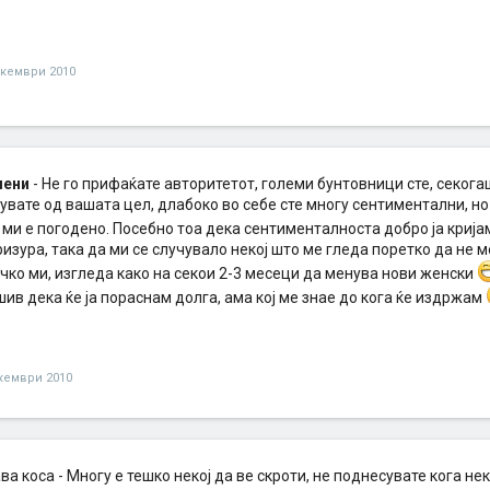
екември 2010
мени
- Не го прифаќате авторитетот, големи бунтовници сте, секога
увате од вашата цел, длабоко во себе сте многу сентиментални, но
 ми е погодено. Посебно тоа дека сентименталноста добро ја крија
зура, така да ми се случувало некој што ме гледа поретко да не м
чко ми, изгледа како на секои 2-3 месеци да менува нови женски
шив дека ќе ја пораснам долга, ама кој ме знае до кога ќе издржам
кември 2010
а коса - Многу е тешко некој да ве скроти, не поднесувате кога нек