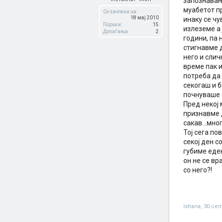
запознавање
муабетот п
Се зачлени на:
18 мај 2010
инаку се чу
Пораки:
15
излеземе а 
Допаѓања:
2
години, па 
стигнавме 
него и слич
време пак и
потреба да 
секогаш и б
почнуваше о
Пред некој 
признавме д
сакав...мно
Тој сега по
секој ден с
губиме еде
он не се вр
со него?!
Ishana
,
30 сеп