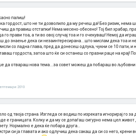
касно палиш!
ика гордост, што не ти дозволило да му речеш да! Без ризик, нема ш
чиш да правиш отстапки! Нема месено-обесено! Тој бил храбар, пра
а го прави тоа, а ти во овој случај тоа и го очекуваш! Немој да игр
ш до знаење дека си незаинтересирана....што мислам дека тоа и не
исли со ладна глава, пред да донесеш одлука, чукни се 10 пати, и 
ставаш гордоста, затоа што ќе си останеш со празни раце на крај! П
ше да отвараш нова тема....за совет можеш да побараш во љубовни
септември 2010
ло од твоја страна. Изгледа се водиш по изреката игнорирај го за 
де е границата. Колку и да му се допаѓаш сигурно нема цел живот д
ету. Нормално е дека ќе побара друга...
бистри си ја главата и ако одлучиш дека сакаш да си со него, крени 