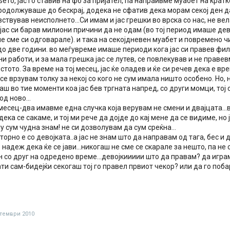
то, јас го ставив на фб за пријател, па напраивме муабет на крат
родолжуваше до бескрај, додека не сфатив дека морам секој ден д
вствував неисполнето...Си имам и јас грешки во врска со нас, не ве
јас си барав милиони причини да не одам (во тој период имаше дево
не сме си одговарале). и така на секојдневен муабет и повремено 
до две години. во меѓувреме имаше периоди кога јас си правев фи
ни работи, и за мала грешка јас се лутев, се повлекував и не праве
стото. За време на тој месец, јас ќе оладев и ќе си речев дека е в
се врзувам толку за некој со кого не сум имала ништо особено. Но, 
аш во тие моменти коа јас бев тргната напред, со други момци, тој 
д ново...
месец-два имавме една случка која верувам не смени и двајцата...
ека се сакаме, и тој ми рече да дојде до кај мене да се видиме, но 
гу сум чудна знам! не си дозволувам да сум среќна...
вторно е со девојката..а јас не знам што да направам од тага, бес и
о надеж дека ќе се јави...никогаш не сме се скарале за нешто, па не 
н со друг на одредено време...девојкиииии што да правам? да игр
ати сам-бидејќи секогаш тој го правел првиот чекор? или да го по
тември 2010