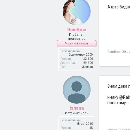
А што бидна
RainBow
Глобален
модератор
Член на тимот
Се зачлени на:
RainBow
,
30 с
3 декември 2009
Пораки:
22.606
Допаѓања:
69.706
Пол:
Женски
Знам дека г
инаку @Rain
понатаму...
Ishana
Истакнат член
Се зачлени на:
18 мај 2010
Пораки:
15