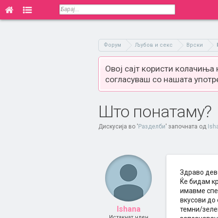
Форум
Љубов и секс
Врски
Овој сајт користи колачиња
согласуваш со нашата употр
Што понатаму?
Дискусија во '
Разделби
' започната од
Ish
Здраво дев
Ќе бидам кр
имавме спек
вкусови до 
Ishana
темни/зелен
Истакнат член