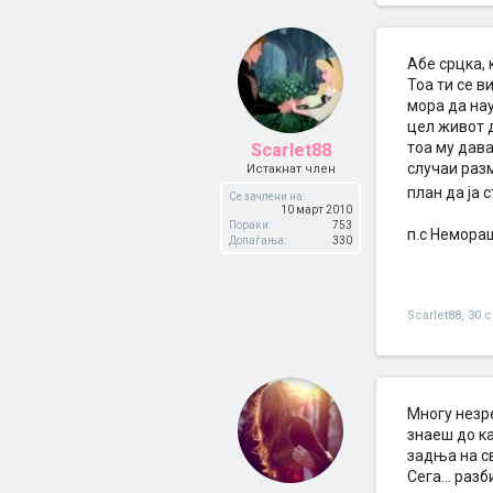
Абе срцка, 
Тоа ти се в
мора да нау
цел живот д
тоа му дава
Scarlet88
случаи разм
Истакнат член
план да ја 
Се зачлени на:
10 март 2010
Пораки:
753
п.с Немора
Допаѓања:
330
Scarlet88
,
30 
Многу незре
знаеш до ка
задња на св
Сега... раз