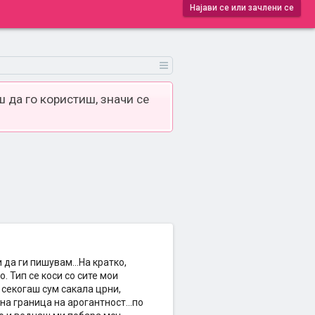
Најави се или зачлени се
 да го користиш, значи се
 да ги пишувам...На кратко,
 Тип се коси со сите мои
 секогаш сум сакала црни,
рна граница на арогантност...по