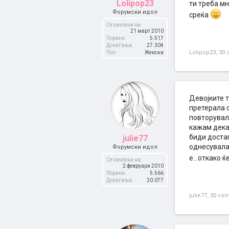
Lolipop23
ти треба мн
Форумски идол
среќа
Се зачлени на:
21 март 2010
Пораки:
5.517
Допаѓања:
27.304
Lolipop23
,
30 
Пол:
Женски
Девојките т
претерала с
повторувал
кажам дека 
биди достап
julie77
однесувала.
Форумски идол
е...откако 
Се зачлени на:
2 февруари 2010
Пораки:
5.566
Допаѓања:
20.077
julie77
,
30 сеп