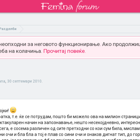
Разделби
 неопходни за неговото функционирање. Ако продолжиш
еба на колачиња.
Прочитај повеќе.
ana
,
30 септември 2010
.
ојки!
атка, т.е. ќе се потрудам, пошто би можело ова на милион страници
такуларен начин на запознавање, нешто несекојдневно, интересно.
сега, е сосема различен од сите претходни со кои сум била, мислам
и очи и бла бла а тој е плав со сини очи и онаков дигнат тип, до го