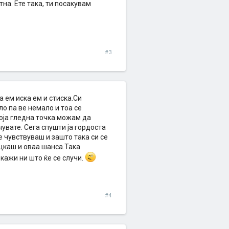
тна. Ете така, ти посакувам
#3
а ем иска ем и стиска.Си
о па ве немало и тоа се
моја гледна точка можам да
увате. Сега спушти ја гордоста
е чувствуваш и зашто така си се
коцкаш и оваа шанса.Така
кажи ни што ќе се случи.
#4