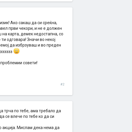
изик! Ако сакаш да си среќна,
вел први чекори, и не е должен
аш на карта, демек недостапна, со
 ти одговара! Значи во некој
немој да избрзуваш и во преден
озззззз
 проблемии совети!
#2
да трча по тебе, ама требало да
а се влече по тебе ко да си
во акција. Мислам дека нема да