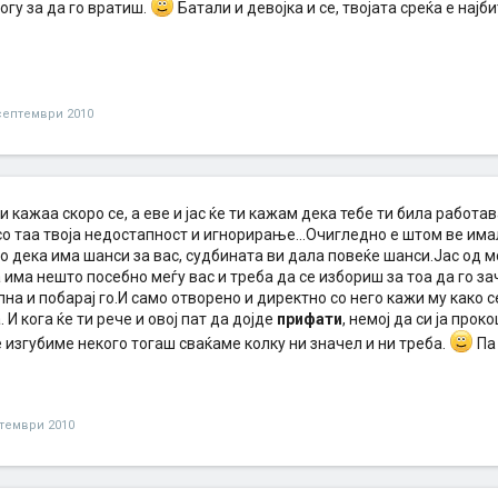
огу за да го вратиш.
Батали и девојка и се, твојата среќа е најби
септември 2010
и кажаа скоро се, а еве и јас ќе ти кажам дека тебе ти била работав
о таа твоја недостапност и игнорирање...Очигледно е штом ве имал
о дека има шанси за вас, судбината ви дала повеќе шанси.Јас од 
има нешто посебно меѓу вас и треба да се избориш за тоа да го зач
на и побарај го.И само отворено и директно со него кажи му како с
 И кога ќе ти рече и овој пат да дојде
прифати
, немој да си ја про
ќе изгубиме некого тогаш сваќаме колку ни значел и ни треба.
Па 
тември 2010