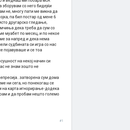
ко и веднаш ми побара мсн.
а зборувам со него бидејќи
лам не, многу пати ме викна да
јка, па бил постар од мене 6
чисто другарско гледање,
лмчиња дека треба да сум со
вме муабет по месец, и по некое
реме за напред и дека нема
нели судбината си игра со нас
се појавуваше и се тоа
всушност на некој начин си
јас не знам зошто не
 депресија...затворена сум дома
сме ни сега, но понекогаш се
ам на карта игнорирање-додека
барам и да пробам нешто големо
#1