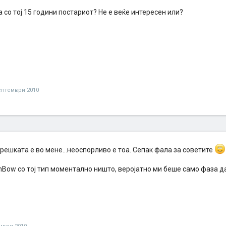
 со тој 15 години постариот? Не е веќе интересен или?
ептември 2010
решката е во мене...неоспорливо е тоа. Сепак фала за советите
Bow со тој тип моментално ништо, веројатно ми беше само фаза да