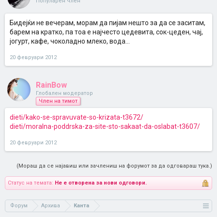
Популарен член
Бидејќи не вечерам, морам да пијам нешто за да се заситам,
барем на кратко, па тоа е најчесто цедевита, сок-цеден, чај,
јогурт, кафе, чоколадно млеко, вода...
20 февруари 2012
RainBow
Глобален модератор
Член на тимот
dieti/kako-se-spravuvate-so-krizata-t3672/
dieti/moralna-poddrska-za-site-sto-sakaat-da-oslabat-t3607/
20 февруари 2012
(Мораш да се најавиш или зачлениш на форумот за да одговараш тука.)
Статус на темата:
Не е отворена за нови одговори.
Форум
Архива
Канта