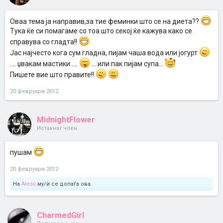
Oваа тема ја направив,за тие феминки што се на диета??
Tука ќе си помагаме со тоа што секој ќе кажува како се
справува со гладта!!
Jас најчесто кога сум гладна, пијам чаша вода или јогурт
.... џвакам мастики.....
....или пак пијам супа...
Пишете вие што правите!!
20 февруари 2012
MidnightFlower
Истакнат член
пушам
20 февруари 2012
На
Alesii
му/ѝ се допаѓа ова.
CharmedGirl