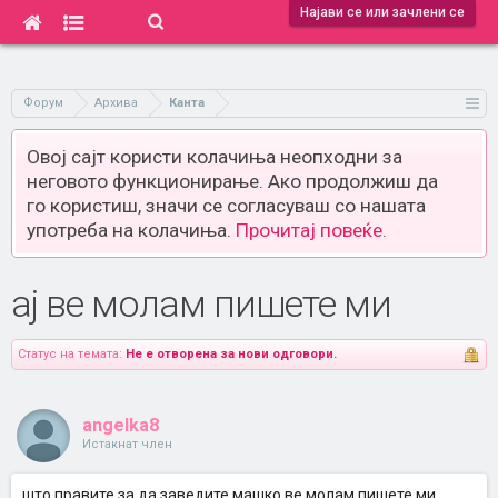
Најави се или зачлени се
Форум
Архива
Канта
Овој сајт користи колачиња неопходни за
неговото функционирање. Ако продолжиш да
го користиш, значи се согласуваш со нашата
употреба на колачиња.
Прочитај повеќе.
ај ве молам пишете ми
Статус на темата:
Не е отворена за нови одговори.
angelka8
Истакнат член
што правите за да заведите машко ве молам пишете ми