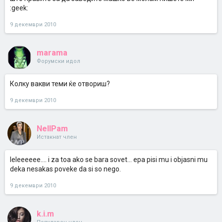
:geek:
9 декември 2010
marama
Форумски идол
Колку вакви теми ќе отвориш?
9 декември 2010
NellPam
Истакнат член
leleeeeee.... i za toa ako se bara sovet... epa pisi mu i objasni mu
deka nesakas poveke da si so nego.
9 декември 2010
k.i.m