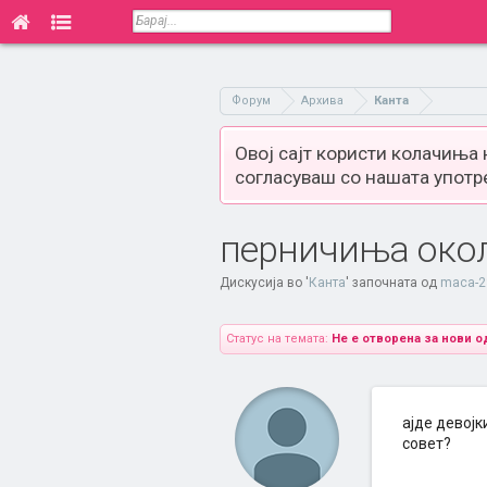
Форум
Архива
Канта
Овој сајт користи колачиња
согласуваш со нашата употр
перничиња око
Дискусија во '
Канта
' започната од
maca-2
Статус на темата:
Не е отворена за нови о
ајде девојк
совет?