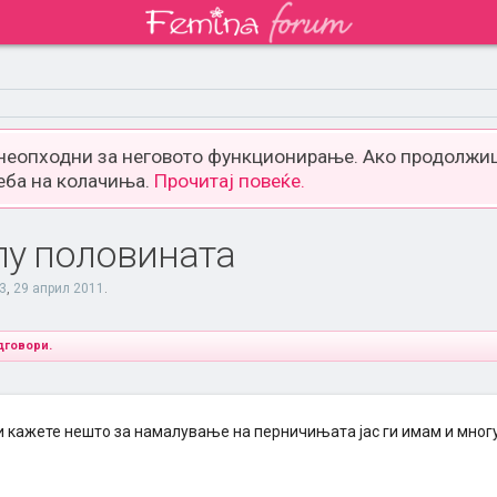
 неопходни за неговото функционирање. Ако продолжиш
еба на колачиња.
Прочитај повеќе.
лу половината
3
,
29 април 2011
.
дговори.
и кажете нешто за намалување на перничињата јас ги имам и многу