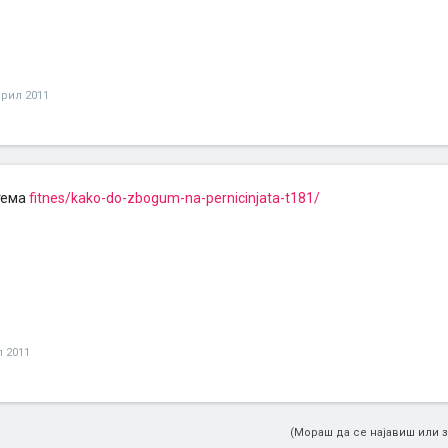
прил 2011
тема
fitnes/kako-do-zbogum-na-pernicinjata-t181/
л 2011
(Мораш да се најавиш или з