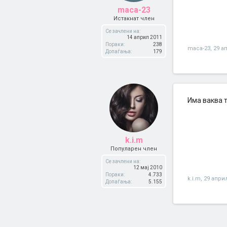
maca-23
Истакнат член
Се зачлени на:
14 април 2011
Пораки:
238
maca-23
,
29 а
Допаѓања:
179
Има ваква 
k.i.m
Популарен член
Се зачлени на:
12 мај 2010
Пораки:
4.733
k.i.m
,
29 апри
Допаѓања:
5.155