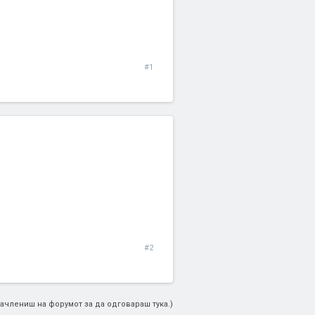
#1
#2
ачлениш на форумот за да одговараш тука.)