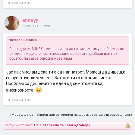
10 јануари 2012
anneyy
Популарен член
mesage напиша:
благодарам ANNEY . мислев и јас да го пишам таму проблемот но
си мислам дека е нешто поврзано со белите дробови или пак
срцето , па затоа отворив нова тема
Јас пак мислам дека ти е од напнатост. Можеш да дишеш,а
се чувствуваш угушено. Затоа и ти го оставив линкот.
Проблем со дишењето е еден од симптомите кај
анксиозноста.
10 јануари 2012
(Мораш да се најавиш или зачлениш на форумот за да одговараш тука.)
Статус на темата:
Не е отворена за нови одговори.