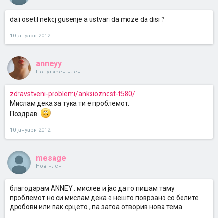
dali osetil nekoj gusenje a ustvari da moze da disi ?
10 јануари 2012
anneyy
Популарен член
zdravstveni-problemi/anksioznost-t580/
Мислам дека за тука ти е проблемот.
Поздрав.
10 јануари 2012
mesage
Нов член
благодарам ANNEY . мислев и јас да го пишам таму
проблемот но си мислам дека е нешто поврзано со белите
дробови или пак срцето , па затоа отворив нова тема