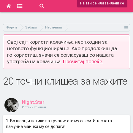
Најави се или зачлени се
Форум
Забава
Насмевка
Овој сајт користи колачиња неопходни за
неговото функционирање. Ако продолжиш да
го користиш, значи се согласуваш со нашата
употреба на колачиња.
Прочитај повеќе.
20 точни клишеа за мажите
Night.Star
Истакнат член
1. Во шорц и патики за трчање сте му секси. И тесната
памучна маичка му се допаѓа!