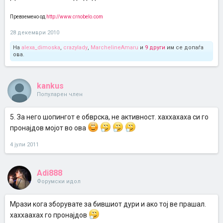
Превземено од
http://www.crnobelo.com
28 декември 2010
На
alexa_dimoska
,
crazylady
,
MarchelineAmaru
и
9 други
им се допаѓа
ова.
kankus
Популарен член
5. За него шопингот е обврска, не активност. хаххахаха си го
пронајдов мојот во ова
4 јули 2011
Adi888
Форумски идол
Мрази кога зборувате за бившиот дури и ако тој ве прашал.
хаххаахах го пронајдов