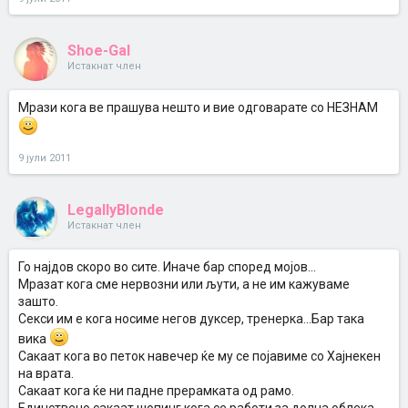
Shoe-Gal
Истакнат член
Мрази кога ве прашува нешто и вие одговарате со НЕЗНАМ
9 јули 2011
LegallyBlonde
Истакнат член
Го најдов скоро во сите. Иначе бар според мојов...
Мразат кога сме нервозни или љути, а не им кажуваме
зашто.
Секси им е кога носиме негов дуксер, тренерка...Бар така
вика
Сакаат кога во петок навечер ќе му се појавиме со Хајнекен
на врата.
Сакаат кога ќе ни падне прерамката од рамо.