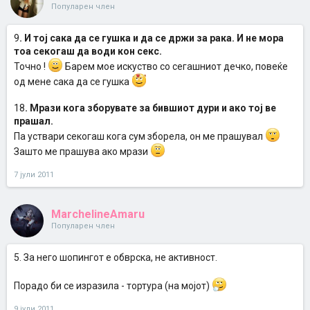
Популарен член
9
. И тој сака да се гушка и да се држи за рака. И не мора
тоа секогаш да води кон секс.
Точно !
Барем мое искуство со сегашниот дечко, повеќе
од мене сака да се гушка
18
. Мрази кога зборувате за бившиот дури и ако тој ве
прашал.
Па уствари секогаш кога сум зборела, он ме прашувал
Зашто ме прашува ако мрази
7 јули 2011
MarchelineAmaru
Популарен член
5. За него шопингот е обврска, не активност.
Порадо би се изразила - тортура (на мојот)
9 јули 2011