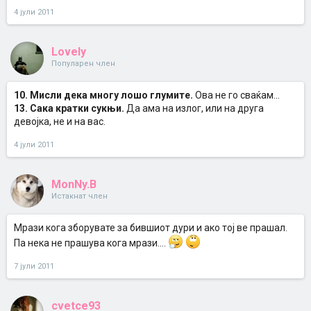
4 јули 2011
Lovely
Популарен член
10. Мисли дека многу лошо глумите.
Ова не го сваќам...
13. Сака кратки сукњи.
Да ама на излог, или на друга
девојка, не и на вас.
4 јули 2011
MonNy.B
Истакнат член
Мрази кога зборувате за бившиот дури и ако тој ве прашал.
Па нека не прашува кога мрази....
7 јули 2011
cvetce93