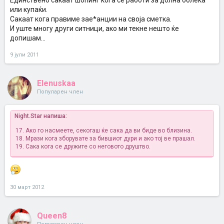
Единствено сакаат шопинг кога се работи за долна облека
или купаќи.
Сакаат кога правиме зае*анции на своја сметка.
И уште многу други ситници, ако ми текне нешто ќе
допишам...
9 јули 2011
Elenuskaa
Популарен член
Night.Star напиша:
17. Ако го насмеете, секогаш ќе сака да ви биде во близина.
18. Мрази кога зборувате за бившиот дури и ако тој ве прашал.
19. Сака кога се дружите со неговото друштво.
30 март 2012
Queen8