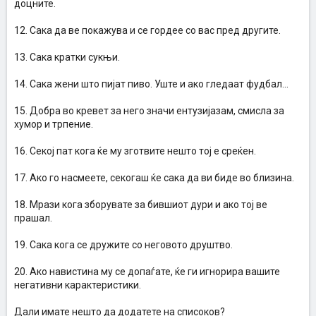
доцните.
12. Сака да ве покажува и се гордее со вас пред другите.
13. Сака кратки сукњи.
14. Сака жени што пијат пиво. Уште и ако гледаат фудбал...
15. Добра во кревет за него значи ентузијазам, смисла за
хумор и трпение.
16. Секој пат кога ќе му зготвите нешто тој е среќен.
17. Ако го насмеете, секогаш ќе сака да ви биде во близина.
18. Мрази кога зборувате за бившиот дури и ако тој ве
прашал.
19. Сака кога се дружите со неговото друштво.
20. Ако навистина му се допаѓате, ќе ги игнорира вашите
негативни карактеристики.
Дали имате нешто да додатете на списоков?