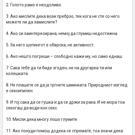
2. Голото рамо е неодоливо.
3. Ако мислите дека вози пребрзо, тек кога не сте со него
можете ли да замислите?
4. Ако си заинтересирана, немој да глумиш недостижна.
5. За него шопингот е обврска, не активност.
6. Ако нешто погреши – слободно кажи му, но само еднаш.
7. Сака тебе да ти биде згоден, не на другарка ти или
колешката.
8. Не плашете се да ја тргнете шминката. Природниот изглед
е сексипилен.
9. И тој сака да се гушка и да се држи за рака. И не мора тоа
секогаш да води кон секс.
10. Мисли дека многу лошо глумите.
11. Ако понуди помош додека се спремате, тоа значи дека