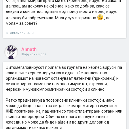
Кога ја анализирав крвта ми е откриен овој вирус. Би сакала
да прашам доколку некој знае, како се добива, како се
лекува и кои се последиците од присутноста на овој вирус
доколку би забременила. Многу сум загрижена
, ве
молам за совет?
30 октомври 2010
Annath
Форумски идол
Цитомегаловирусот припаѓа во групата на херпес вируси, па
како и сите херпес вируси кога еднаш ќе навлезат во
организмот на човекот остануваат латентни (прикриени) и
се активираат само при намален имунитет, стресови,
нервози, имунокомпромитирачки состојби и слично.
Ретко предизвикува посериозни клинички состојби, иако
може да биде опасен за лица со компромитиран имунитет -
ХИВ позитивни, кај пациенти со трансплантирани органи или
ткива и новородени. Обично се наоѓа во плунковните
жлезди, но може да биде најден и во други делови од
организмот и секако во крвта.