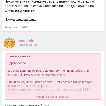
Некои ми викаат и дека не се запознаени зошто ретко кој
прави анализа на серум (како што викаат докториве), во
случај на спонатан.
Помошшшшшшшшш
14 октомври 2013
menelele
Популарен член
menelele напиша:
Здравоооооо,
еве и јас конечно се ресив да станам член на најдобриот и
најголем форум, за жал поради една мака
Значи во мај месец имав спонтан. Сега правев микро и други
прегледи, и преглед на крвта.
Со брисевите се ми е во ред, но во крвта ми најдоа ЦМВ ИГГ
позитив , значи citomagalovirus.
Кликни за проширување...
Значи не ми е јасно зошто треба да правам
хистеросалпингографија, кога имам вирус во крвта.
за сите оние со ист проблем