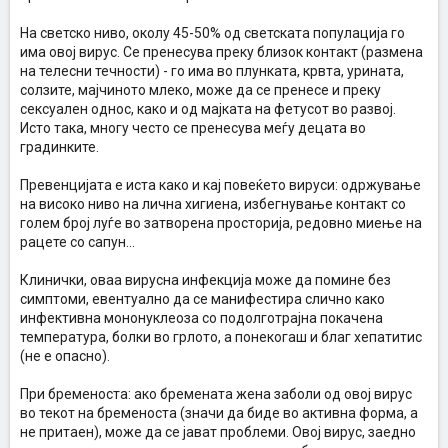
На светско ниво, околу 45-50% од светската популација го
има овој вирус. Се пренесува преку близок контакт (размена
на телесни течности) - го има во плунката, крвта, урината,
солзите, мајчиното млеко, може да се пренесе и преку
сексуален однос, како и од мајката на фетусот во развој.
Исто така, многу често се пренесува меѓу децата во
градинките.
Превенцијата е иста како и кај повеќето вируси: одржување
на високо ниво на лична хигиена, избегнување контакт со
голем број луѓе во затворена просторија, редовно миење на
рацете со сапун...
Клинички, оваа вирусна инфекција може да помине без
симптоми, евентуално да се манифестира слично како
инфективна мононуклеоза со подолготрајна покачена
температура, болки во грлото, а понекогаш и благ хепатитис
(не е опасно).
При бременоста: ако бремената жена заболи од овој вирус
во текот на бременоста (значи да биде во активна форма, а
не притаен), може да се јават проблеми. Овој вирус, заедно