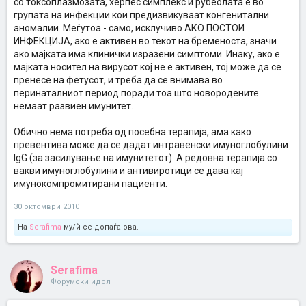
со токсоплазмозата, херпес симплекс и рубеолата е во
групата на инфекции кои предизвикуваат конгенитални
аномалии. Меѓутоа - само, исклучиво АКО ПОСТОИ
ИНФЕКЦИЈА, ако е активен во текот на бременоста, значи
ако мајката има клинички изразени симптоми. Инаку, ако е
мајката носител на вирусот кој не е активен, тој може да се
пренесе на фетусот, и треба да се внимава во
перинаталниот период поради тоа што новородените
немаат развиен имунитет.
Обично нема потреба од посебна терапија, ама како
превентива може да се дадат интравенски имуноглобулини
IgG (за засилување на имунитетот). А редовна терапија со
вакви имуноглобулини и антивиротици се дава кај
имунокомпромитирани пациенти.
30 октомври 2010
На
Serafima
му/ѝ се допаѓа ова.
Serafima
Форумски идол