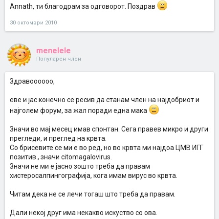
Annath, ти благодрам за одговорот. Поздрав
30 октомври 2010
menelele
Популарен член
Здравоооооо,
еве и јас конечно се ресив да станам член на најдобриот и
најголем форум, за жал поради една мака
Значи во мај месец имав спонтан. Сега правев микро и други
прегледи, и преглед на крвта.
Со брисевите се ми е во ред, но во крвта ми најдоа ЦМВ ИГГ
позитив , значи citomagalovirus.
Значи не ми е јасно зошто треба да правам
хистеросалпингографија, кога имам вирус во крвта.
Читам дека не се лечи тогаш што треба да правам.
Дали некој друг има некакво искуство со ова.