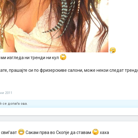
е ми изгледа ни тренди ни кул
кате, прашајте си по фризерскиве салони, може некои следат трен
уни 2011
ѝ се допаѓа ова.
е свиѓаат
Сакам прва во Скопје да ставам
хаха