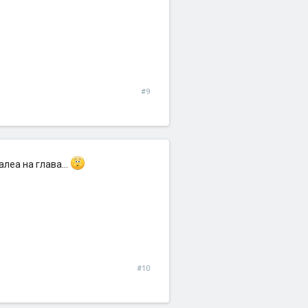
#9
леа на глава...
#10