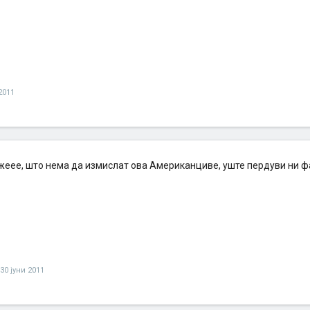
2011
жеее, што нема да измислат ова Американциве, уште пердуви ни фа
30 јуни 2011