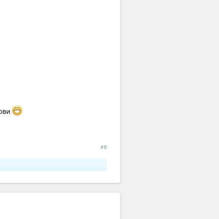
дови
#8