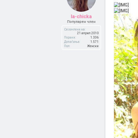
la-chicka
Популарен член
Се зачлени на:
21 април 2010
Пораки:
1.336
Допаѓања:
1.571
Пол:
Женски