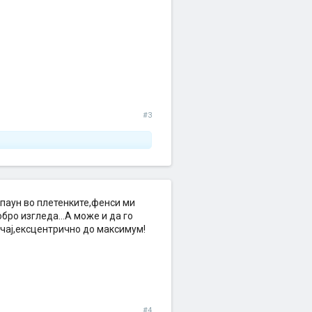
#3
 паун во плетенките,фенси ми
обро изгледа...А може и да го
учај,ексцентрично до максимум!
#4