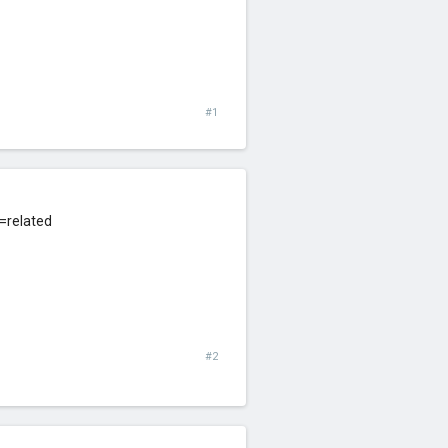
#1
=related
#2