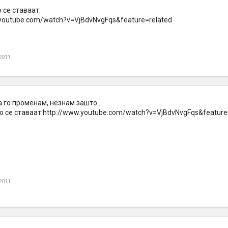
о се ставаат:
.youtube.com/watch?v=VjBdvNvgFqs&feature=related
2011
 го променам, незнам зашто..
о се ставаат:http://www.youtube.com/watch?v=VjBdvNvgFqs&feature
2011