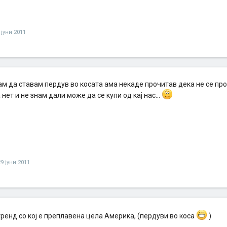
 јуни 2011
м да ставам пердув во косата ама некаде прочитав дека не се про
 нет и не знам дали може да се купи од кај нас...
29 јуни 2011
ренд со кој е преплавена цела Америка, (пердуви во коса
)