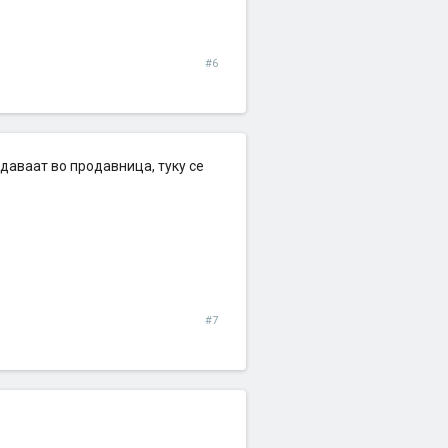
#6
даваат во продавница, туку се
#7