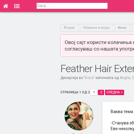
Форум
Убавина и мода
Коса
Овој сајт користи колачиња
согласуваш со нашата употр
Feather Hair Exte
Дискусија во '
Коса
' започната од
Angiie
,
2
СТРАНИЦА 1 ОД 2
1
2
СЛЕДНА >
Ваква тема 
-Станува зб
Еве неколк