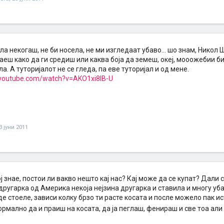
ла некогаш, не би носела, не ми изгледаат убаво... шо знам, Никол
наеш како да ги средиш или каква боја да земеш, океј, мооожебии би
ла. А туторијалот не се гледа, па еве туторијал и од мене.
.youtube.com/watch?v=AKO1xi8lB-U
3 јуни 2011
ј знае, постои ли вакво нешто кај нас? Кај може да се купат? Дали
ругарка од Америка некоја нејзина другарка и ставила и многу убав
е стоеле, зависи колку брзо ти расте косата и после можело пак ист
рмално да и праиш на косата, да ја пеглаш, фенираш и све тоа ал