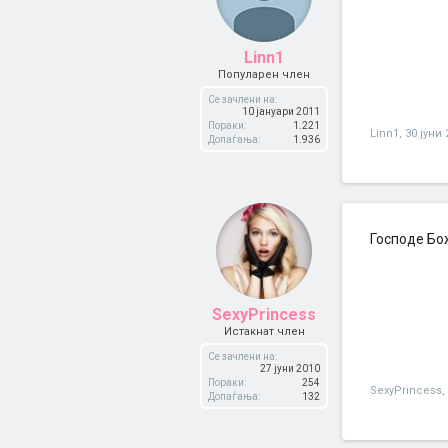
Linn1
Популарен член
Се зачлени на:
10 јануари 2011
Пораки:
1.221
Linn1
,
30 јуни 
Допаѓања:
1.936
Господе Бо
SexyPrincess
Истакнат член
Се зачлени на:
27 јуни 2010
Пораки:
254
SexyPrincess
,
Допаѓања:
132