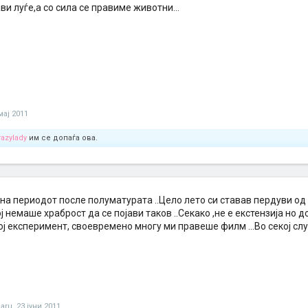
ви луѓе,а со сила се правиме животни...
мај 2011
razylady
им се допаѓа ова.
на периодот после полуматурата ..Цело лето си ставав пердуви од
ј немаше храброст да се појави таков ..Секако ,не е екстензија но д
ј експеримент, своевремено многу ми правеше филм ...Во секој сл
aru
,
23 јуни 2011