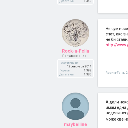
Допаѓања:
1.349
Не сум носе
спот, ако з
не би стави
http://www
Rock-a-Fella
Популарен член
Се зачлени на:
12 февруари 2011
Пораки:
1.392
Rock-a-Fella
,
2
Допаѓања:
1.383
А дали неко
имам една д
недели негд
може све но
maybelline