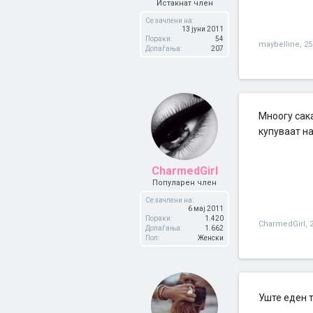
Истакнат член
Се зачлени на:
13 јуни 2011
Пораки:
54
maybelline
,
25
Допаѓања:
207
Мноогу сака
купуваат на
CharmedGirl
Популарен член
Се зачлени на:
6 мај 2011
Пораки:
1.420
CharmedGirl
,
Допаѓања:
1.662
Пол:
Женски
Уште еден т