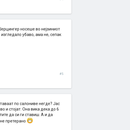
 Шерцингер носеше во нејзиниот
 изгледало убаво, ама не, сепак
#5
 ставаат по салониве негде? Јас
о и стојат. Она вика дека до 6
ите да си ги ставиш. А и да
и не претерано