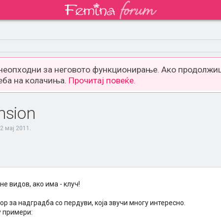
 неопходни за неговото функционирање. Ако продолжиш
еба на колачиња.
Прочитај повеќе.
nsion
2 мај 2011
.
не видов, ако има - клуч!
ор за надградба со пердуви, која звучи многу интересно.
у примери: