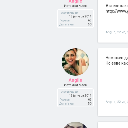
Angiie
А и еве как
Истакнат член
http://www
Се зачлени на:
18 јануари 2011
Пораки:
65
Допаѓања:
50
Angiie
,
22 мај 
Неможев да
Но ееве как
Angiie
Истакнат член
Се зачлени на:
18 јануари 2011
Пораки:
65
Angiie
,
22 мај 
Допаѓања:
50