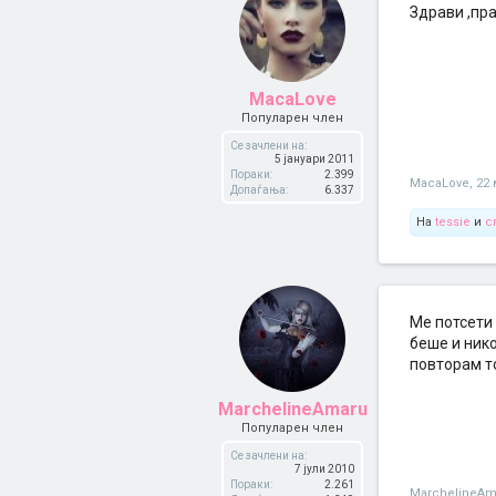
Здрави ,пра
MacaLove
Популарен член
Се зачлени на:
5 јануари 2011
Пораки:
2.399
MacaLove
,
22 
Допаѓања:
6.337
На
tessie
и
c
Ме потсети 
беше и нико
повторам то
MarchelineAmaru
Популарен член
Се зачлени на:
7 јули 2010
Пораки:
2.261
MarchelineAm