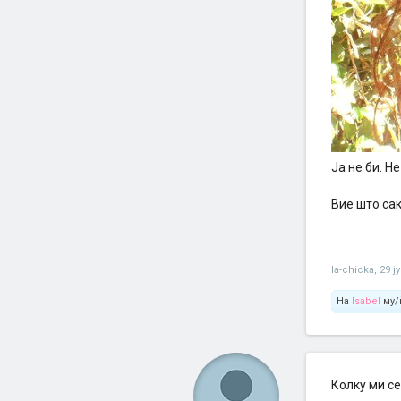
Ја не би. Н
Вие што са
la-chicka
,
29 ј
На
Isabel
му/
Колку ми с