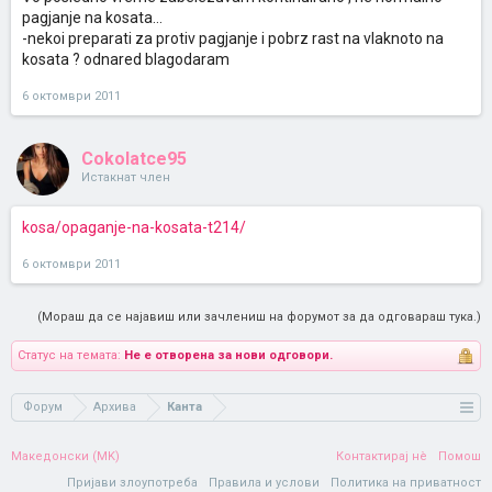
pagjanje na kosata...
-nekoi preparati za protiv pagjanje i pobrz rast na vlaknoto na
kosata ? odnared blagodaram
6 октомври 2011
Cokolatce95
Истакнат член
kosa/opaganje-na-kosata-t214/
6 октомври 2011
(Мораш да се најавиш или зачлениш на форумот за да одговараш тука.)
Статус на темата:
Не е отворена за нови одговори.
Форум
Архива
Канта
Македонски (MK)
Контактирај нè
Помош
Пријави злоупотреба
Правила и услови
Политика на приватност