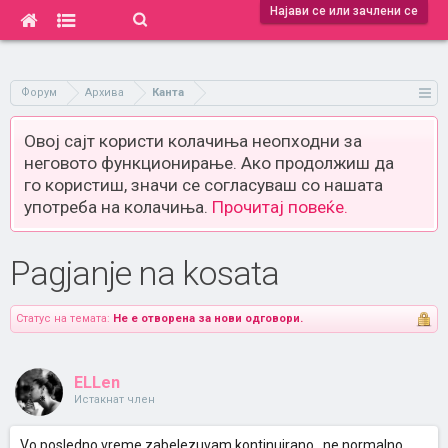
Најави се или зачлени се
Форум
Архива
Канта
Овој сајт користи колачиња неопходни за
неговото функционирање. Ако продолжиш да
го користиш, значи се согласуваш со нашата
употреба на колачиња.
Прочитај повеќе.
Pagjanje na kosata
Статус на темата:
Не е отворена за нови одговори.
ELLen
Истакнат член
Vo posledno vreme zabelezuvam kontinuirano , ne normalno