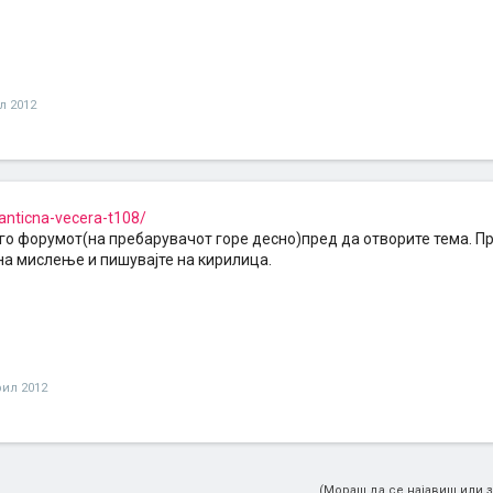
л 2012
anticna-vecera-t108/
го форумот(на пребарувачот горе десно)пред да отворите тема. Пр
а мислење и пишувајте на кирилица.
рил 2012
(Мораш да се најавиш или з