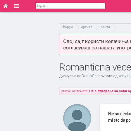
Форум
Архива
Канта
Овој сајт користи колачиња
согласуваш со нашата употр
Romanticna vece
Дискусија во '
Канта
' започната од
katty13
Статус на темата:
Не е отворена за нови о
Nie so deck
mi sto da 