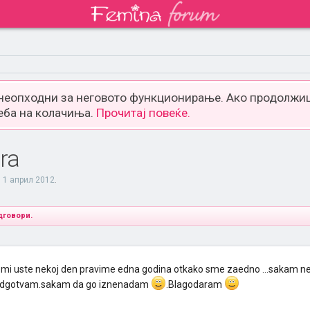
 неопходни за неговото функционирање. Ако продолжиш
еба на колачиња.
Прочитај повеќе.
ra
,
1 април 2012
.
дговори.
omi uste nekoj den pravime edna godina otkako sme zaedno ...sakam ne
podgotvam.sakam da go iznenadam
.Blagodaram