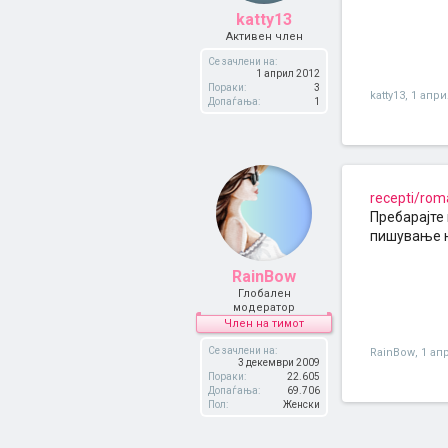
katty13
Активен член
Се зачлени на:
1 април 2012
Пораки:
3
katty13
,
1 апри
Допаѓања:
1
recepti/rom
Пребарајте 
пишување н
RainBow
Глобален
модератор
Член на тимот
Се зачлени на:
RainBow
,
1 ап
3 декември 2009
Пораки:
22.605
Допаѓања:
69.706
Пол:
Женски