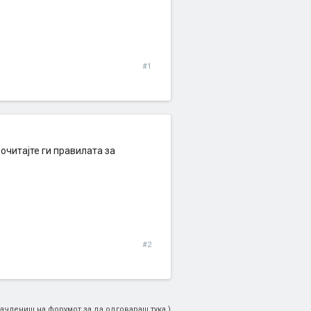
#1
очитајте ги правилата за
#2
ачлениш на форумот за да одговараш тука.)