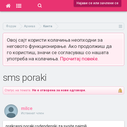
Најави се или зачлени се
Форум
Архива
Канта
Овој сајт користи колачиња неопходни за
неговото функционирање. Ако продолжиш да
го користиш, значи се согласуваш со нашата
употреба на колачиња.
Прочитај повеќе.
sms poraki
Статус на темата:
Не е отворена за нови одговори.
milce
Истакнат член
prekrasni poraki rodendenski za svoite najmili