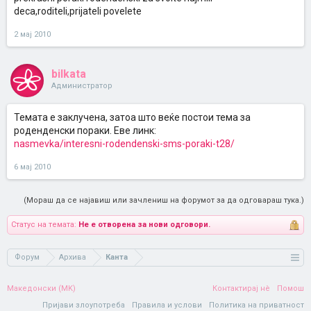
deca,roditeli,prijateli povelete
2 мај 2010
bilkata
Администратор
Темата е заклучена, затоа што веќе постои тема за
роденденски пораки. Еве линк:
nasmevka/interesni-rodendenski-sms-poraki-t28/
6 мај 2010
(Мораш да се најавиш или зачлениш на форумот за да одговараш тука.)
Статус на темата:
Не е отворена за нови одговори.
Форум
Архива
Канта
Македонски (MK)
Контактирај нè
Помош
Пријави злоупотреба
Правила и услови
Политика на приватност