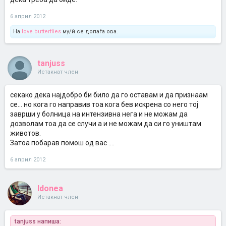
6 април 2012
На
love.butterflies
му/ѝ се допаѓа ова.
tanjuss
Истакнат член
секако дека најдобро би било да го оставам и да признаам
се... но кога го направив тоа кога бев искрена со него тој
заврши у болница на интензивна нега и не можам да
дозволам тоа да се случи а и не можам да си го уништам
животов.
Затоа побарав помош од вас ....
6 април 2012
Idonea
Истакнат член
tanjuss напиша: