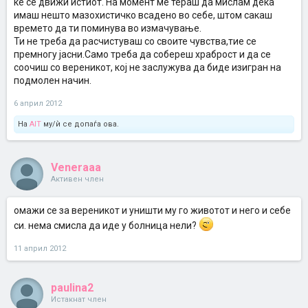
ќе се движи истиот. На момент ме тераш да мислам дека
имаш нешто мазохистичко всадено во себе, штом сакаш
времето да ти поминува во измачување.
Ти не треба да расчистуваш со своите чувства,тие се
премногу јасни.Само треба да собереш храброст и да се
соочиш со вереникот, кој не заслужува да биде изигран на
подмолен начин.
6 април 2012
На
AIT
му/ѝ се допаѓа ова.
Veneraaa
Активен член
омажи се за вереникот и уништи му го животот и него и себе
си. нема смисла да иде у болница нели?
11 април 2012
paulina2
Истакнат член