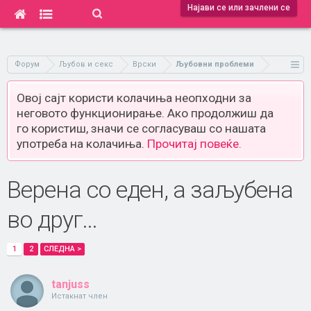
Најави се или зачлени се
Форум
Љубов и секс
Врски
Љубовни проблеми
Овој сајт користи колачиња неопходни за
неговото функционирање. Ако продолжиш да
го користиш, значи се согласуваш со нашата
употреба на колачиња.
Прочитај повеќе.
Верена со еден, а заљубена
во друг...
1
2
СЛЕДНА >
tanjuss
Истакнат член