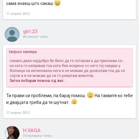
сама знаеш што сакаш
11 април 2012
girl.23
Истакнат член
tanjuss напиша:
секако дека најдобро би било да го оставам и да признаам се...
но кога го направив тоа кога бев искрена со него тој заврши у
болница на интензивна нега и не можам да дозволам тоа да се
случи а и не можам да си го уништам животов.
Затоа побарав помош од вас
....
Ти прави си проблеми, па барај помош.
На таквите ко тебе
и двајцата треба да те шутнат.
11 април 2012
H.VAGA
Популарен член