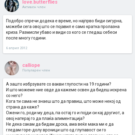
love.butterflies
Активен член
Подобро спречи додека е време, но најпрво биди сигурна,
можеби сега овој што се појавил е само кратка пролазна
криза. Размисли убаво и види со кого се гледаш себеси
после многу години.
6 април 2012
calliope
Популарен член
А зашто избрзувате со вакви глупости на 19 години?
И што можеме ние овде да кажеме освен да бидеш искрена
со него?
Кога ти сама не знаеш што да правиш, што може некој од
страна да каже?
Ожени го, роди му деца, па остај го и појди си кај другиот, а
овој натерај го да плаќа алиментација?
Не дека сакам да бидам дрска, ама веќе мака ми е да
гледам горе-долу врсници што од глупавост си го