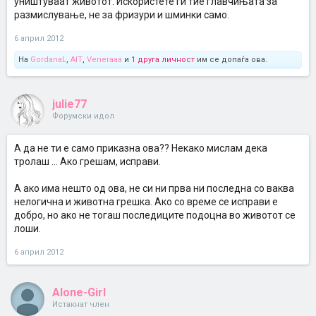
уништуваат животот. Искористете ги тие главчињата за
размислување, не за фризури и шминки само.
6 април 2012
На
GordanaL
,
AIT
,
Veneraaa
и
1 друга личност
им се допаѓа ова.
julie77
Форумски идол
А да не ти е само приказна ова?? Некако мислам дека
тролаш ... Ако грешам, исправи.
А ако има нешто од ова, не си ни прва ни последна со ваква
нелогична и животна грешка. Ако со време се исправи е
добро, но ако не тогаш последиците подоцна во животот се
лоши.
6 април 2012
Alone-Girl
Истакнат член