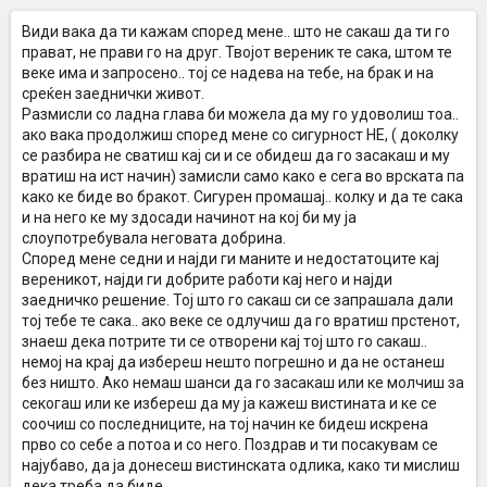
Види вака да ти кажам според мене.. што не сакаш да ти го
прават, не прави го на друг. Твојот вереник те сака, штом те
веке има и запросено.. тој се надева на тебе, на брак и на
среќен заеднички живот.
Размисли со ладна глава би можела да му го удоволиш тоа..
ако вака продолжиш според мене со сигурност НЕ, ( доколку
се разбира не сватиш кај си и се обидеш да го засакаш и му
вратиш на ист начин) замисли само како е сега во врската па
како ке биде во бракот. Сигурен промашај.. колку и да те сака
и на него ке му здосади начинот на кој би му ја
слоупотребувала неговата добрина.
Според мене седни и најди ги маните и недостатоците кај
вереникот, најди ги добрите работи кај него и најди
заедничко решение. Тој што го сакаш си се запрашала дали
тој тебе те сака.. ако веке се одлучиш да го вратиш прстенот,
знаеш дека потрите ти се отворени кај тој што го сакаш..
немој на крај да избереш нешто погрешно и да не останеш
без ништо. Ако немаш шанси да го засакаш или ке молчиш за
секогаш или ке избереш да му ја кажеш вистината и ке се
соочиш со последниците, на тој начин ке бидеш искрена
прво со себе а потоа и со него. Поздрав и ти посакувам се
најубаво, да ја донесеш вистинската одлика, како ти мислиш
дека треба да биде.