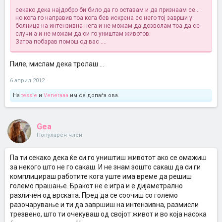
секако дека најдобро би било да го оставам и да признаам се...
но кога го направив тоа кога бев искрена со него тој заврши у
болница на интензивна нега и не можам да дозволам тоа да се
случи а и не можам да си го уништам животов.
Затоа побарав помош од вас ....
Пиле, мислам дека тролаш ...
6 април 2012
На
tessie
и
Veneraaa
им се допаѓа ова.
Gea
Популарен член
Па ти секако дека ќе си го уништиш животот ако се омажиш
за некого што не го сакаш. И не знам зошто сакаш да си ги
комплицираш работите кога уште има време да решиш
големо прашање. Бракот не е игра и е дијаметрално
различен од врската. Пред да се соочиш со големо
разочарување и ти да завршиш на интензивна, размисли
трезвено, што ти очекуваш од својот живот и во која насока