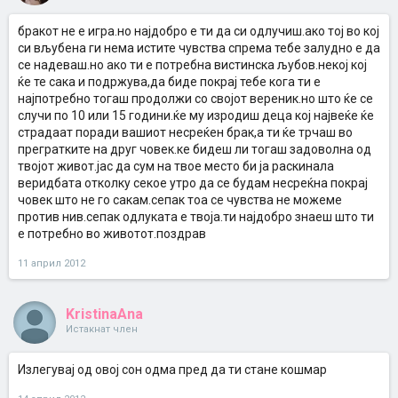
бракот не е игра.но најдобро е ти да си одлучиш.ако тој во кој
си вљубена ги нема истите чувства спрема тебе залудно е да
се надеваш.но ако ти е потребна вистинска љубов.некој кој
ќе те сака и подржува,да биде покрај тебе кога ти е
најпотребно тогаш продолжи со својот вереник.но што ќе се
случи по 10 или 15 години.ќе му изродиш деца кој највеќе ќе
страдаат поради вашиот несреќен брак,а ти ќе трчаш во
прегратките на друг човек.ке бидеш ли тогаш задоволна од
твојот живот.јас да сум на твое место би ја раскинала
веридбата отколку секое утро да се будам несреќна покрај
човек што не го сакам.сепак тоа се чувства не можеме
против нив.сепак одлуката е твоја.ти најдобро знаеш што ти
е потребно во животот.поздрав
11 април 2012
KristinaAna
Истакнат член
Излегувај од овој сон одма пред да ти стане кошмар