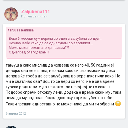
Zaljubena111
Популарен член
tanjuss напиша:
Веќе 6 месеци сум верена со еден а заљубена во друг...
Незнам веќе како да се однесувам со вереникот...
Може мала помош што да правам???
Однапред благодарам!!!
тањуш а како мислиш да живееш со него 40, 50 години еј
девојко ова не е шала, не знам како си си замислила дека
допрва ќе треба да се заљубуваш во вереникот или како. Не
ми е сватливо ова? Зошто се вери со него, не е ова време
турско родителите да те мажат за некој кој не го сакаш.
Подобро спречи откоклу лечи, додека е време кажи му , така
нема да му задаваш болка доколку тој е вљубен во тебе.
Такви грешки едноставно не може никој да ми ги објасни
6 април 2012