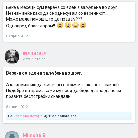
Веќе 6 месеци сум верена со еден а заљубена во друг...
Незнам веќе како да се однесувам со вереникот...
Може мала помош што да правам???
Однапред благодарам!!!
6 април 2012
INSIDIOUS
Истакнат член
Верена со еден а заљубена во друг...
А како мислиш да живееш со момчето ако не го сакаш?
Подобро на време кажи му пред да биде доцна да не си
правите беспотребни скандали.
6 април 2012
На
Osamena devojka
му/ѝ се допаѓа ова.
Mimche.B