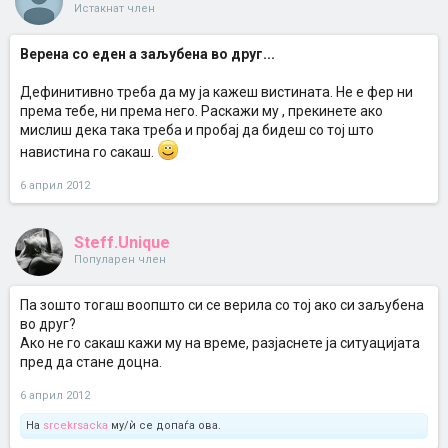
Истакнат член
Верена со еден а заљубена во друг...
Дефинитивно треба да му ја кажеш вистината. Не е фер ни
према тебе, ни према него. Раскажи му , прекинете ако
мислиш дека така треба и пробај да бидеш со тој што
навистина го сакаш.
6 април 2012
Steff.Unique
Популарен член
Па зошто тогаш воопшто си се верила со тој ако си заљубена
во друг?
Ако не го сакаш кажи му на време, разјаснете ја ситуацијата
пред да стане доцна.
6 април 2012
На
srcekrsacka
му/ѝ се допаѓа ова.