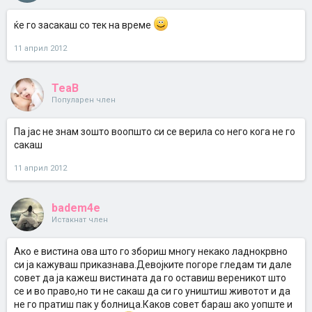
ќе го засакаш со тек на време
11 април 2012
TeaB
Популарен член
Па јас не знам зошто воопшто си се верила со него кога не го
сакаш
11 април 2012
badem4e
Истакнат член
Ако е вистина ова што го збориш многу некако ладнокрвно
си ја кажуваш приказнава.Девојките погоре гледам ти дале
совет да ја кажеш вистината да го оставиш вереникот што
се и во право,но ти не сакаш да си го уништиш животот и да
не го пратиш пак у болница.Каков совет бараш ако уопште и