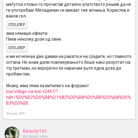
меѓутоа откако го прочитав детално упатството решив да не
ги употребам. Меладинин се викаат тие апчиња. Користев и
ваков гел
СПОЈЛЕР
ама немаше ефекти.
Пиев неколку дози од овие
СПОЈЛЕР
и ми исчезнаа две дамки на раката и на градите, но главното
остана. Не знам дали повлекувањето беше како резултат на
тој третман, но веројатно ќе нарачам уште една доза да
пробам пак.
Инаку, има тема за витилиго на форумот
lice/vitiligo-na-lice-t2447/?
hilit=%D0%B2%D0%B8%D1%82%D0%B8%D0%BB%D0%B8%D0%
B3%D0%BE
24 јуни 2011
Beauty161
Истакнат член