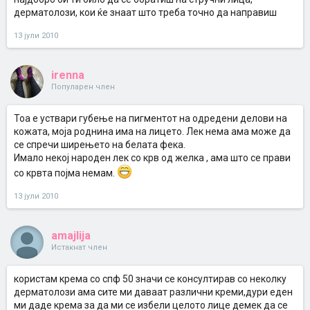
дерматолози, кои ќе знаат што треба точно да направиш
13 јули 2010
irenna
Популарен член
Тоа е уствари губење на пигментот на одредени делови на
кожата, моја роднина има на лицето. Лек нема ама може да
се спречи ширењето на белата фека.
Имало некој народен лек со крв од желка , ама што се прави
со крвта појма немам.
13 јули 2010
amajlija
Истакнат член
користам крема со спф 50 значи се консултирав со неколку
дерматолози ама сите ми даваат различни креми,дури еден
ми даде крема за да ми се избели целото лице демек да се