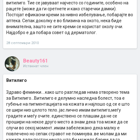
витилиго. Тие се јавуваат најчесто со годините, особено на
рацете (може да ги сретнете и како старечки дамки).
Постојат ефикасни креми за нивно избелување, побарајте во
аптека. Сепак доколку е во близина на окото, нека биде
внимателна, зашто не сите креми се користат околу очи.
Најдобро е да побара совет од дерматолог.
28 септември 2010
Beauty161
Истакнат член
Витилиго
Здраво феминки....како што разгледав нема отворено тема
за Витилиго...Витилиго е делумно наследна болест, тоа е
губење на пигментацијата на кожата и најлошо од се е што
се шири низ целото тело..јас лично имам витилиго,меѓу
градите и меѓу очите..единствено се плашам да не се
прошири на некое друго место а знам дека тоа може да се
случи во секој момент..имам забележано дека малку е
повлечено но сепак стравот не поминува..ве молам да ми
кажете дали постои нешто што би можело барeм да го