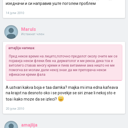
изедначи и си направив уште поголем проблем
14 јули 2010
Maruls
Истакнат член
amajlija напиша:
Пред некое време на лицето,поточно пределот околу очите ми се
појавија некои флеки.бев на дерматолог и ми рекоа дека тоа е
витолиго.ставав многу креми и пиев витамини ама ништо не ми
помогна.ве молам дали некој знае да ми препорача некои
ефикасни креми.фала
A ustvari kakva boja e taa damka? majka mi ima edna kafeava
na krajot na desnoto oko i se povekje se siri znae li nekoj sto e
toa i kako moze da se izleci?
20 јули 2010
amajlija