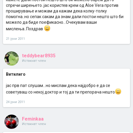
спречи ширењето..јас користев крем од Aloe Vera против
проширување и можам да кажам дека колку-толку
помогна..но сепак сакам да знам дали постои нешто што би
можело да биде поефикасно...Очекувам ваши
мислења..Поздрав
21 јуни 2011
teddybear8935
Истакнат член
Витилиго
јас прв пат слушам...но мислам дека најдобро е да се
советуваш со некој доктор и тој да ти препорача нешто
24 јуни 2011
Feminkaa
Истакнат член