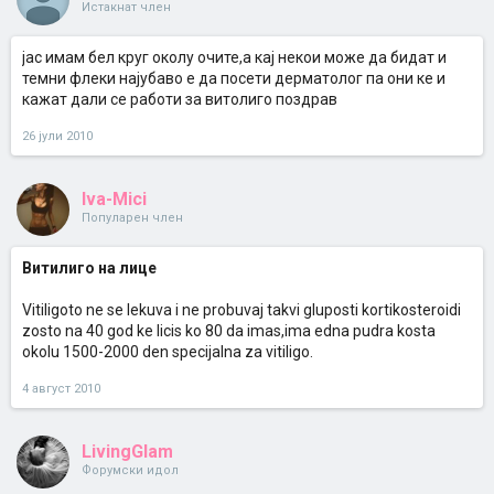
Истакнат член
јас имам бел круг околу очите,а кај некои може да бидат и
темни флеки најубаво е да посети дерматолог па они ке и
кажат дали се работи за витолиго поздрав
26 јули 2010
Iva-Mici
Популарен член
Витилиго на лице
Vitiligoto ne se lekuva i ne probuvaj takvi gluposti kortikosteroidi
zosto na 40 god ke licis ko 80 da imas,ima edna pudra kosta
okolu 1500-2000 den specijalna za vitiligo.
4 август 2010
LivingGlam
Форумски идол