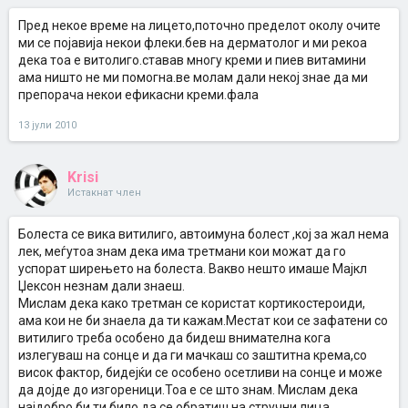
Пред некое време на лицето,поточно пределот околу очите
ми се појавија некои флеки.бев на дерматолог и ми рекоа
дека тоа е витолиго.ставав многу креми и пиев витамини
ама ништо не ми помогна.ве молам дали некој знае да ми
препорача некои ефикасни креми.фала
13 јули 2010
Krisi
Истакнат член
Болеста се вика витилиго, автоимуна болест ,кој за жал нема
лек, меѓутоа знам дека има третмани кои можат да го
успорат ширењето на болеста. Вакво нешто имаше Мајкл
Џексон незнам дали знаеш.
Мислам дека како третман се користат кортикостероиди,
ама кои не би знаела да ти кажам.Местат кои се зафатени со
витилиго треба особено да бидеш внимателна кога
излегуваш на сонце и да ги мачкаш со заштитна крема,со
висок фактор, бидејќи се особено осетливи на сонце и може
да дојде до изгореници.Тоа е се што знам. Мислам дека
најдобро би ти било да се обратиш на стручни лица,