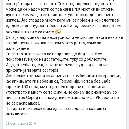
состојба која е се’ почеста. Секој надворешен недостаток
може да се надомести со тоа каква личност си вистиски,
луѓето не смеат да се поистоветуваат со надворешниот
изглед. Јас страдав многу кога ми се појави и не излегував
од дома ненапудрена, бев на работ од солзи кога некој ќе ми
речеше што ти е со очите
.
Сега ја надминав таа несигурност и не ми пречи кога некој ќе
го забележи, шминка ставам многу ретко, само за
излегување.
Ти си тоа што самата ќе направиш да бидеш, не се
поистоветувај со недостатоците, туку со доблестите.
И да, не губи надеж, но и не очекувај чудо од лековите,
прифати ја твојата состојба.
Има некои третмани со апчиња во комбинација со зрачење,
јас апчињата ги набавив од Германија, но тоа беа џабе
фрлени 100 евра, ми стојат неотворени (го прочитав
упатството и многу се токсични, не сакам да ризикувам со
нив, а и во Охрид не знам дали има апарати за УВ зрачење,
не се распрашав).
Поздрав и ти посакувам од се’ срце да се справиш сп
витилигото.
28 септември 2010