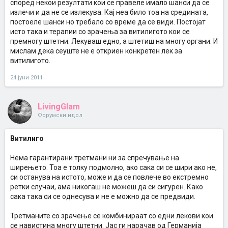
според некои резултати кои се правеле имало шанси да се
излечи и да не се излекува. Кај неа било тоа на средината,
постоеле шанси но требало со време да се види. Постојат
исто така и терапии со зрачења за витилигото кои се
премногу штетни. Лекуваш едно, а штетиш на многу органи. И
мислам дека сеуште не е откриен конкретен лек за
витилигото.
24 јуни 2011
LivingGlam
Форумски идол
Витилиго
Нема гарантирани третмани ни за спречување на
ширењето. Тоа е толку подмолно, ако сака си се шири ако не,
си останува на истото, може и да се повлече во екстремно
ретки случаи, ама никогаш не можеш да си сигурен. Како
сака така си се однесува и не е можно да се предвиди.
Третманите со зрачење се комбинираат со едни лекови кои
се навистина многу штетни. Јас ги нарачав од Германија