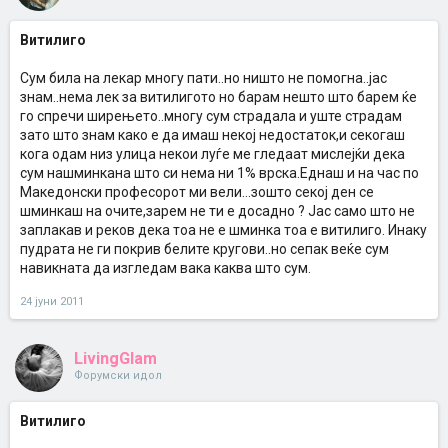
Витилиго
Сум била на лекар многу пати..но ништо не помогна..јас
знам..нема лек за витилигото но барам нешто што барем ќе
го спречи ширењето..многу сум страдала и уште страдам
зато што знам како е да имаш некој недостаток,и секогаш
кога одам низ улица некои луѓе ме гледаат мислејќи дека
сум нашминкана што си нема ни 1% врска.Еднаш и на час по
Македонски профeсорот ми вели...зошто секој ден се
шминкаш на очите,зарем не ти е досадно ? Јас само што не
заплакав и реков дека тоа не е шминка тоа е витилиго. Инаку
пудрата не ги покрив белите кругови..но сепак веќе сум
навикната да изгледам вака каква што сум.
24 јуни 2011
LivingGlam
Форумски идол
Витилиго