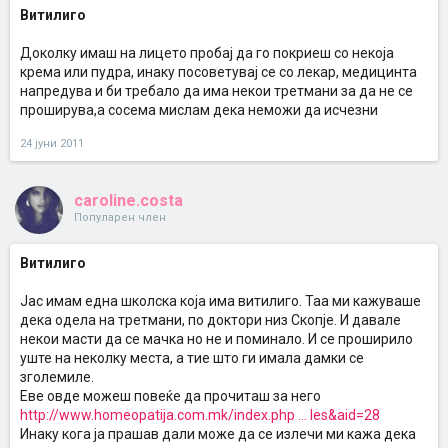
Витилиго
Доколку имаш на лицето пробај да го покриеш со некоја
крема или пудра, инаку посоветувај се со лекар, медицинта
напредува и би требало да има некои третмани за да не се
проширува,а сосема мислам дека неможи да исчезни
24 јуни 2011
caroline.costa
Популарен член
Витилиго
Јас имам една школска која има витилиго. Таа ми кажуваше
дека одела на третмани, по доктори низ Скопје. И давале
некои масти да се мачка но не и поминало. И се проширило
уште на неколку места, а тие што ги имала дамки се
зголемиле.
Еве овде можеш повеќе да прочиташ за него
http://www.homeopatija.com.mk/index.php ... les&aid=28
Инаку кога ја прашав дали може да се излечи ми кажа дека