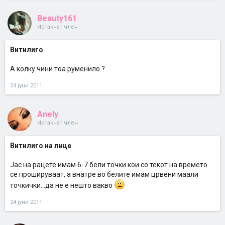
Beauty161
Истакнат член
Витилиго
А колку чини тоа руменило ?
24 јуни 2011
Anely
Истакнат член
Витилиго на лице
Јас на рацете имам 6-7 бели точки кои со текот на времето
се прошируваат, а внатре во белите имам црвени маали
точкички...да не е нешто вакво
24 јуни 2011