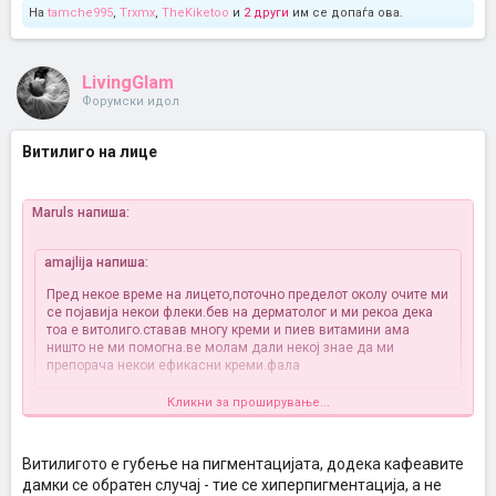
На
tamche995
,
Trxmx
,
TheKiketoo
и
2 други
им се допаѓа ова.
LivingGlam
Форумски идол
Витилиго на лице
Maruls напиша:
amajlija напиша:
Пред некое време на лицето,поточно пределот околу очите ми
се појавија некои флеки.бев на дерматолог и ми рекоа дека
тоа е витолиго.ставав многу креми и пиев витамини ама
ништо не ми помогна.ве молам дали некој знае да ми
препорача некои ефикасни креми.фала
Кликни за проширување...
A ustvari kakva boja e taa damka? majka mi ima edna kafeava na
krajot na desnoto oko i se povekje se siri znae li nekoj sto e toa i kako
moze da se izleci?
Витилигото е губење на пигментацијата, додека кафеавите
дамки се обратен случај - тие се хиперпигментација, а не