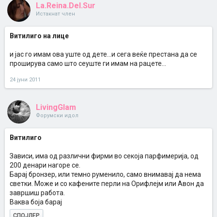
La.Reina.Del.Sur
Истакнат член
Витилиго на лице
и јас го имам ова уште од дете...и сега веќе престана да се
проширува само што сеуште ги имам на рацете...
24 јуни 2011
LivingGlam
Форумски идол
Витилиго
Зависи, има од различни фирми во секоја парфимерија, од
200 денари нагоре се.
Барај бронзер, или темно руменило, само внимавај да нема
светки. Може и со кафените перли на Орифлејм или Авон да
завршиш работа.
Ваква боја барај
СПОЈЛЕР