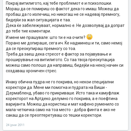
Покрај витилигото, кај тебе проблемот е и психолошки.
Мораш да се помириш со фактот дека го имаш. Можеш да
пробаш да го излечиш, но никогаш не се надевај премногу,
бидејќи за жал ситуацијата е таа.
Дека ќе забележуваат, нормално е. Не дозволувај да допрат
до тебе тие коментари.
И мене ме прашувале: што ти е на очите?
Порано ме допираше, сега ич. Ќе надминеш и ти, само немој
да се преокупираш премногу со тоа.
Треба да заеш дека стресот е фактор за појавување и
проширување на витилигото. Со таа твоја преокупација
можеш само полошо да направиш, бидејќи на некој начин си
создаваш хроничен стрес.
Инаку обична пудра не го покрива, но некои специјални
коректори да. Мене ми помогна и пудрата на Виши -
Дермабленд, убаво го прикриваше. Исто така и камуфлаж
коректорот на Артдеко делумно го покрива, а е поефтина
варијанта. Можеш да користиш и мат кафено руменило со
мала четкичка само на тоа место - добра финта е ако не
сакаш да се преоптеретуваш со тешки коректори.
24 јуни 2011