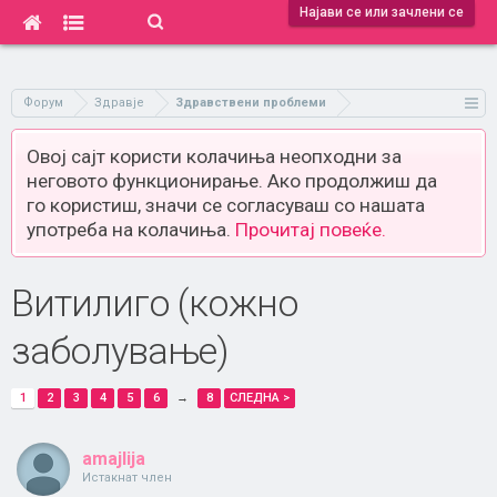
Најави се или зачлени се
Форум
Здравје
Здравствени проблеми
Овој сајт користи колачиња неопходни за
неговото функционирање. Ако продолжиш да
го користиш, значи се согласуваш со нашата
употреба на колачиња.
Прочитај повеќе.
Витилиго (кожно
заболување)
1
2
3
4
5
6
→
8
СЛЕДНА >
amajlija
Истакнат член