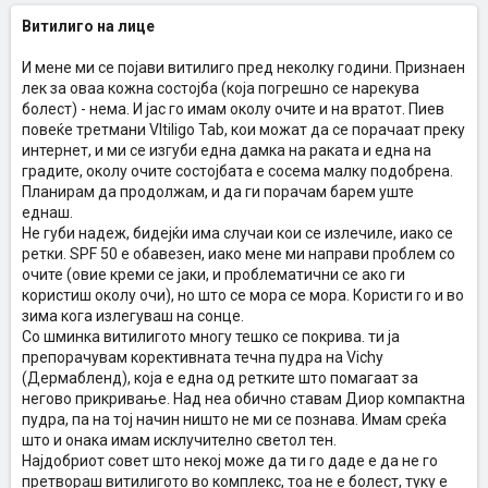
Витилиго на лице
И мене ми се појави витилиго пред неколку години. Признаен
лек за оваа кожна состојба (која погрешно се нарекува
болест) - нема. И јас го имам околу очите и на вратот. Пиев
повеќе третмани VItiligo Tab, кои можат да се порачаат преку
интернет, и ми се изгуби една дамка на раката и една на
градите, околу очите состојбата е сосема малку подобрена.
Планирам да продолжам, и да ги порачам барем уште
еднаш.
Не губи надеж, бидејќи има случаи кои се излечиле, иако се
ретки. SPF 50 е обавезен, иако мене ми направи проблем со
очите (овие креми се јаки, и проблематични се ако ги
користиш околу очи), но што се мора се мора. Користи го и во
зима кога излегуваш на сонце.
Со шминка витилигото многу тешко се покрива. ти ја
препорачувам корективната течна пудра на Vichy
(Дермабленд), која е една од ретките што помагаат за
негово прикривање. Над неа обично ставам Диор компактна
пудра, па на тој начин ништо не ми се познава. Имам среќа
што и онака имам исклучително светол тен.
Најдобриот совет што некој може да ти го даде е да не го
претвораш витилигото во комплекс, тоа не е болест, туку е