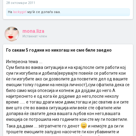
28 октомври 2011
На
lackygirl
му/ѝ се допаѓа ова.
mona.liza
Истакнат член
Го сакам 5 години но никогаш не сме биле заедно
Интересна тема ....
Сум била во ваква ситуација и на крај,после сите работи кој
сум ги изгубила и добила(верувајте повеќе се работите кои
ќе ги изгубите ако си дозволите да посветите дел од вашите
емоции толку години на некоја личност),сум сфатила дека се
било само моја опсесија и копнеж да дојдам до него.А
најитреснето е од кога ќе дојдеме до него,после неколу
време ...... е тогаш драги мои дами,тогаш и јас сватив а и сите
вие што сте во ваква ситуација или веќе сте сфатиле или
допарва ќе сватите дека вашата љубов кон него,вашата
емоција се потрошила низ годините кои сте му ги посветиле.
Така да,дами .... зёграпчете го денот
и немојте да си ги
трошете емоциите залудно насочете ги кон убавините и