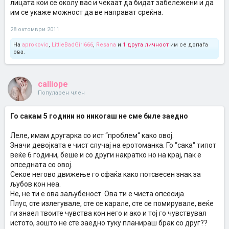
лицата кои се околу вас и чекаат да бидат забележени и да
им се укаже можност да ве направат среќна.
28 октомври 2011
На
aprokovic
,
LittleBadGirl666
,
Resana
и
1 друга личност
им се допаѓа
ова.
calliope
Популарен член
Го сакам 5 години но никогаш не сме биле заедно
Леле, имам другарка со ист “проблем“ како овој.
Значи девојката е чист случај на еротоманка. Го “сака“ типот
веќе 6 години, беше и со други накратко но на крај, пак е
опседната со овој.
Секое негово движење го сфаќа како потсвесен знак за
љубов кон неа.
Не, не ти е ова заљубеност. Ова ти е чиста опсесија.
Плус, сте излегувале, сте се карале, сте се помирувале, веќе
ги знаел твоите чувства кон него и ако и тој го чувствувал
истото, зошто не сте заедно туку планираш брак со друг??