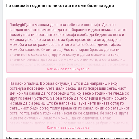
Го сакам 5 години но никогаш не сме биле заедно
"lackygirl"]Јас мислам дека ова тебе ти е опсесија. Дека го
гледаш почесто неможеш да го заборавиш и дека немало ништо
помеѓу вас ти е останато како некоја желба да бидеш со него и
мислам дека ако си со него за брзо време ќе ти се здосади а
можеби и ќе се разочараш во него и ќе го бараш дечко ти(ама
можеби касно ќе биди тогаш) Ако планираш брак со дечко ти
значи не го сакаш овај другиот колку и да си мислиш ти така,
значи си отишла до тоа да се мажиш со дечкоти, а сега мислиш
на некој друг што можеби не ти бил суден, незнам, да се откажиш
Кликни за проширување...
сега за нешто што сте го планирале и ти (сигурно и семејството) и
семејството на дечко ти за некој со кој си немала ништо и не го
познаваш не вреди. Можеш многу да загубиш така, а незнаеш што
Па касно палиш. Во оваа ситуација што и да направиш некој
ќе добиеш.
останува повреден. Сега дали сакаш да го повредиш сегашниот
Далеку од очите, далеку од срцето!
кога нема да
дечко или сакаш да го повредиш тој, кој веќе 5 години те гледа со
го гледаш ќе го заборавиш
друг го знае чуството. За ова треба да го следиш и умот и срцето
и сама да си решиш што ќе напраивш. Тука ќе ти викаат остај го
сегашниот биди со тој толку време си го сакал, биди со сегашниот
остај го тој, веќе 5 години те чекал ќе се одвикне, ќе засака друга
и двете ситуации. Само ти можеш да си одлучиш. Сепак
размислисли добро. Имаш 20 години за 5 месеци брак ? Рано ти е,
Кликни за проширување...
имаш време да мислиш, не избрзувај зошто ќе се каеш после. Мое
мислење е да си останеш со тој што ти е сега, за неколку години
брак (или сеедно) и заборави го тој. Пресели се со идниот сопрг