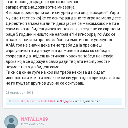
ја дотераш до крај,во спротивно имаш
загарантирана,доживотна мизерија!
Второ,вториов,дали си ти сигурна дека овој е искрен?! Удри
му еден тест со кој ќе се осигураш да не те игра ко мало дете.
Директно,тап,знаеш ли ти дека јас ќе се мажам,како не ти е
срам вака да бидеш директен тек сега,а седеше со скрстени
раце 5 години и ништо не направи?! И игнорирај го! Ако се
откаже,значи си правел забава и емотивно те уценувал.
АМА тоа не значи дека ти не треба да ја прекинеш
свршувачката и да научиш да живееш сама со себе,да
созрееш и да најдеш вистински човек за тебе,а не некоја
врска која се одржува само ради твојата несигурност и
неумеењето да бидеш сама.
Ти си од оние луѓе на кои им треба некој за да бидат
исполнети и ете...ти сепак не си сигурна од вториов,па затоа
не го пуштат другиов дур не се осигураш.
28 октомври 2011
На
nenuska
,
Neytiri
,
NATALIJA89
и
3 други
им се допаѓа ова.
NATALIJA89
Истакнат член