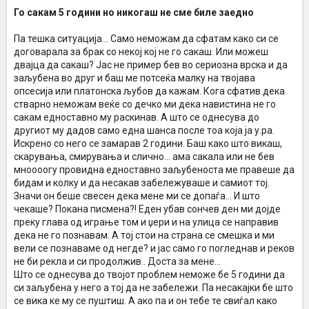
Го сакам 5 години но никогаш не сме биле заедно
Па тешка ситуација... Само неможам да сфатам како си се
договарала за брак со некој кој не го сакаш. Или можеш
двајца да сакаш? Јас не пример бев во сериозна врска и да
заљубена во друг и баш ме потсеќа малку на твојава
опсесија или платонска љубов да кажам. Кога сфатив дека
стварно неможам веќе со дечко ми дека навистина не го
сакам едноставно му раскинав. А што се однесува до
другиот му дадов само една шанса после тоа која ја у.ра.
Искрено со него се замарав 2 години. Баш како што викаш,
скарувања, смирувања и слично... ама сакала или не бев
мноооогу провидна едноставно заљубеноста ме правеше да
бидам и колку и да несакав забележуваше и самиот тој.
Значи он беше свесен дека мене ми се допаѓа... И што
чекаше? Покана писмена?! Еден убав сончев ден ми дојде
преку глава од играње том и џери и на улица се направив
дека не го познавам. А тој стои на страна се смешка и ми
вели се познаваме од негде? и јас само го погледнав и реков
не би рекла и си продолжив.. Доста за мене...
Што се однесува до твојот проблем неможе бе 5 години да
си заљубена у него а тој да не забележи. Па несакајки бе што
се вика ке му се пуштиш. А ако па и он тебе те свиѓал како