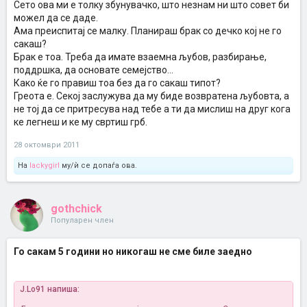
Сето ова ми е толку збунувачко, што незнам ни што совет би
можел да се даде.
Ама преиспитај се малку. Планираш брак со дечко кој не го
сакаш?
Брак е тоа. Треба да имате взаемна љубов, разбирање,
поддршка, да основате семејство...
Како ќе го правиш тоа без да го сакаш типот?
Греота е. Секој заслужува да му биде возвратена љубовта, а
не тој да се притресува над тебе а ти да мислиш на друг кога
ке легнеш и ке му свртиш грб.
28 октомври 2011
На
lackygirl
му/ѝ се допаѓа ова.
gothchick
Популарен член
Го сакам 5 години но никогаш не сме биле заедно
J.Lo91 напиша: