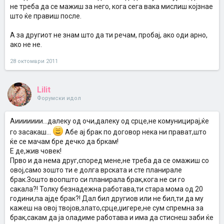
не треба да се мажиш за него, кога сега вака мислиш којзнае
што ќе правиш после.
А за другиот не знам што да ти речам, пробај, ако оди арно,
ако не не.
28 октомври 2011
Lilit
Форумски идол
Аиииииии...далеку од очи,далеку од срце,не комуницирај,ќе
го засакаш...
Абе ај брак по договор нека ни прават,што
ќе се мачам бре дечко да бркам!
Е де,жив човек!
Прво и да нема друг,според мене,не треба да се омажиш со
овој,само зошто ти е долга врската и сте планирале
брак.Зошто воопшто си планирала брак,кога не си го
сакала?! Толку безнадежна работава,ти стара мома од 20
години,па ајде брак?! Дал бил другиов или не бил,ти да му
кажеш на овој твојов,злато,срце,џигере,не сум спремна за
брак,сакам да ја оладиме работава и има да стиснеш заби ќе