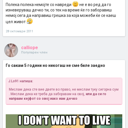
Полека полека немојте со навреди
не е во ред да го
изневеруваш дечко ти, со тек на време ќе го заборавиш
немој сега да направиш грешка за која можеби ќе се каеш
цел живот
28 октомври 2011
calliope
Популарен член
Го сакам 5 години но никогаш не сме биле заедно
J.Lo91 напиша:
Мислам дека сте вие двете во право, не мислам туку сигорна сум
. Мислам дека ке треба да заборавам на овој,
или да си го
напраам кејфот со овој иако иам дечко