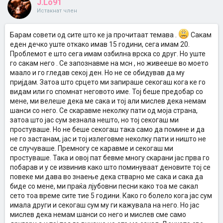
J.Lo91
Истакнат член
Барам совети од сите што ке ја прочитаат темава .
Сакам
еден дечко уште откако имав 15 години, сега имам 20.
Проблемот е што сега имам озбилна врска со друг. Но уште
го сакам него . Се запознавме на мсн , но живееше во моето
маало и го гледав секој ден. Но не се обидував да му
пријдам. Затоа што срцето ми запираше секогаш кога ке го
видам или го спомнат неговото име. Тој беше предобар со
мене, ми велеше дека ме сака и тој али мислев дека немам
шанси со него. Се скаравме неколку пати од моја страна,
затоа што јас сум зезнала нешто, но тој секогаш ми
простуваше. Но не беше секогаш така само да помине и да
не го застанам, јас и тој излеговме неколку пати и ништо не
се случуваше. Премногу се каравме и секогаш ми
простуваше. Така и овој пат бевме многу скарани јас прва го
побарав и у се извинив како што поминуваат деновите тој се
повеке ми дава во знаење дека стварно ме сака и сака да
биде со мене, ми праќа лјубовни песни како тоа ме сакал
сето тоа време сите тие 5 години. Како го болело кога јас сум
имала други и секогаш сум му ги кажувала на него. Но јас
мислев дека немам шанси со него и мислев сме само