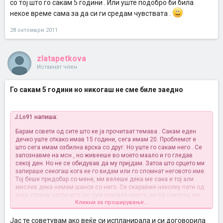
со тој што го сакам 5 години . Или уште подобро би била
некое време сама за да си ги средам чувствата .
28 октомври 2011
zlatapetkova
Истакнат член
Го сакам 5 години но никогаш не сме биле заедно
J.Lo91 напиша:
Барам совети од сите што ке ја прочитаат темава .
Сакам еден
дечко уште откако имав 15 години, сега имам 20. Проблемот е
што сега имам озбилна врска со друг. Но уште го сакам него . Се
запознавме на мсн , но живееше во моето маало и го гледав
секој ден. Но не се обидував да му пријдам. Затоа што срцето ми
запираше секогаш кога ке го видам или го спомнат неговото име.
Тој беше предобар со мене, ми велеше дека ме сака и тој али
мислев дека немам шанси со него. Се скаравме неколку пати од
моја страна, затоа што јас сум зезнала нешто, но тој секогаш ми
Кликни за проширување...
простуваше. Но не беше секогаш така само да помине и да не го
застанам, јас и тој излеговме неколку пати и ништо не се
случуваше. Премногу се каравме и секогаш ми простуваше. Така и
Јас те советувам ако веќе си испланирала и си договорила