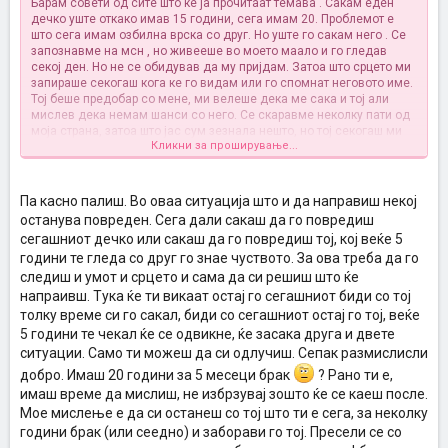
Барам совети од сите што ке ја прочитаат темава .
Сакам еден
дечко уште откако имав 15 години, сега имам 20. Проблемот е
што сега имам озбилна врска со друг. Но уште го сакам него . Се
запознавме на мсн , но живееше во моето маало и го гледав
секој ден. Но не се обидував да му пријдам. Затоа што срцето ми
запираше секогаш кога ке го видам или го спомнат неговото име.
Тој беше предобар со мене, ми велеше дека ме сака и тој али
мислев дека немам шанси со него. Се скаравме неколку пати од
моја страна, затоа што јас сум зезнала нешто, но тој секогаш ми
Кликни за проширување...
простуваше. Но не беше секогаш така само да помине и да не го
застанам, јас и тој излеговме неколку пати и ништо не се
случуваше. Премногу се каравме и секогаш ми простуваше. Така и
овој пат бевме многу скарани јас прва го побарав и у се извинив
Па касно палиш. Во оваа ситуација што и да направиш некој
како што поминуваат деновите тој се повеке ми дава во знаење
останува повреден. Сега дали сакаш да го повредиш
дека стварно ме сака и сака да биде со мене, ми праќа лјубовни
сегашниот дечко или сакаш да го повредиш тој, кој веќе 5
песни како тоа ме сакал сето тоа време сите тие 5 години. Како го
години те гледа со друг го знае чуството. За ова треба да го
болело кога јас сум имала други и секогаш сум му ги кажувала на
него. Но јас мислев дека немам шанси со него и мислев сме
следиш и умот и срцето и сама да си решиш што ќе
само другари а и тој тоа го викаше но ете ме сакал. Дечкото све
напраивш. Тука ќе ти викаат остај го сегашниот биди со тој
знае за мене и ме познава многу добро а и јас него . Се е супер
толку време си го сакал, биди со сегашниот остај го тој, веќе
он ме сака јас го сакам премногу. Но имам озбилна врска и
5 години те чекал ќе се одвикне, ќе засака друга и двете
планирав брак за 5 месеци. Но го сакам другиот по него телото ми
ситуации. Само ти можеш да си одлучиш. Сепак размислисли
се ежи и ми запира срцето !
Помогнете ми што да направам?
добро. Имаш 20 години за 5 месеци брак
? Рано ти е,
имаш време да мислиш, не избрзувај зошто ќе се каеш после.
Мое мислење е да си останеш со тој што ти е сега, за неколку
години брак (или сеедно) и заборави го тој. Пресели се со