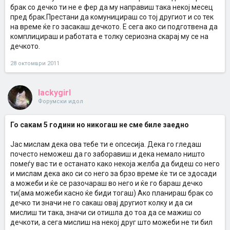
овој пат бевме многу скарани јас прва го побарав и у се извинив
брак со дечко ти не е фер да му направиш така некој месец
како што поминуваат деновите тој се повеке ми дава во знаење
пред брак.Престани да комуницираш со тој другиот и со тек
дека стварно ме сака и сака да биде со мене, ми праќа лјубовни
на време ќе го засакаш дечкото. Е сега ако си подготвена да
песни како тоа ме сакал сето тоа време сите тие 5 години. Како го
комплицираш и работата е толку сериозна скарај му се на
болело кога јас сум имала други и секогаш сум му ги кажувала на
него. Но јас мислев дека немам шанси со него и мислев сме
дечкото.
само другари а и тој тоа го викаше но ете ме сакал. Дечкото све
знае за мене и ме познава многу добро а и јас него . Се е супер
28 октомври 2011
он ме сака јас го сакам премногу. Но имам озбилна врска и
планирав брак за 5 месеци. Но го сакам другиот по него телото ми
се ежи и ми запира срцето !
Помогнете ми што да направам?
lackygirl
Форумски идол
Го сакам 5 години но никогаш не сме биле заедно
Јас мислам дека ова тебе ти е опсесија. Дека го гледаш
почесто неможеш да го заборавиш и дека немало ништо
помеѓу вас ти е останато како некоја желба да бидеш со него
и мислам дека ако си со него за брзо време ќе ти се здосади
а можеби и ќе се разочараш во него и ќе го бараш дечко
ти(ама можеби касно ќе биди тогаш) Ако планираш брак со
дечко ти значи не го сакаш овај другиот колку и да си
мислиш ти така, значи си отишла до тоа да се мажиш со
дечкоти, а сега мислиш на некој друг што можеби не ти бил