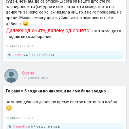
суден, незнам, да се откажиш сега за нешто што сте го
планирале и ти (сигурно и семејството) и семејството на
дечко ти за некој со кој си немала ништо и не го познаваш не
вреди. Можеш многу да загубиш така, а незнаеш што ќе
добиеш.
Далеку од очите, далеку од срцето!
кога нема да го
гледаш ќе го заборавиш.
28 октомври 2011
На
J.Lo91
му/ѝ се допаѓа ова.
Kasha
Популарен член
Го сакам 5 години но никогаш не сме биле заедно
не знаев дека во денешно време постои платонска љубов
28 октомври 2011
На
Magnolija
му/ѝ се допаѓа ова.