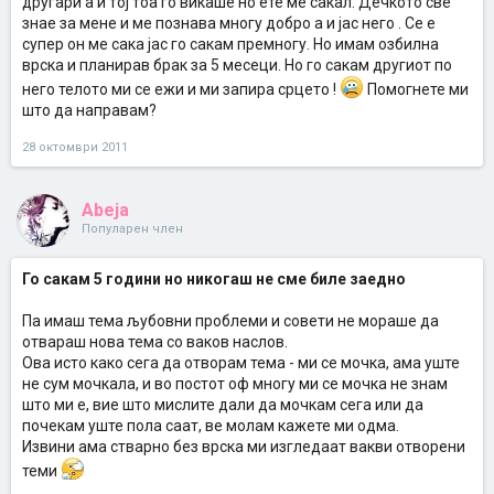
другари а и тој тоа го викаше но ете ме сакал. Дечкото све
знае за мене и ме познава многу добро а и јас него . Се е
супер он ме сака јас го сакам премногу. Но имам озбилна
врска и планирав брак за 5 месеци. Но го сакам другиот по
него телото ми се ежи и ми запира срцето !
Помогнете ми
што да направам?
28 октомври 2011
Abeja
Популарен член
Го сакам 5 години но никогаш не сме биле заедно
Па имаш тема љубовни проблеми и совети не мораше да
отвараш нова тема со ваков наслов.
Ова исто како сега да отворам тема - ми се мочка, ама уште
не сум мочкала, и во постот оф многу ми се мочка не знам
што ми е, вие што мислите дали да мочкам сега или да
почекам уште пола саат, ве молам кажете ми одма.
Извини ама стварно без врска ми изгледаат вакви отворени
теми