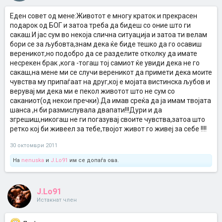
Еден совет од мене:Животот е многу краток и прекрасен
подарок од БОГ и затоа треба да бидеш со оние што ги
сакаш.И јас сум во некоја слична ситуација и затоа ти велам
бори се за љубовта,знам дека ќе биде тешко да го осавиш
вереникот,но подобро да се разделите отколку да имате
несрекен брак ,кога -тогаш тој самиот ќе увиди дека не го
сакаш,на мене ми се случи вереникот да примети дека моите
чувства му припаѓаат на друг,кој е мојата вистинска љубов и
верувај ми дека ми е пекол животот што не сум со
саканиот(од некои пречки).Да имав среќа да ја имам твојата
шанса ,н би размислувала двапати!!!Дури и да
згрешиш,никогаш не ги погазувај своите чувства,затоа што
ретко кој би живеел за тебе,твојот живот го живеј за себе !!!!
30 октомври 2011
На
nenuska
и
J.Lo91
им се допаѓа ова.
J.Lo91
Истакнат член