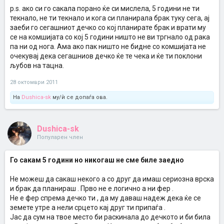
p.s. ако си го сакала порано ќе си мислела, 5 години не ти
текнало, не ти текнало и кога си планирала брак туку сега, ај
заеби го сегашниот дечко со кој планирате брак и врати му
се на комшијата со кој 5 години ништо не ви тргнало од рака
па ни од нога. Ама ако пак ништо не бидне со комшијата не
очекувај дека сегашниов дечко ќе те чека и ќе ти поклони
љубов на тацна.
28 октомври 2011
На
Dushica-sk
му/ѝ се допаѓа ова.
Dushica-sk
Популарен член
Го сакам 5 години но никогаш не сме биле заедно
Не можеш да сакаш некого а со друг да имаш сериозна врска
и брак да планираш . Прво не е логично а ни фер .
Не е фер спрема дечко ти , да му даваш надеж дека ќе се
земете утре а нели срцето кај друг ти припаѓа .
Јас да сум на твое место би раскинала до дечкото и би била