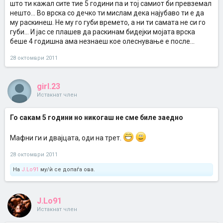
што ти кажал сите тие 5 години па и тој самиот би превземал
нешто... Во врска со дечко ти мислам дека најубаво ти е да
му раскинеш. Не му го губи времето, а ни ти самата не си го
губи... И јас се плашев да раскинам бидејки мојата врска
беше 4 годишна ама незнаеш кое олеснување е после...
28 октомври 2011
girl.23
Истакнат член
Го сакам 5 години но никогаш не сме биле заедно
Мафни ги и двајцата, оди на трет.
28 октомври 2011
На
J.Lo91
му/ѝ се допаѓа ова.
J.Lo91
Истакнат член