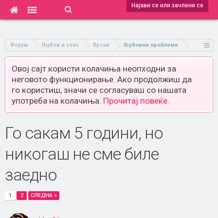
Најави се или зачлени се
Форум
Љубов и секс
Врски
Љубовни проблеми
Овој сајт користи колачиња неопходни за
неговото функционирање. Ако продолжиш да
го користиш, значи се согласуваш со нашата
употреба на колачиња.
Прочитај повеќе.
Го сакам 5 години, но
никогаш не сме биле
заедно
1
2
СЛЕДНА >