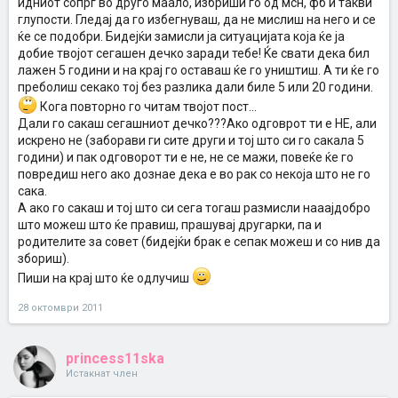
идниот сопрг во друго маало, избриши го од мсн, фб и такви
глупости. Гледај да го избегнуваш, да не мислиш на него и се
ќе се подобри. Бидејќи замисли ја ситуацијата која ќе ја
добие твојот сегашен дечко заради тебе! Ќе свати дека бил
лажен 5 години и на крај го оставаш ќе го уништиш. А ти ќе го
преболиш секако тој без разлика дали биле 5 или 20 години.
Кога повторно го читам твојот пост...
Дали го сакаш сегашниот дечко???Ако одговрот ти е НЕ, али
искрено не (заборави ги сите други и тој што си го сакала 5
години) и пак одговорот ти е не, не се мажи, повеќе ќе го
повредиш него ако дознае дека е во рак со некоја што не го
сака.
А ако го сакаш и тој што си сега тогаш размисли нааајдобро
што можеш што ќе правиш, прашувај другарки, па и
родителите за совет (бидејќи брак е сепак можеш и со нив да
збориш).
Пиши на крај што ќе одлучиш
28 октомври 2011
princess11ska
Истакнат член