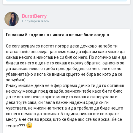
BurstBerry
Популарен член
Го сакам 5 години но никогаш не сме биле заедно
Се согласувам со постот погоре дека дечково на тебе ти
станал веќе опсесија...јас неможам да сфатам како може да
сакаш некого а никогаш не си бил со него. По логично ми е да
бидеш со него а да не го сакаш отколку обратно, односно за
да засакаш некого треба прво да бидеш со него, не е се во
убавината(но и кога ќе видиш срцето не бира во кого да се
заљубиш).
Инаку мислам дека не е фер спрема дечко ти да го оставиш
неколку месеци пред свадба, замисли тебе како би ти било
да те остави некој којшто многу го сакаш а си верувала и
дека тој те сака, си гаела лажни надежи.Среди си ги
чувствата, не мисли на типот,а и да требало да биде нешто
со него немало да поминат 5 години, викаш сте се карате
многу а не сте во врска, што ќе биде ако сте во врска...ќе се
тепате???