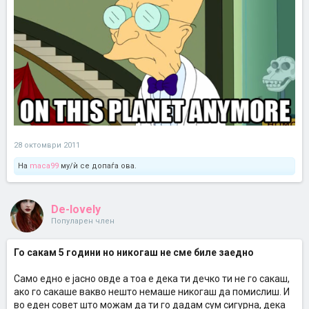
28 октомври 2011
На
maca99
му/ѝ се допаѓа ова.
De-lovely
Популарен член
Го сакам 5 години но никогаш не сме биле заедно
Само едно е јасно овде а тоа е дека ти дечко ти не го сакаш,
ако го сакаше вакво нешто немаше никогаш да помислиш. И
во еден совет што можам да ти го дадам сум сигурна, дека