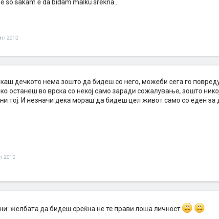
se so sakam e da bidam malku srekna..
ил 2010
акаш дечкото нема зошто да бидеш со него, можеби сега го повред
о останеш во врска со некој само заради сожалување, зошто никој
 ни тој. И незначи дека мораш да бидеш цел живот само со еден за 
л 2010
ни: желбата да бидеш среќна не те прави лоша личност