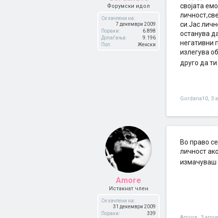
својата емо
Форумски идол
личност,све
Се зачлени на:
си.Јас личн
7 декември 2009
Пораки:
6.898
останува д
Допаѓања:
9.196
негативни п
Пол:
Женски
излегува о
друго да т
Gordana10
,
3 
Во право се
личност ако
измачуваш с
Amore
Истакнат член
Се зачлени на:
31 декември 2009
Пораки:
339
Amore
,
3 апри