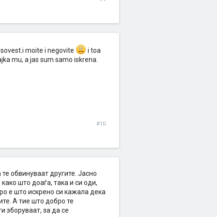
sovest.i moite i negovite
i toa
ajka mu, a jas sum samo iskrena.
#10
 те обвинуваат другите. Јасно
како што доаѓа, така и си оди,
бро е што искрено си кажала дека
те. А тие што добро те
и зборуваат, за да се