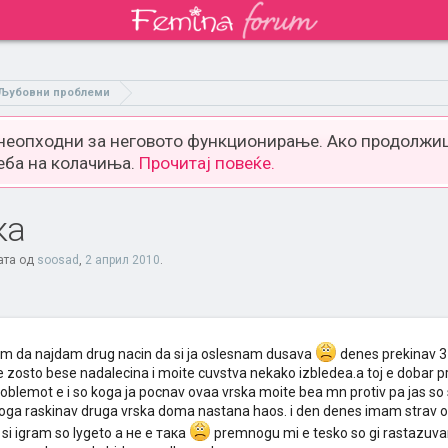
Љубовни проблеми
 неопходни за неговото функционирање. Ако продолжиш
еба на колачиња.
Прочитај повеќе.
ка
ата од
soosad
,
2 април 2010
.
da najdam drug nacin da si ja oslesnam dusava
denes prekinav 3 g
 zosto bese nadalecina i moite cuvstva nekako izbledea.a toj e dobar p
problemot e i so koga ja pocnav ovaa vrska moite bea mn protiv pa jas so si
oga raskinav druga vrska doma nastana haos. i den denes imam strav o
 si igram so lуgeto а не е така
premnogu mi e tesko so gi rastazuva