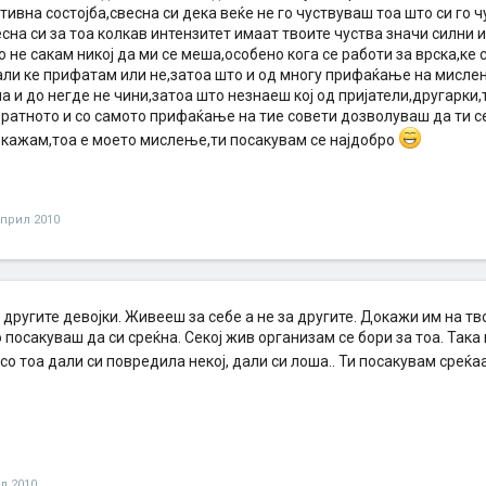
тивна состојба,свесна си дека веќе не го чуствуваш тоа што си го 
сна си за тоа колкав интензитет имаат твоите чуства значи силни и
о не сакам никој да ми се меша,особено кога се работи за врска,ке
али ке прифатам или не,затоа што и од многу прифаќање на мисле
а и до негде не чини,затоа што незнаеш кој од пријатели,другарки
братното и со самото прифаќање на тие совети дозволуваш да ти с
и кажам,тоа е моето мислење,ти посакувам се најдобро
април 2010
 другите девојки. Живееш за себе а не за другите. Докажи им на т
 посакуваш да си среќна. Секој жив организам се бори за тоа. Така 
о тоа дали си повредила некој, дали си лоша.. Ти посакувам среќа
л 2010