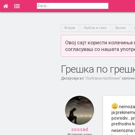
Форум
Љубов и секс
Врски
Овој сајт користи колачиња
согласуваш со нашата употр
Грешка по греш
Дискусија во '
Љубовни проблеми
' започн
nemozam 
ja prekineme
povrediv... 
prethodno k
soosad
neseriozna i
Истакнат член