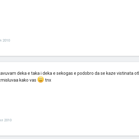
л 2010
avuvam deka e taka i deka e sekogas e podobro da se kaze vistinata ot
zmisluvaa kako vas
tnx
ил 2010