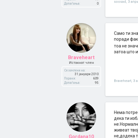
soosad
,
3 апр
Допаѓања:
0
Само ти зна
поради факт
тоа не знач
затоа што и
Braveheart
Истакнат член
Се зачлени на:
31 јануари 2010
Пораки:
609
Braveheart
,
3 
Допаѓања:
95
Нема потре
дека ти изб
не.Нормално
живеат тво
не,додека т
Gordana10