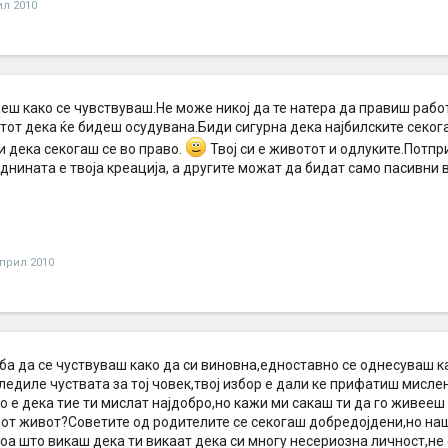
ил 2010
еш како се чувствуваш.Не може никој да те натера да правиш работ
от дека ќе бидеш осудувана.Биди сигурна дека најбилските секога
и дека секогаш се во право.
Твој си е животот и одлуките.Потпр
днината е твоја креација, а другите можат да бидат само пасивни в
април 2010
ба да се чуствуваш како да си виновна,едноставно се однесуваш 
ледиле чуствата за тој човек,твој избор е дали ке прифатиш мисл
 е дека тие ти мислат најдобро,но кажи ми сакаш ти да го живееш 
јот живот?Советите од родителите се секогаш добредојдени,но наш
оа што викаш дека ти викаат дека си многу несериозна личност,не 