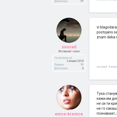
Допаѓања:
77
vi blagodara
postojano se
znam deka n
soosad
Истакнат член
Се зачлени на:
2 април 2010
Пораки:
11
soosad
,
4 апр
Допаѓања:
0
Тука станув
кажи им дек
не си ти кр
не го сакаш
познаваат, 
emce-kremce