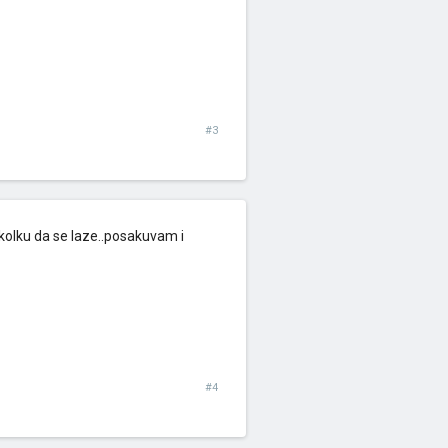
#3
kolku da se laze..posakuvam i
#4