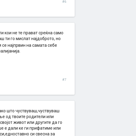
#6
и кои не те прават среќна само
ш ти го мислат најдоброто, но
и се најпрвин на самата себе
алијанија.
#7
како што чуствуваш,чуствуваш
ење од твоите родители или
својот живот или другите да го
е е дали ке ги прифатиме или
си,едноставно си свесна за