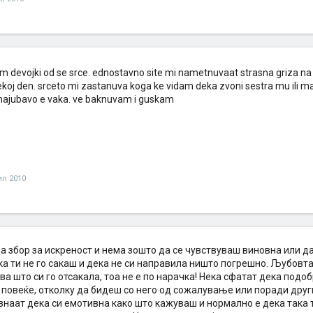
m devojki od se srce. ednostavno site mi nametnuvaat strasna griza na 
koj den. srceto mi zastanuva koga ke vidam deka zvoni sestra mu ili m
ajubavo e vaka. ve baknuvam i guskam
ил 2010
а збор за искреност и нема зошто да се чувствуваш виновна или да
а ти не го сакаш и дека не си направила ништо погрешно. Љубовта 
ива што си го отсакала, тоа не е по нарачка! Нека сфатат дека подо
 повеќе, отколку да бидеш со него од сожалување или поради други
знаат дека си емотивна како што кажуваш и нормално е дека така т