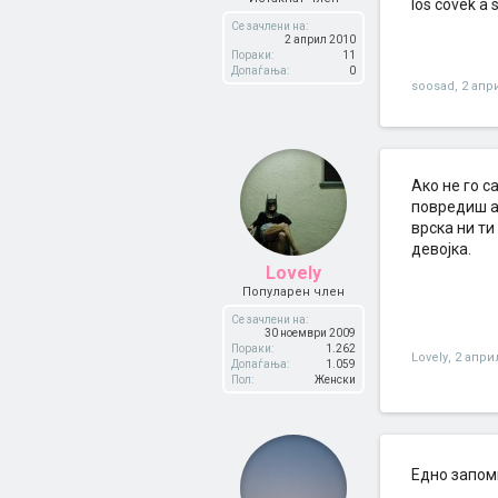
los covek a 
Се зачлени на:
2 април 2010
Пораки:
11
Допаѓања:
0
soosad
,
2 апр
Ако не го с
повредиш ак
врска ни ти
девојка.
Lovely
Популарен член
Се зачлени на:
30 ноември 2009
Пораки:
1.262
Lovely
,
2 апри
Допаѓања:
1.059
Пол:
Женски
Едно запом