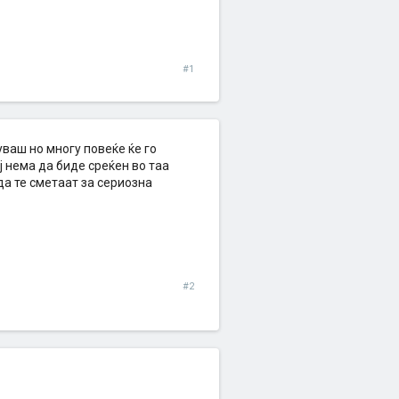
#1
уваш но многу повеќе ќе го
 нема да биде среќен во таа
да те сметаат за сериозна
#2