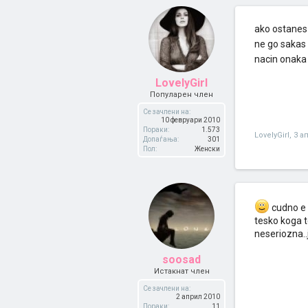
ako ostanes 
ne go sakas 
nacin onaka 
LovelyGirl
Популарен член
Се зачлени на:
10 февруари 2010
Пораки:
1.573
LovelyGirl
,
3 а
Допаѓања:
301
Пол:
Женски
cudno e 
tesko koga t
neseriozna..
soosad
Истакнат член
Се зачлени на:
2 април 2010
Пораки:
11