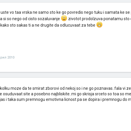
uste vo taa vrska ne samo sto ke go povredis nego tuku i samata ke se 
a si so nego od cisto sozaluvanje
zivotot prodolzuva ponatamu sto e 
kako sto sakas ti a ne drugite da odlucuvaat za tebe
прил 2010
kolku moze da te smirat zborovi od nekoj so i ne go poznavas..fala vi ze
e osuduvaat site a posebno najbliskite..mi go skrisja srceto so toa so 
jas i taka sum premnogu emotivna licnost pa se dopira i premnogu do me