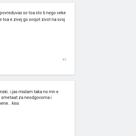
povreduvas so toa sto ti nego veke
toa e zivej go svojot zivot na svoj
#5
nski.. i jas mislam taka no mn e
me smetaat za neodgovorna i
ne... kiss