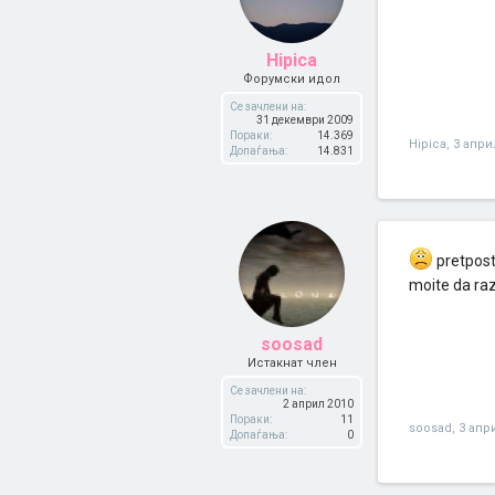
Hipica
Форумски идол
Се зачлени на:
31 декември 2009
Пораки:
14.369
Hipica
,
3 апри
Допаѓања:
14.831
pretpost
moite da ra
soosad
Истакнат член
Се зачлени на:
2 април 2010
Пораки:
11
soosad
,
3 апр
Допаѓања:
0