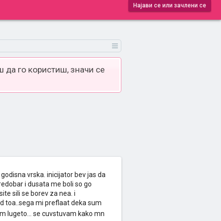
Најави се или зачлени се
 да го користиш, значи се
odisna vrska. inicijator bev jas da
redobar i dusata me boli so go
te sili se borev za nea. i
d toa..sega mi preflaat deka sum
m lugeto... se cuvstuvam kako mn