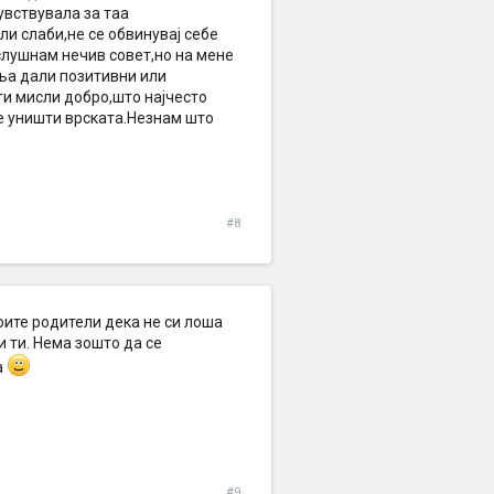
чувствувала за таа
ли слаби,не се обвинувај себе
 слушнам нечив совет,но на мене
ња дали позитивни или
,ти мисли добро,што најчесто
е уништи врската.Незнам што
#8
воите родители дека не си лоша
и ти. Нема зошто да се
а
#9