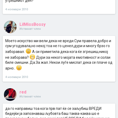
утрешниот ден?
4 ноември 2010
LilMissBossy
Истакнат член
Моето искуство ми вели дека не вреди.Сум правела добро и
сум угодувала,но некој тоа не го ценел,дури и многу брзо го
заборавал.
А си приметила дека кога ќе згрешиш,никој
не заборава?
Дури за некого мојата емотивност и солзи
биле смешни..Да.За жал..Некои луѓе мислат дека се плаче од
арно..
4 ноември 2010
red
Истакнат член
да го направиш тоа кога прв пат ќе се заљубиш ВРЕДИ
бидејќи ја запознаваш љубовта баш таква-каква шо е