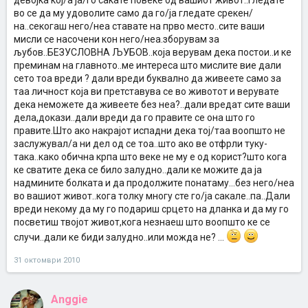
девојка кој/а ја/го сакате повеке од вашиот живот..гледате
во се да му удоволите само да го/ја гледате срекен/
на..секогаш него/неа ставате на прво место..сите ваши
мисли се насочени кон него/неа.зборувам за
љубов..БЕЗУСЛОВНА ЉУБОВ..која верувам дека постои..и ке
преминам на главното..ме интереса што мислите вие дали
сето тоа вреди ? дали вреди буквално да живеете само за
таа личност која ви претставува се во животот и верувате
дека неможете да живеете без неа?..дали вредат сите ваши
дела,докази..дали вреди да го правите се она што го
правите.Што ако накрајот испадни дека тој/таа воопшто не
заслужувал/а ни дел од се тоа..што ако ве отфрли туку-
така..како обична крпа што веке не му е од корист?што кога
ке сватите дека се било залудно..дали ке можите да ја
надмините болката и да продолжите понатаму...без него/неа
во вашиот живот..кога толку многу сте го/ја сакале..па..Дали
вреди некому да му го подариш срцето на дланка и да му го
посветиш твојот живот,кога незнаеш што воопшто ке се
случи..дали ке биди залудно..или можда не? ...
31 октомври 2010
Anggie