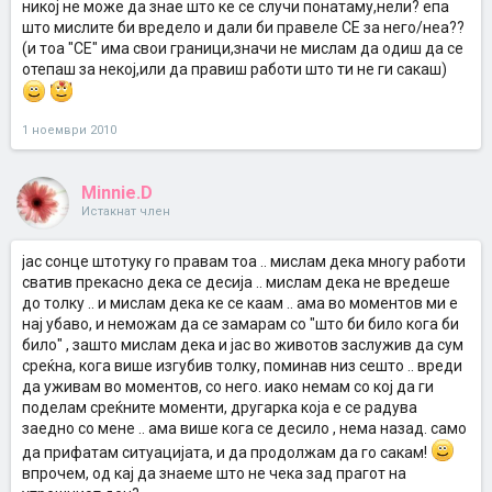
никој не може да знае што ке се случи понатаму,нели? епа
што мислите би вредело и дали би правеле СЕ за него/неа??
(и тоа "СЕ" има свои граници,значи не мислам да одиш да се
отепаш за некој,или да правиш работи што ти не ги сакаш)
1 ноември 2010
Minnie.D
Истакнат член
јас сонце штотуку го правам тоа .. мислам дека многу работи
сватив прекасно дека се десија .. мислам дека не вредеше
до толку .. и мислам дека ке се каам .. ама во моментов ми е
нај убаво, и неможам да се замарам со "што би било кога би
било" , зашто мислам дека и јас во животов заслужив да сум
среќна, кога више изгубив толку, поминав низ сешто .. вреди
да уживам во моментов, со него. иако немам со кој да ги
поделам среќните моменти, другарка која е се радува
заедно со мене .. ама више кога се десило , нема назад. само
да прифатам ситуацијата, и да продолжам да го сакам!
впрочем, од кај да знаеме што не чека зад прагот на