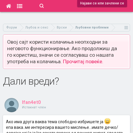
Најави се или зачлени се
Форум
Љубов и секс
Врски
Љубовни проблеми
Овој сајт користи колачиња неопходни за
неговото функционирање. Ако продолжиш да
го користиш, значи се согласуваш со нашата
употреба на колачиња.
Прочитај повеќе.
Дали вреди?
Ifan4et0
Истакнат член
Ако има друга ваква тема слободно избришете ја
епа вака..ме интересира вашето мислење...имате дечко/