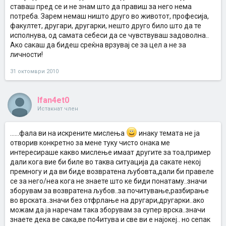
ставаш пред се и не знам што да правиш за него нема
потреба. Зарем немаш ништо друго во животот, професија,
факултет, другари, другарки, нешто друго било што да те
исполнува, од самата себеси да се чувствуваш задоволна..
Ако сакаш да бидеш среќна врзувај се за цел а не за
личности!
31 октомври 2010
Ifan4et0
Истакнат член
......фала ви на искрените мислења
инаку темата не ја
отворив конкретно за мене туку чисто онака ме
интересираше какво мислење имаат другите за тоа,пример
дали кога вие би биле во таква ситуација да сакате некој
премногу и да ви биде возвратена љубовта,дали би правеле
се за него/неа кога не знаете што ке биди понатаму..значи
зборувам за возвратена љубов..за почитување,разбирање
во врската..значи без отфрлање на другари,другарки..ако
можам да ја наречам така зборувам за супер врска..значи
знаете дека ве сака,ве по4итува и све ви е најокеј.. но сепак