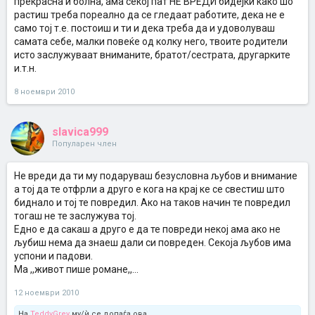
прекрасна и болна, ама секој пат НЕ ВРЕДИ бидејќи како шо
растиш треба пореално да се гледаат работите, дека не е
само тој т.е. постоиш и ти и дека треба да и удоволуваш
самата себе, малки повеќе од колку него, твоите родители
исто заслужуваат вниманите, братот/сестрата, другарките
и.т.н.
8 ноември 2010
slavica999
Популарен член
Не вреди да ти му подаруваш безусловна љубов и внимание
а тој да те отфрли а друго е кога на крај ке се свестиш што
биднало и тој те повредил. Ако на таков начин те повредил
тогаш не те заслужува тој.
Едно е да сакаш а друго е да те повреди некој ама ако не
љубиш нема да знаеш дали си повреден. Секоја љубов има
успони и падови.
Ма ,,живот пише романе,,...
12 ноември 2010
На
TeddyGrey
му/ѝ се допаѓа ова.