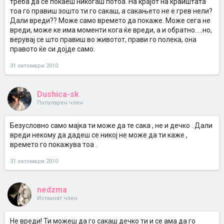
треба да се покаеш никогаш потоа. На крајот на краиштата
тоа го правиш зошто ти го сакаш, а сакањето не е грев нели?
Дали вреди?? Може само времето да покаже. Може сега не
вреди, може ке има моменти кога ќе вреди, а и обратно.....но,
верувај се што правиш во животот, прави го полека, она
правото ќе си дојде само.
31 октомври 2010
Dushica-sk
Популарен член
Безусловно само мајка ти може да те сака , не и дечко . Дали
вреди некому да дадеш се никој не може да ти каже ,
времето го покажува тоа .
31 октомври 2010
nedzma
Истакнат член
Не вреди! Ти можеш да го сакаш дечко ти и се ама да го