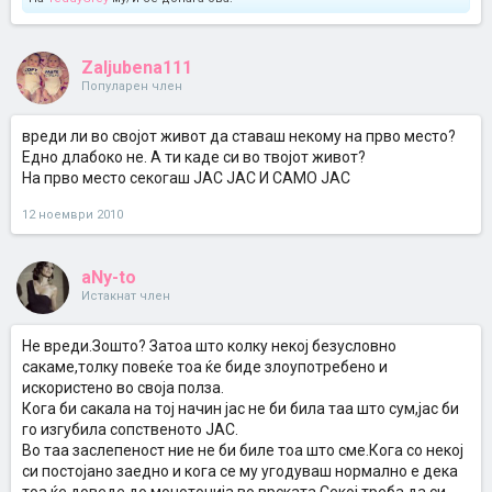
Zaljubena111
Популарен член
вреди ли во својот живот да ставаш некому на прво место?
Едно длабоко не. А ти каде си во твојот живот?
На прво место секогаш ЈАС ЈАС И САМО ЈАС
12 ноември 2010
aNy-to
Истакнат член
Не вреди.Зошто? Затоа што колку некој безусловно
сакаме,толку повеќе тоа ќе биде злоупотребено и
искористено во своја полза.
Кога би сакала на тој начин јас не би била таа што сум,јас би
го изгубила сопственото ЈАС.
Во таа заслепеност ние не би биле тоа што сме.Кога со некој
си постојано заедно и кога се му угодуваш нормално е дека