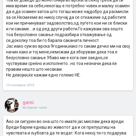
тоа ќе доведе до монотонија во врската.Секој треба да си
има време за себе,некогаш е потребно човек и малку осамен
да е,да осамен затоа што тогаш може најдобро да расмисли
за се.Несмееме во никој случај да се откажеме од работите
кои ни причинуваат задоволство,од луѓето кои ни се блиски
и ги сакаме....и од ред други работи.Го кажувам ова зошто
тоа безусловно сакање подразбира откажување од
се,доколку тоа би го барала саканата личност.
Јас иако сум во врска 9години,иако го сакам дечко ми на свој
начин како и тој мене,неможам да зборувам дека тоа е
безусловно сакање.Убаво ми е кога сме заедно,се
чуствувам среќно и исполнето...но тоа незначи дека ќе
правам нешто што несакам.
Не девојки,ќе кажам едно големо НЕ.
13 ноември 2010
gami
Истакнат член
Ако си сигурен во она што го имате јас мислам дека вреди.
Вреди барем еднаш во животот да и се препуштиш на
чувствата и љубовта да те водат. Кога некој ти го подарува