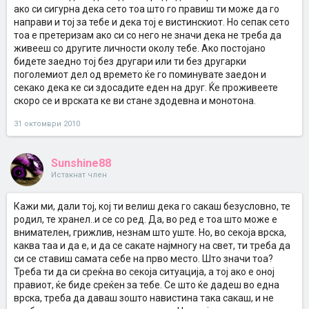
ако си сигурна дека сето тоа што го правиш ти може да го
направи и тој за тебе и дека тој е вистинскиот. Но сепак сето
тоа е претеризам ако си со него не значи дека не треба да
живееш со другите личности околу тебе. Ако постојано
бидете заедно тој без другари или ти без другарки
поголемиот дел од времето ќе го поминувате заедон и
секако дека ке си здосадите еден на друг. Ќе проживеете
скоро се и врската ке ви стане здодевна и монотона.
31 октомври 2010
Sunshine88
Истакнат член
Кажи ми, дали тој, кој ти велиш дека го сакаш безусловно, те
родил, те хранел..и се со ред. Да, во ред е тоа што може е
внимателен, грижлив, незнам што уште. Но, во секоја врска,
каква таа и да е, и да се сакате најмногу на свет, ти треба да
си се ставиш самата себе на прво место. Што значи тоа?
Треба ти да си среќна во секоја ситуација, а тој ако е оној
правиот, ќе биде среќен за тебе. Се што ќе дадеш во една
врска, треба да даваш зошто навистина така сакаш, и не