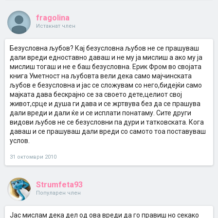
fragolina
Истакнат член
Безусловна љубов? Кај безусловна љубов не се прашуваш
дали вреди едноставно даваш и не му ја мислиш а ако му ја
мислиш тогаш и не е баш безусловна. Ерик Фром во својата
книга Уметност на љубовта вели дека само мајчинската
љубов е безусловна и јас се сложувам со него,бидејќи само
мајката дава бескрајно се за своето дете,целиот свој
живот,срце и душа ги дава и се жртвува без да се прашува
дали вреди и дали ќе и се исплати понатаму. Сите други
видови љубов не се безусловни па дури и татковската. Кога
даваш и се прашуваш дали вреди со самото тоа поставуваш
услов.
31 октомври 2010
Strumfeta93
Популарен член
Јас мислам дека дел од ова вреди да го правиш но секако