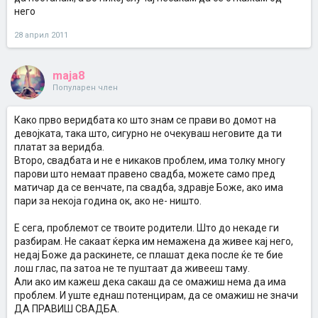
него
28 април 2011
maja8
Популарен член
Како прво веридбата ко што знам се прави во домот на
девојката, така што, сигурно не очекуваш неговите да ти
платат за веридба.
Второ, свадбата и не е никаков проблем, има толку многу
парови што немаат правено свадба, можете само пред
матичар да се венчате, па свадба, здравје Боже, ако има
пари за некоја година ок, ако не- ништо.
Е сега, проблемот се твоите родители. Што до некаде ги
разбирам. Не сакаат ќерка им немажена да живее кај него,
недај Боже да раскинете, се плашат дека после ќе те бие
лош глас, па затоа не те пуштаат да живееш таму.
Али ако им кажеш дека сакаш да се омажиш нема да има
проблем. И уште еднаш потенцирам, да се омажиш не значи
ДА ПРАВИШ СВАДБА.