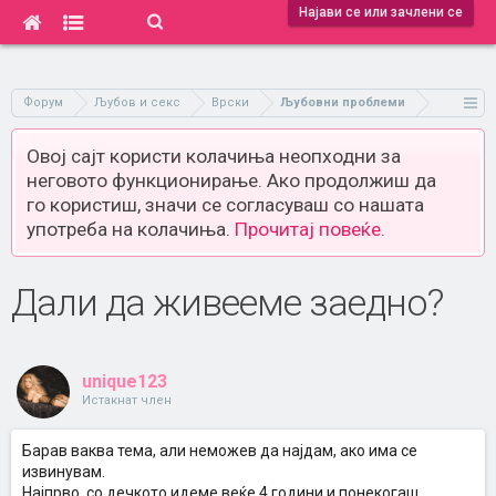
Најави се или зачлени се
Форум
Љубов и секс
Врски
Љубовни проблеми
Овој сајт користи колачиња неопходни за
неговото функционирање. Ако продолжиш да
го користиш, значи се согласуваш со нашата
употреба на колачиња.
Прочитај повеќе.
Дали да живееме заедно?
unique123
Истакнат член
Барав ваква тема, али неможев да најдам, ако има се
извинувам.
Најпрво, со дечкото идеме веќе 4 години и понекогаш