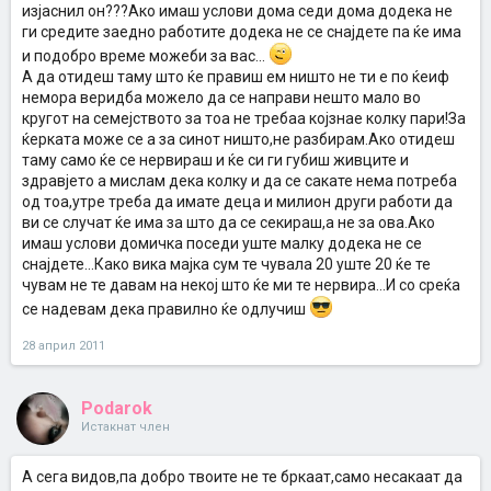
изјаснил он???Ако имаш услови дома седи дома додека не
ги средите заедно работите додека не се снајдете па ќе има
и подобро време можеби за вас...
А да отидеш таму што ќе правиш ем ништо не ти е по ќеиф
немора веридба можело да се направи нешто мало во
кругот на семејството за тоа не требаа којзнае колку пари!За
ќерката може се а за синот ништо,не разбирам.Ако отидеш
таму само ќе се нервираш и ќе си ги губиш живците и
здравјето а мислам дека колку и да се сакате нема потреба
од тоа,утре треба да имате деца и милион други работи да
ви се случат ќе има за што да се секираш,а не за ова.Ако
имаш услови домичка поседи уште малку додека не се
снајдете...Како вика мајка сум те чувала 20 уште 20 ќе те
чувам не те давам на некој што ќе ми те нервира...И со среќа
се надевам дека правилно ќе одлучиш
28 април 2011
Podarok
Истакнат член
А сега видов,па добро твоите не те бркаат,само несакаат да