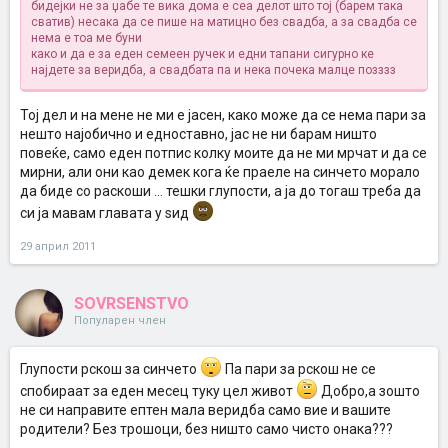
бидејки не за џабе те вика дома е сеа делот што тој (барем така
сватив) несака да се пише на матицно без свадба, а за свадба се
нема е тоа ме буни
како и да е за еден семеен ручек и едни тапани сигурно ке
најдете за веридба, а свадбата па и нека почека малце позззз
Тој дел и на мене не ми е јасен, како може да се нема пари за
нешто најобично и едноставно, јас не ни барам ништо
повеќе, само еден потпис колку моите да не ми мрчат и да се
мирни, али они као демек кога ќе праеле на синчето морало
да биде со раскоши ... тешки глупости, а ја до тогаш треба да
си ја мавам главата у ѕид
29 април 2011
SOVRSENSTVO
Популарен член
Глупости рскош за синчето
Па пари за рскош не се
спобираат за еден месец туку цел живот
Добро,а зошто
не си направите ептен мала веридба само вие и вашите
родители? Без трошоци, без ништо само чисто онака???