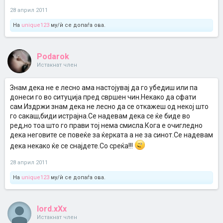
28 април 2011
На
unique123
му/ѝ се допаѓа ова.
Podarok
Истакнат член
Знам дека не е лесно ама настојувај да го убедиш или па
донеси го во ситуција пред свршен чин.Некако да сфати
сам.Издржи знам дека не лесно да се откажеш од некој што
го сакаш,биди истрајна.Се надевам дека се ќе биде во
ред,но тоа што го прави тој нема смисла.Кога е очигледно
дека неговите се повеќе за ќерката а не за синот.Се надевам
дека некако ќе се снајдете.Со среќа!!!
28 април 2011
На
unique123
му/ѝ се допаѓа ова.
lord.xXx
Истакнат член