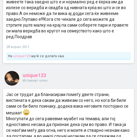
живеете така заедно што е и нормално ред е ќерка им да
излезе со веридба и свадба од нивната куќа во што и се во
право.А он неможе да ти вика ај дојди сега ќе живееме
заедно.Глупаво е!!!Кога сте чекале до сега можете да
стрпите уште малку на крај па сами соберете пари и правете
си мала веридба во кругот на семејството како што е
ред.Поздрав
28 април 2011
На
unique123
му/ѝ се допаѓа ова.
unique123
Истакнат член
Јас се трудат да бланасирам помеѓу двете страни,
вистината е дека сакам да живеам со него, но кога би биле
сами се би било поинаку, додека вака неговите постојано се
мешаат
Многупати до сега равевме муабет на темава, али тој
едноставно несака да признае дека сум во право. И така ја
се наоѓам меѓу два огна, него и моите и стварно незнам како
да постапам, а во никој случај несакам да се откажам од