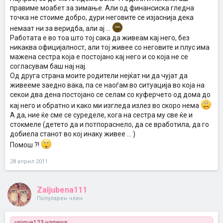
правиме моабет за зимање. Али од финансиска гледна
точка не стоиме добро, дури неговите се изјаснија дека
немаат ни за веридба, али ај ...
Работата е во тоа што тој сака да живеам кај него, без
никаква официјалност, али тој живее со неговите и плус има
мажена сестра која е постојано кај него и со која не се
согласувам баш нај нај.
Од друга страна моите родители нејќат ни да чујат да
живееме заедно вака, па се наоѓам во ситуација во која на
секои два дена постојано се селам со куферчето од дома до
кај него и обратно и како ми изгледа излез во скоро нема
А да, ние ќе сме се суределе, кога на сестра му све ќе и
стокмеле (детето да и потпораснело, да се вработила, да го
добиела станот во кој инаку живее ... )
Помош ?!
28 април 2011
Zaljubena111
Популарен член
unique123 напиша: