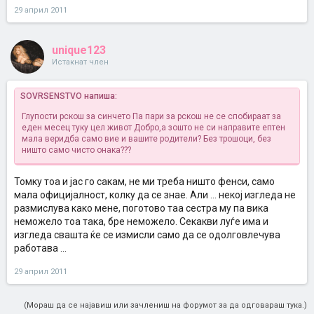
29 април 2011
unique123
Истакнат член
SOVRSENSTVO напиша:
Глупости рскош за синчето
Па пари за рскош не се спобираат за
еден месец туку цел живот
Добро,а зошто не си направите ептен
мала веридба само вие и вашите родители? Без трошоци, без
ништо само чисто онака???
Томку тоа и јас го сакам, не ми треба ништо фенси, само
мала официјалност, колку да се знае. Али ... некој изгледа не
размислува како мене, поготово таа сестра му па вика
неможело тоа така, бре неможело. Секакви луѓе има и
изгледа свашта ќе се измисли само да се одолговлечува
работава ...
29 април 2011
(Мораш да се најавиш или зачлениш на форумот за да одговараш тука.)