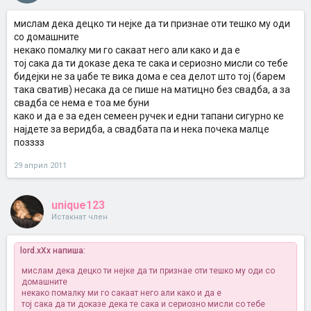
мислам дека децко ти нејке да ти признае оти тешко му оди
со домашните
некако помалку ми го сакаат него али како и да е
тој сака да ти доказе дека те сака и сериозно мисли со тебе
бидејки не за џабе те вика дома е сеа делот што тој (барем
така сватив) несака да се пише на матицно без свадба, а за
свадба се нема е тоа ме буни
како и да е за еден семеен ручек и едни тапани сигурно ке
најдете за веридба, а свадбата па и нека почека малце
позззз
29 април 2011
unique123
Истакнат член
lord.xXx напиша:
мислам дека децко ти нејке да ти признае оти тешко му оди со
домашните
некако помалку ми го сакаат него али како и да е
тој сака да ти доказе дека те сака и сериозно мисли со тебе