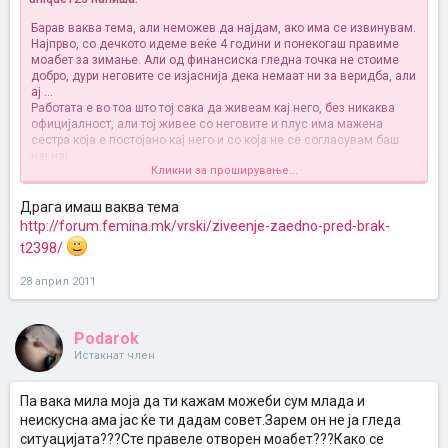
Барав ваква тема, али неможев да најдам, ако има се извинувам.
Најпрво, со дечкото идеме веќе 4 години и понекогаш правиме
моабет за зимање. Али од финансиска гледна точка не стоиме
добро, дури неговите се изјаснија дека немаат ни за веридба, али
ај ...
Работата е во тоа што тој сака да живеам кај него, без никаква
официјалност, али тој живее со неговите и плус има мажена
сестра која е постојано кај него и со која не се согласувам баш
нај нај.
Кликни за проширување...
Од друга страна моите родители нејќат ни да чујат да живееме
заедно вака, па се наоѓам во ситуација во која на секои два дена
постојано се селам со куферчето од дома до кај него и обратно и
Драга имаш ваква тема
како ми изгледа излез во скоро нема
http://forum.femina.mk/vrski/ziveenje-zaedno-pred-brak-
А да, ние ќе сме се суределе, кога на сестра му све ќе и стокмеле
t2398/
(детето да и потпораснело, да се вработила, да го добиела станот
во кој инаку живее ... )
28 април 2011
Помош ?!
Podarok
Истакнат член
Па вака мила моја да ти кажам можеби сум млада и
неискусна ама јас ќе ти дадам совет.Зарем он не ја гледа
ситуацијата???Сте правеле отворен моабет???Како се