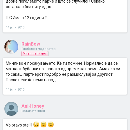
добие поголемото парче и што се случило!? Секако,
останало без ниту едно.
П.С Имаш 12 години ?
14 јули 2010
RainBow
Глобален модератор
Член на тимот
Минливо е посакувањето. Ќе ти помине. Нормално е да се
моткаат бубачки по главата од време на време. Ама ако си
го сакаш партнерот подобро не размислувај за другиот.
После веќе ќе нема назад.
14 јули 2010
Ani-Honey
Истакнат член
Vo pravo ste !!!