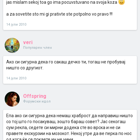
jas mislam sekoj toa go ima pocuvstuvano na svoja koza
a za sovetite sto mi gi prativte ste potpolno vo pravo !!!
14 јули 2010
veri
Популарен член
Ако си сигурна дека го сакаш дечко ти, тогаш не пробувај
ништо со другиот.
14 јули 2010
Offspring
Форумски идол
Епа ако си сигурна дека немаш храброст да направиш ништо
со тој што го посакуваш, зошто бараш совет? Јас секогаш
сум рекла, седете си мирни додека сте во врска и не си
правете екскурзии на мозокот. Некој утре да ве перка по нос
од кога ќе се покаете ич не чини.