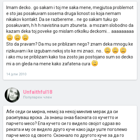
Imam decko.. go sakam i toj me saka mene, megjutoa problemot
e sto jas posakuvam sosema druga licnost so koja nemam
nikakov kontakt. Da se razbereme... ne go sakam tuku go
posakuvam, h h h navistina sum zbuneta.. a mozam slobodno da
kazam deka toj poveke go mislam otkolku deckomi.... aaaaaaaaa
Sto da pravam? Da mu se priblizam nego? znam deka mnogu ke
rizikuvam i ke izgubam nekoj sto ke mi znaci.. no..
i ako mu se priblizam kako toa zosto jas postojano sum so decko
mi a on gleda na mene kako zafatena cura
14 јули 2010
Unfaithful18
Популарен член
Абе седи си мирна, немој за некој минлив мерак да си
расипуваш врска. Ја знаеш онаа басната со кучетто и
парчето месо? Епа кучето си го видело својот одраз во
реката и му се видело друго куче како јаде уште поголемо
парче месо од своето. Скокнало по другото куче за да го