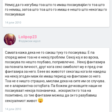
Немој да го изгубиш тоа што го имаш посакувајќи го тоа што
го немаш, затоа што тоа што го имаш е нешто што некогаш го
посакуваше
14 јули 2010
Lolipop23
Форумски идол
Самата кажа дека не го сакаш туку го посакуваш. Е па
според мене тоа не е некој проблем. Секој кој е во врска,
посакува по нешто поубаво, попривлечно... Некој фантазира
за позната личност, друг кога секс симболот му е пред очи
фантазира за него. Ееее во животот секогаш кога ќе наидеш
на некој згоден маж ќе имаш период на фантазии со него.
Тоа не е ништо страшно, мислам дека на сите им се случува..
не е алармантна сотојбата. Па божем дечковците наши не
посакуваат некоја познаничка... искористи го тоа на
позитивно, со тие фантазии можеш да си го разубавиш
сексуалниот живот
14 јули 2010