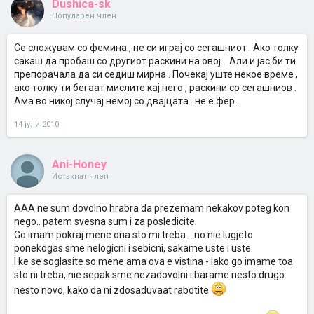
Dushica-sk
Популарен член
Се сложувам со фемина , не си играј со сегашниот . Ако толку
сакаш да пробаш со другиот раскини на овој .. Али и јас би ти
препорачала да си седиш мирна . Почекај уште некое време ,
ако толку ти бегаат мислите кај него , раскини со сегашниов .
Ама во никој случај немој со двајцата.. не е фер ..
14 јули 2010
Ani-Honey
Истакнат член
AAA ne sum dovolno hrabra da prezemam nekakov poteg kon
nego.. patem svesna sum i za posledicite.
Go imam pokraj mene ona sto mi treba... no nie lugjeto
ponekogas sme nelogicni i sebicni, sakame uste i uste.
I ke se soglasite so mene ama ova e vistina - iako go imame toa
sto ni treba, nie sepak sme nezadovolni i barame nesto drugo
nesto novo, kako da ni zdosaduvaat rabotite