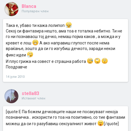
Blanca
Популарен член
Така е, убаво ти кажа лолипоп
Секој си фантазира нешто, ама тоа е тоталка небитно. Ти не
го ни познавасш тој дечко, немаш појма каков , а можда и у
кревет е лош
А ако направиш глупост после нема
враќање, зошто да си го изгубиш дечкото, заради некои
фикс идеи
И плус грижа на совест е страшна работа
Поздравче
14 јули 2010
stella83
Истакнат член
[quote Е Па божем дечковците наши не посакуваат некоја
познаничка... искористи го тоа на позитивно, со тие фантазии
можеш да си го разубавиш сексуалниот живот
[/quote]