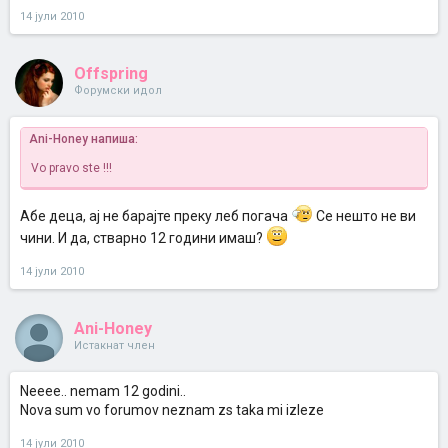
14 јули 2010
Offspring
Форумски идол
Ani-Honey напиша:
Vo pravo ste !!!
Абе деца, ај не барајте преку леб погача
Се нешто не ви
чини. И да, стварно 12 години имаш?
14 јули 2010
Ani-Honey
Истакнат член
Neeee.. nemam 12 godini..
Nova sum vo forumov neznam zs taka mi izleze
14 јули 2010