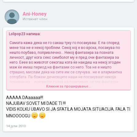
Ani-Honey
Истакнат член
Lolipop23 напиша:
Самата кажа дека не го сакаш туку го посакуваш. Е па според
мене тоа не е некој проблем. Секој кој е во врска, посакува по
нешто поубаво, попривлечно... Некој фантазира за позната
личност, друг кога секс симболот му е пред очи фантазира за
него. Ееее во животот секогаш кога ќе наидеш на некој згоден
маж ќе имаш период на фантазии со него. Тоа не е ништо
страшно, мислам дека на сите им се случува.. не е алармантна
сотојбата. Па божем дечковците наши не посакуваат некоја
познаничка... искористи го тоа на позитивно, со тие фантазии
Кликни за проширување...
можеш да си го разубавиш сексуалниот живот
AAAAA DAaaaaa!!!
NAJUBAV SOVET MI DADE TI !!!
VIDIS KOLKU UBAVO SI JA SFATILA MOJATA SITUACIJA. FALA TI
MNOOOOGU
14 јули 2010