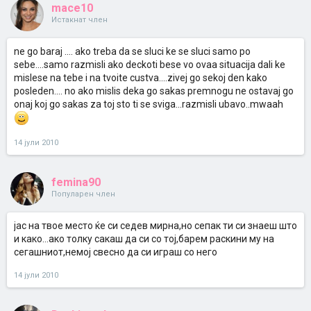
mace10
Истакнат член
ne go baraj .... ako treba da se sluci ke se sluci samo po
sebe....samo razmisli ako deckoti bese vo ovaa situacija dali ke
mislese na tebe i na tvoite custva....zivej go sekoj den kako
posleden.... no ako mislis deka go sakas premnogu ne ostavaj go
onaj koj go sakas za toj sto ti se sviga...razmisli ubavo..mwaah
14 јули 2010
femina90
Популарен член
јас на твое место ќе си седев мирна,но сепак ти си знаеш што
и како...ако толку сакаш да си со тој,барем раскини му на
сегашниот,немој свесно да си играш со него
14 јули 2010