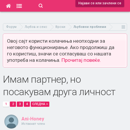
Најави се или зачлени се
Форум
Љубов и секс
Врски
Љубовни проблеми
Овој сајт користи колачиња неопходни за
неговото функционирање. Ако продолжиш да
го користиш, значи се согласуваш со нашата
употреба на колачиња.
Прочитај повеќе.
Имам партнер, но
посакувам друга личност
1
2
3
4
СЛЕДНА >
Ani-Honey
Истакнат член