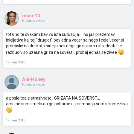
mace10
Истакнат член
totalno te svakam bev vo ista sutuacija.... no jas prezemav
inicijativa kaj toj "drugiot" bev edna vecer so nego i cela vecer si
premisliv na deckoto bidejki neli nego go sakam i utredenta se
razbudiv so uzasna griza na sovest... probaj ednas se zivee
14 јули 2010
Ani-Honey
Истакнат член
e posle toa e strashnoto.. GRIZATA NA SOVERST...
ama ne sum smela da go pobaram... premnogu sum stramezliva
14 јули 2010