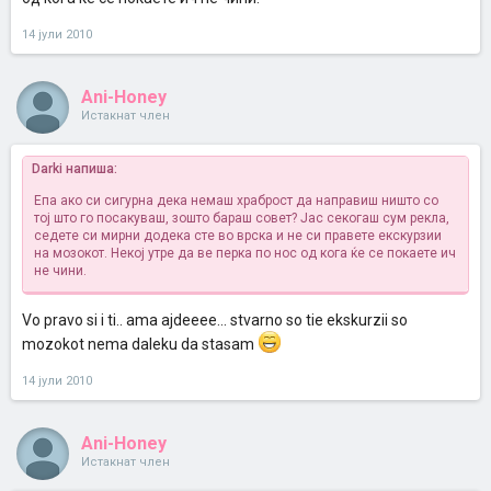
14 јули 2010
Ani-Honey
Истакнат член
Darki напиша:
Епа ако си сигурна дека немаш храброст да направиш ништо со
тој што го посакуваш, зошто бараш совет? Јас секогаш сум рекла,
седете си мирни додека сте во врска и не си правете екскурзии
на мозокот. Некој утре да ве перка по нос од кога ќе се покаете ич
не чини.
Vo pravo si i ti.. ama ajdeeee... stvarno so tie ekskurzii so
mozokot nema daleku da stasam
14 јули 2010
Ani-Honey
Истакнат член