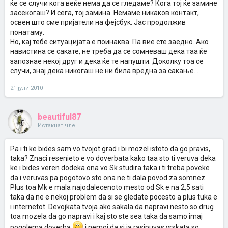
ќе се случи кога веќе нема да се гледаме? Кога тој ќе замине
засекогаш? И сега, тој замина. Немаме никаков контакт,
освен што сме пријатели на фејсбук. Јас продолжив
понатаму.
Но, кај тебе ситуацијата е поинаква. Па вие сте заедно. Ако
навистина се сакате, не треба да се сомневаш дека таа ќе
запознае некој друг и дека ќе те напушти. Доколку тоа се
случи, знај дека никогаш не ни била вредна за сакање...
21 јули 2010
beautiful87
Истакнат член
Pa i ti ke bides sam vo tvojot grad i bi mozel istoto da go pravis,
taka? Znaci resenieto e vo doverbata kako taa sto ti veruva deka
ke i bides veren dodeka ona vo Sk studira taka i ti treba poveke
da i veruvas pa pogotovo sto ona ne ti dala povod za somnez.
Plus toa Mk e mala najodalecenoto mesto od Sk e na 2,5 sati
taka da ne e nekoj problem da si se gledate pocesto a plus tuka e
i internetot. Devojkata tvoja ako sakala da napravi nesto so drug
toa mozela da go napravi i kaj sto ste sea taka da samo imaj
pogolema doverba
i nemoj da si ja rasipuvas vrskata so