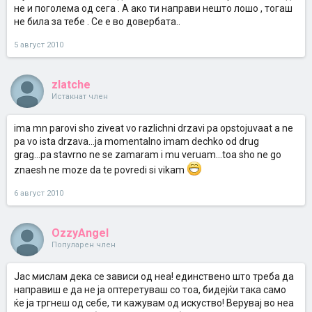
не и поголема од сега . А ако ти направи нешто лошо , тогаш
не била за тебе . Се е во довербата..
5 август 2010
zlatche
Истакнат член
ima mn parovi sho ziveat vo razlichni drzavi pa opstojuvaat a ne
pa vo ista drzava...ja momentalno imam dechko od drug
grag...pa stavrno ne se zamaram i mu veruam...toa sho ne go
znaesh ne moze da te povredi si vikam
6 август 2010
OzzyAngel
Популарен член
Јас мислам дека се зависи од неа! единствено што треба да
направиш е да не ја оптеретуваш со тоа, бидејќи така само
ќе ја тргнеш од себе, ти кажувам од искуство! Верувај во неа