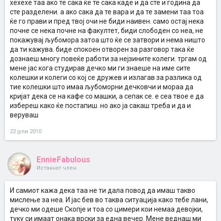
хехехе таа ако те сака ќе те сака каде и да сте и година да
сте разделени. а ако сака да те вара и да те замени таа тоа
ќе го прави и пред твој очи не биди наивен. само остај нека
почне се нека почне на факултет, биди слободен со неа, не
покажувај љубомора затоа што ќе се затвори и нема ништо
да ти кажува. биде спокоен отворен за разговор така ќе
дознаеш многу повеќе работи за нејзините колеги. тргам од
мене јас кога студирав дечко ми ги знаеше на име сите
колешки и колеги со кој се дружев и излагав за разлика од
тие колешки што имаа љубоморни дечковчи и мораа да
кријат дека се на кафе со машки, а сепак се. е сеа твое е да
избереш како ќе постапиш. но ако ја сакаш треба и да и
веруваш
22 јули 2010
EnnieFabulous
Истакнат член
И самиот кажа дека таа не ти дала повод да имаш такво
мислење за неа. И јас бев во таква ситуација како тебе лани,
дечко ми одеше Скопје и тоа со цимери кои немаа девојки,
туку си имаат онака врски за една вечер. Мене веднаш ми