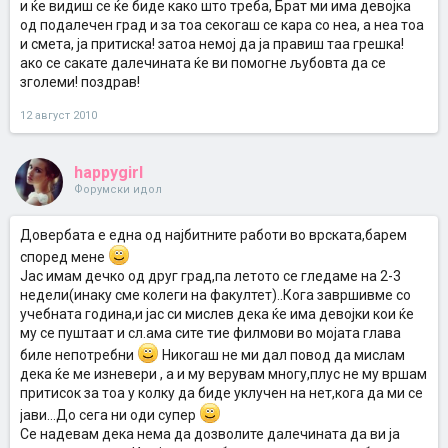
и ќе видиш се ќе биде како што треба, Брат ми има девојка
од подалечен град и за тоа секогаш се кара со неа, а неа тоа
и смета, ја притиска! затоа немој да ја правиш таа грешка!
ако се сакате далечината ќе ви помогне љубовта да се
зголеми! поздрав!
12 август 2010
happygirl
Форумски идол
Довербата е една од најбитните работи во врската,барем
според мене
Јас имам дечко од друг град,па летото се гледаме на 2-3
недели(инаку сме колеги на факултет)..Кога завршивме со
учебната година,и јас си мислев дека ќе има девојки кои ќе
му се пуштаат и сл.ама сите тие филмови во мојата глава
биле непотребни
Никогаш не ми дал повод да мислам
дека ќе ме изневери , а и му верувам многу,плус не му вршам
притисок за тоа у колку да биде уклучен на нет,кога да ми се
јави...До сега ни оди супер
Се надевам дека нема да дозволите далечината да ви ја