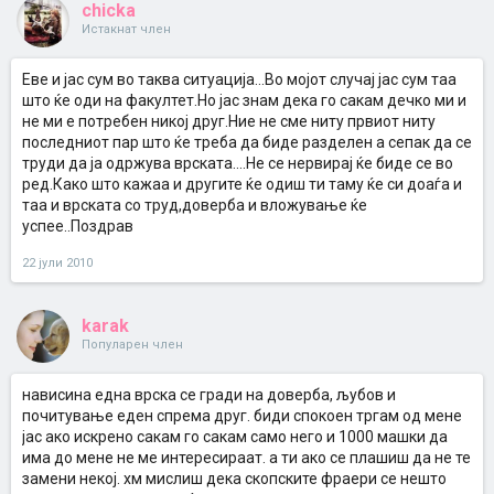
chicka
Истакнат член
Еве и јас сум во таква ситуација...Во мојот случај јас сум таа
што ќе оди на факултет.Но јас знам дека го сакам дечко ми и
не ми е потребен никој друг.Ние не сме ниту првиот ниту
последниот пар што ќе треба да биде разделен а сепак да се
труди да ја одржува врската....Не се нервирај ќе биде се во
ред.Како што кажаа и другите ќе одиш ти таму ќе си доаѓа и
таа и врската со труд,доверба и вложување ќе
успее..Поздрав
22 јули 2010
karak
Популарен член
нависина една врска се гради на доверба, љубов и
почитување еден спрема друг. биди спокоен тргам од мене
јас ако искрено сакам го сакам само него и 1000 машки да
има до мене не ме интересираат. а ти ако се плашиш да не те
замени некој. хм мислиш дека скопските фраери се нешто