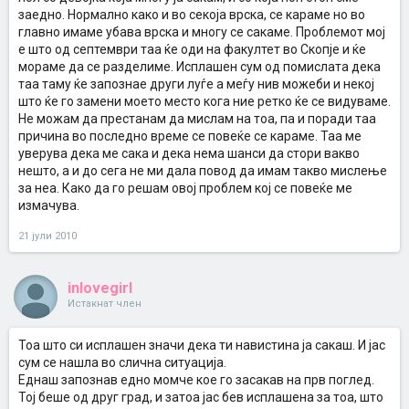
заедно. Нормално како и во секоја врска, се караме но во
главно имаме убава врска и многу се сакаме. Проблемот мој
е што од септември таа ќе оди на факултет во Скопје и ќе
мораме да се разделиме. Исплашен сум од помислата дека
таа таму ќе запознае други луѓе а меѓу нив можеби и некој
што ќе го замени моето место кога ние ретко ќе се видуваме.
Не можам да престанам да мислам на тоа, па и поради таа
причина во последно време се повеќе се караме. Таа ме
уверува дека ме сака и дека нема шанси да стори вакво
нешто, а и до сега не ми дала повод да имам такво мислење
за неа. Како да го решам овој проблем кој се повеќе ме
измачува.
21 јули 2010
inlovegirl
Истакнат член
Тоа што си исплашен значи дека ти навистина ја сакаш. И јас
сум се нашла во слична ситуација.
Еднаш запознав едно момче кое го засакав на прв поглед.
Тој беше од друг град, и затоа јас бев исплашена за тоа, што