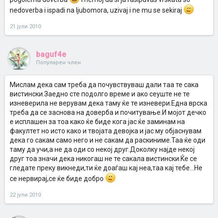
nedoverba i ispadi na ljubomora, uzivaj i ne mu se sekiraj
21 јули 2010
baguf4e
Популарен член
Мислам дека сам треба да почувствуваш дали таа те сака
вистински.Заедно сте подолго време и ако сеуште не те
изневерила не верувам дека таму ќе те изневери.Една врска
треба да се заснова на доверба и почитување.И мојот дечко
е исплашен за тоа како ќе биде кога јас ќе заминам на
факултет но исто како и твојата девојка и јас му објаснувам
дека го сакам само него и не сакам да раскиниме.Таа ќе оди
таму да учи,а не да оди со некој друг.Доколку најде некој
друг тоа значи дека никогаш не те сакала вистински.Ќе се
гледате преку викнеди,ти ќе доаѓаш кај неа,таа кај тебе...Не
се нервирај,се ќе биде добро
22 јули 2010