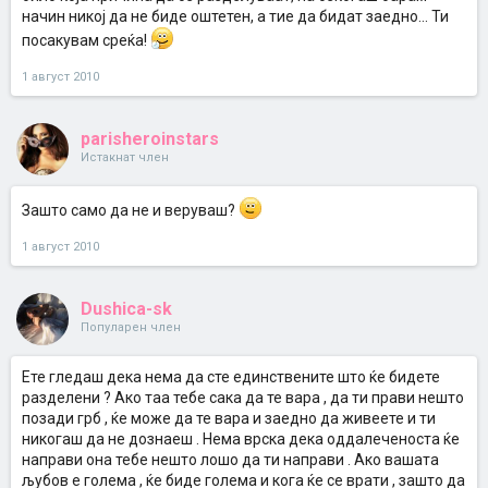
начин никој да не биде оштетен, а тие да бидат заедно... Ти
посакувам среќа!
1 август 2010
parisheroinstars
Истакнат член
Зашто само да не и веруваш?
1 август 2010
Dushica-sk
Популарен член
Ете гледаш дека нема да сте единствените што ќе бидете
разделени ? Ако таа тебе сака да те вара , да ти прави нешто
позади грб , ќе може да те вара и заедно да живеете и ти
никогаш да не дознаеш . Нема врска дека оддалеченоста ќе
направи она тебе нешто лошо да ти направи . Ако вашата
љубов е голема , ќе биде голема и кога ќе се врати , зашто да