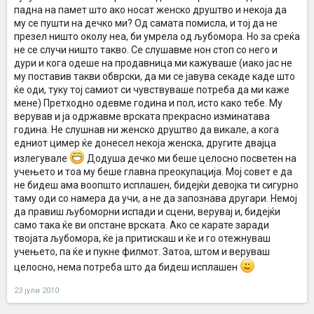
падна на памет што ако носат женско друштво и некоја да
му се пушти на дечко ми? Од самата помисла, и тој да не
презел ништо околу неа, би умрела од љубомора. Но за среќа
не се случи ништо такво. Се слушавме нон стоп со него и
дури и кога одеше на продавница ми кажуваше (иако јас не
му поставив такви обврски, да ми се јавува секаде каде што
ќе оди, туку тој самиот си чувствуваше потреба да ми каже
мене) Претходно одевме година и пол, исто како тебе. Му
верував и ја одржавме врската прекрасно изминатава
година. Не слушнав ни женско друштво да викале, а кога
едниот цимер ќе донесел некоја женска, другите двајца
излегувале
Додуша дечко ми беше целосно посветен на
учењето и тоа му беше главна преокупација. Мој совет е да
не бидеш ама воопшто исплашен, бидејќи девојка ти сигурно
таму оди со намера да учи, а не да запознава другари. Немој
да правиш љубоморни испади и сцени, верувај и, бидејќи
само така ќе ви опстане врската. Ако се карате заради
твојата љубомора, ќе ја притискаш и ќе и го отежнуваш
учењето, па ќе и пукне филмот. Затоа, штом и веруваш
целосно, нема потреба што да бидеш исплашен
23 јули 2010