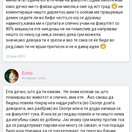
минатата година кога почнав на факултет,одма забележав
како дечко ми го фаќаа црни мисли,а сме од ист град
не
коментираше ништо директно,ама го осеќав.ме прашуваше
демек седите ли во бифе често,со кој се дружиш
најмногу,каква ми е групата и слично.учам на факултет со
80% машки,па ете ниеднаш не ни помислив да направам
нешто со некој од нив,а секако дека сум можела.
значи,ако девојка ти е зрела и ако те сака се ќе биде во
ред,само ти не врши притисок и не и давај идеи
23 јули 2010
Echo
Истакнат член
Епа дечко, што да ти кажам... Не знам колкав си, што
планираш во животот и слично, ама ете... Ако сакаш да
бидеш повеќе покрај неа-најди работа (во Скопје доаѓа
девојката, ако разбрав) во Скопје или и ти дојди запиши се
на факултет тука. И неа ќе ја гледаш повеќе и ти ништо нема
да изгубиш-само ќе добиеш. Јас инаку сум малку против тоа
да се разделуваат парови кои многу се сакаат, и тоа поради
било која причина да се разделуваат, па секогаш барам