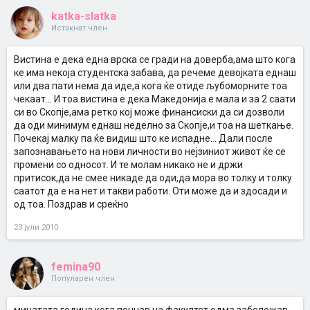
katka-slatka
Истакнат член
Вистина е дека една врска се гради на доверба,ама што кога
ке има некоја студентска забава, да речеме девојката еднаш
или два пати нема да иде,а кога ќе отиде љубоморните тоа
чекаат... И тоа вистина е дека Македонија е мала и за 2 саати
си во Скопје,ама ретко кој може финансиски да си дозволи
да оди минимум еднаш неделно за Скопје,и тоа на шеткање.
Почекај малку па ќе видиш што ке испадне... Дали после
запознавањето на нови личности во нејзиниот живот ќе се
промени со односот. И те молам никако не и држи
притисок,да не смее никаде да оди,да мора во толку и толку
саатот да е на нет и такви работи. Оти може да и здосади и
од тоа. Поздрав и среќно
23 јули 2010
femina90
Популарен член