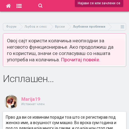
Најави се или зачлени се
Форум
Љубов и секс
Врски
Љубовни проблеми
Овој сајт користи колачиња неопходни за
неговото функционирање. Ако продолжиш да
го користиш, значи се согласуваш со нашата
употреба на колачиња.
Прочитај повеќе.
Исплашен...
Marija19
Истакнат член
Прво да ви се извинам поради тоа што се регистирав под
женско име, а всушност сум машко. Во врска сум година и
пол со девојка која многу ја сакам, и со која нон стоп сме