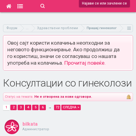
Најави се или зачлени се
Форум
...
Здравствени проблеми
Прашај гинеколог
Овој сајт користи колачиња неопходни за
неговото функционирање. Ако продолжиш да
го користиш, значи се согласуваш со нашата
употреба на колачиња.
Прочитај повеќе.
Консултации со гинеколози
Статус на темата:
Не е отворена за нови одговори.
1
2
3
4
5
6
→
72
СЛЕДНА >
bilkata
Администратор