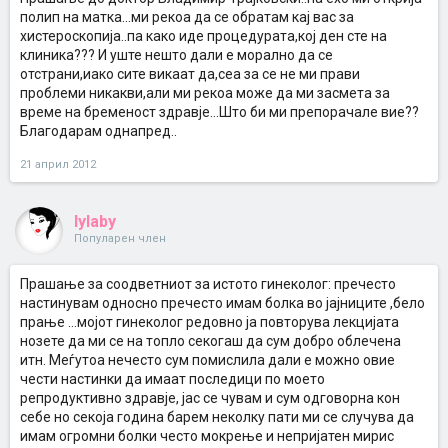
полип на матка...ми рекоа да се обратам кај вас за
хистероскопија..па како иде процедурата,кој ден сте на
клиника??? И уште нешто дали е морално да се
отстрани,иако сите викаат да,сеа за се не ми прави
проблеми никакви,али ми рекоа може да ми засмета за
време на бременост здравјe...Што би ми препорачале вие??
Благодарам однапред..
21 април 2012
lylaby
Популарен член
Прашање за соодветниот за истото гинеколог: пречесто
настинувам односно пречесто имам болка во јајниците ,бело
прање ...мојот гинеколог редовно ја повторува лекцијата
нозете да ми се на топло секогаш да сум добро облечена
итн. Меѓутоа нечесто сум помислила дали е можно овие
чести настинки да имаат последици по моето
репродуктивно здравје, јас се чувам и сум одговорна кон
себе но секоја година барем неколку пати ми се случува да
имам огромни болки често мокрење и непријатен мирис