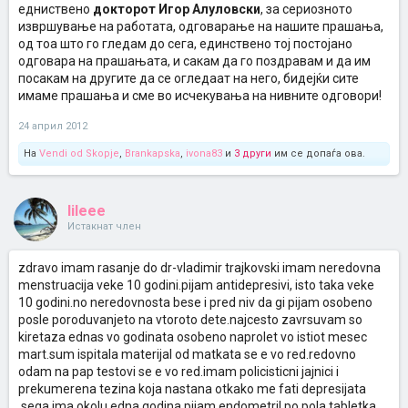
едниствено
докторот Игор Алуловски
, за сериозното
извршување на работата, одговарање на нашите прашања,
од тоа што го гледам до сега, единствено тој постојано
одговара на прашањата, и сакам да го поздравам и да им
посакам на другите да се огледаат на него, бидејќи сите
имаме прашања и сме во исчекувања на нивните одговори!
24 април 2012
На
Vendi od Skopje
,
Brankapska
,
ivona83
и
3 други
им се допаѓа ова.
lileee
Истакнат член
zdravo imam rasanje do dr-vladimir trajkovski imam neredovna
menstruacija veke 10 godini.pijam antidepresivi, isto taka veke
10 godini.no neredovnosta bese i pred niv da gi pijam osobeno
posle poroduvanjeto na vtoroto dete.najcesto zavrsuvam so
kiretaza ednas vo godinata osobeno naprolet vo istiot mesec
mart.sum ispitala materijal od matkata se e vo red.redovno
odam na pap testovi se e vo red.imam policisticni jajnici i
prekumerena tezina koja nastana otkako me fati depresijata
.sega ima okolu edna godina pijam endometril po pola tabletka