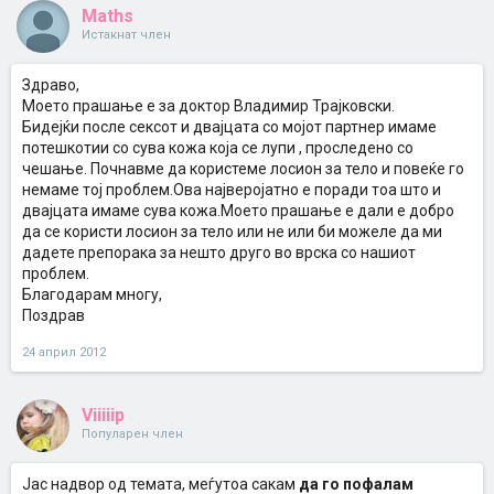
Maths
Истакнат член
Здраво,
Моето прашање е за доктор Владимир Трајковски.
Бидејќи после сексот и двајцата со мојот партнер имаме
потешкотии со сува кожа која се лупи , проследено со
чешање. Почнавме да користеме лосион за тело и повеќе го
немаме тој проблем.Ова најверојатно е поради тоа што и
двајцата имаме сува кожа.Моето прашање е дали е добро
да се користи лосион за тело или не или би можеле да ми
дадете препорака за нешто друго во врска со нашиот
проблем.
Благодарам многу,
Поздрав
24 април 2012
Viiiiip
Популарен член
Јас надвор од темата, меѓутоа сакам
да го пофалам