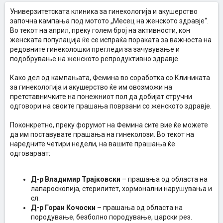
Универзитетската клиника за гинекологија и акушерство
започна кампања под мотото „Месец на женското здравје“.
Во текот на април, преку голем број на активности, кон
женската популација ќе се испраќа пораката за важноста на
редовните гинеколошки прегледи за зачувување и
подобрување на женското репродуктивно здравје.
Како дел од кампањата, Фемина во соработка со Клиниката
за гинекологија и акушерство ќе им овозможи на
претставничките на понежниот пол да добијат стручни
одговори на своите прашања поврзани со женското здравје.
Поконкретно, преку форумот на Фемина сите вие ќе можете
да им поставувате прашања на гинеколози. Во текот на
наредните четири недели, на вашите прашања ќе
одговараат:
Д-р Владимир Трајковски
– прашања од областа на
лапароскопија, стерилитет, хормонални нарушувања и
сл.
Д-р Горан Кочоски
– прашања од областа на
породување, безболно породување, царски рез.