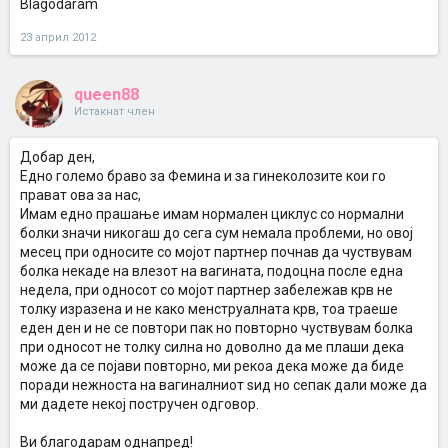
Blagodaram
23 април 2012
queen88
Истакнат член
Добар ден,
Едно големо браво за Фемина и за гинеколозите кои го
прават ова за нас,
Имам едно прашање имам нормален циклус со нормални
болки значи никогаш до сега сум немала проблеми, но овој
месец при односите со мојот партнер почнав да чуствувам
болка некаде на влезот на вагината, подоцна после една
недела, при односот со мојот партнер забележав крв не
толку изразена и не како менструалната крв, тоа траеше
еден ден и не се повтори пак но повторно чуствувам болка
при односот не толку силна но доволно да ме плаши дека
може да се појави повторно, ми рекоа дека може да биде
поради нежноста на вагиналниот ѕид но сепак дали може да
ми дадете некој постручен одговор.
Ви благодарам однапред!