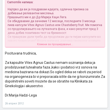
Camomile напиша:
Најпрво да ви ја поздравам идејата, одлична прилика за
добивање релевантни мислења.
Прашањето ми е до Д-р Марија Хаџи Лега.
Се обидувавме да зачнеме 12 месеци, последните 3 месеца
пиев капсули Vitex Agnus Castus или Chasteberry fruit. Ми помогна
со продолжувањето на лутеалната фаза, и како резултат пред 3
дена добив позитивен тест за бременост.
Се прашувам дали треба да продолжам да ги пијам капсулите во
првото тромесечие? Мојата матична докторка гинеколог воопшто
Кликни за проширување...
немаше одговор на ова прашање, впрочем не беше ни
запознаена со Витекс.
Однапред благодарам.
Pocituvana trudnica,
Za kapsulite Vitex Agnus Castus nemam soznanija deka ja
prodolzuvaat lutealnata faza ,kako i podatoci vrz osnova na
medicina bazirana na dokazi.So ogled deka se raboti za period
na organogeneza bi vi preporacala istite da ne gi konzumirate.Za
dopolnitrelni soveti mozete da se obratite na Klinikata za
Ginekologija i akuserstvo .
Dr.Marija Hadzi-Lega
26 април 2012