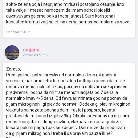
zolto-zelena boja i neprijatno mirisa) i postojano cesanje. isto
taka vekje 1 mesec nemozam da imam odnosi bidejki
cuvstvuvam golema bolka i neprijatnost. Sum koristena i
kanesten krema i vaginaleti no nema pomos. ve molam za sovet
22 април 2012
majami
Истакнат член
Zdravo,
Pred godina I pol se presiliv od normalna klima ( 4 godisni
vreminja) na samo letni temperaturi I odtogas pocna da mi se
menuva menstrualniot ciklus, pocnav da dobivam sekoj mesec
predvreme I pocna da mi trae menstruacijata po 7 dena, a
normalno imav 4-5 dena. Od fevruari minata godina pocnav da
pijam mikroginon I gi piev do noemvri. Dodeka gi piev mikroginon
vlaknata na nozete pocnaa da mi rastat posporo, kosata
prestana da mi paga I izgubiv 9kg. Otkako prestanav da gi pijam
menstruacijata mi doaga razlino, vlaknata mi rastat pobrzo,
kosata pak mi paga, I pak se zdebeliv. Dali moze da prodolzam
da gi pijam mikroginon I treba li da pravam pauza ili ne?