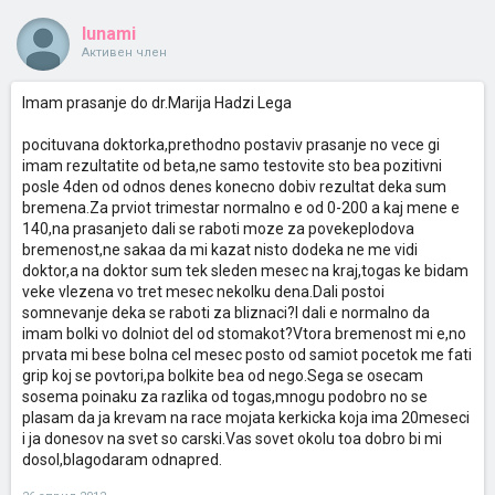
lunami
Активен член
Imam prasanje do dr.Marija Hadzi Lega
pocituvana doktorka,prethodno postaviv prasanje no vece gi
imam rezultatite od beta,ne samo testovite sto bea pozitivni
posle 4den od odnos denes konecno dobiv rezultat deka sum
bremena.Za prviot trimestar normalno e od 0-200 a kaj mene e
140,na prasanjeto dali se raboti moze za povekeplodova
bremenost,ne sakaa da mi kazat nisto dodeka ne me vidi
doktor,a na doktor sum tek sleden mesec na kraj,togas ke bidam
veke vlezena vo tret mesec nekolku dena.Dali postoi
somnevanje deka se raboti za bliznaci?I dali e normalno da
imam bolki vo dolniot del od stomakot?Vtora bremenost mi e,no
prvata mi bese bolna cel mesec posto od samiot pocetok me fati
grip koj se povtori,pa bolkite bea od nego.Sega se osecam
sosema poinaku za razlika od togas,mnogu podobro no se
plasam da ja krevam na race mojata kerkicka koja ima 20meseci
i ja donesov na svet so carski.Vas sovet okolu toa dobro bi mi
dosol,blagodaram odnapred.