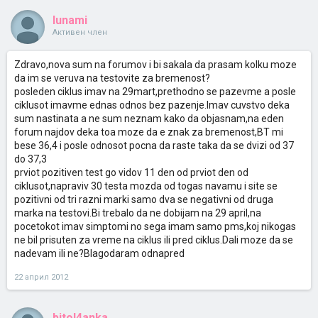
lunami
Активен член
Zdravo,nova sum na forumov i bi sakala da prasam kolku moze
da im se veruva na testovite za bremenost?
posleden ciklus imav na 29mart,prethodno se pazevme a posle
ciklusot imavme ednas odnos bez pazenje.Imav cuvstvo deka
sum nastinata a ne sum neznam kako da objasnam,na eden
forum najdov deka toa moze da e znak za bremenost,BT mi
bese 36,4 i posle odnosot pocna da raste taka da se dvizi od 37
do 37,3
prviot pozitiven test go vidov 11 den od prviot den od
ciklusot,napraviv 30 testa mozda od togas navamu i site se
pozitivni od tri razni marki samo dva se negativni od druga
marka na testovi.Bi trebalo da ne dobijam na 29 april,na
pocetokot imav simptomi no sega imam samo pms,koj nikogas
ne bil prisuten za vreme na ciklus ili pred ciklus.Dali moze da se
nadevam ili ne?Blagodaram odnapred
22 април 2012
bitol4anka