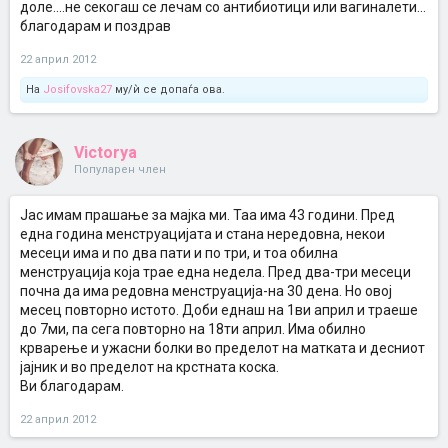
доле....не секогаш се лечам со антибиотици или вагиналети...
благодарам и поздрав
22 април 2012
На
Josifovska27
му/ѝ се допаѓа ова.
Victorya
Популарен член
Јас имам прашање за мајка ми. Таа има 43 години. Пред
една година менструацијата и стана нередовна, некои
месеци има и по два пати и по три, и тоа обилна
менструација која трае една недела. Пред два-три месеци
почна да има редовна менструација-на 30 дена. Но овој
месец повторно истото. Доби еднаш на 1ви април и траеше
до 7ми, па сега повторно на 18ти април. Има обилно
крварење и ужасни болки во пределот на матката и десниот
јајник и во пределот на крстната коска.
Ви благодарам.
22 април 2012