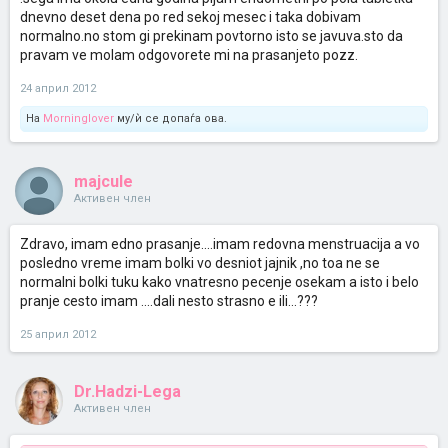
dnevno deset dena po red sekoj mesec i taka dobivam
normalno.no stom gi prekinam povtorno isto se javuva.sto da
pravam ve molam odgovorete mi na prasanjeto pozz.
24 април 2012
На
Morninglover
му/ѝ се допаѓа ова.
majcule
Активен член
Zdravo, imam edno prasanje....imam redovna menstruacija a vo
posledno vreme imam bolki vo desniot jajnik ,no toa ne se
normalni bolki tuku kako vnatresno pecenje osekam a isto i belo
pranje cesto imam ....dali nesto strasno e ili...???
25 април 2012
Dr.Hadzi-Lega
Активен член