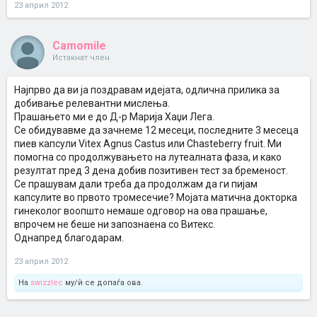
23 април 2012
Camomile
Истакнат член
Најпрво да ви ја поздравам идејата, одлична прилика за
добивање релевантни мислења.
Прашањето ми е до Д-р Марија Хаџи Лега.
Се обидувавме да зачнеме 12 месеци, последните 3 месеца
пиев капсули Vitex Agnus Castus или Chasteberry fruit. Ми
помогна со продолжувањето на лутеалната фаза, и како
резултат пред 3 дена добив позитивен тест за бременост.
Се прашувам дали треба да продолжам да ги пијам
капсулите во првото тромесечие? Мојата матична докторка
гинеколог воопшто немаше одговор на ова прашање,
впрочем не беше ни запознаена со Витекс.
Однапред благодарам.
23 април 2012
На
swizzlec
му/ѝ се допаѓа ова.