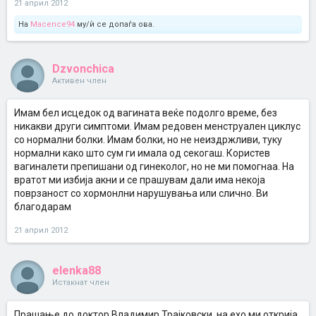
21 април 2012
На
Macence94
му/ѝ се допаѓа ова.
Dzvonchica
Активен член
Имам бел исцедок од вагината веќе подолго време, без
никакви други симптоми. Имам редовен менструален циклус
со нормални болки. Имам болки, но не неиздржливи, туку
нормални како што сум ги имала од секогаш. Користев
вагиналети препишани од гинеколог, но не ми помогнаа. На
вратот ми избија акни и се прашувам дали има некоја
поврзаност со хормонлни нарушувања или слично. Ви
благодарам
21 април 2012
elenka88
Истакнат член
Прашање до доктор Владимир Трајковски..на ехо ми открија