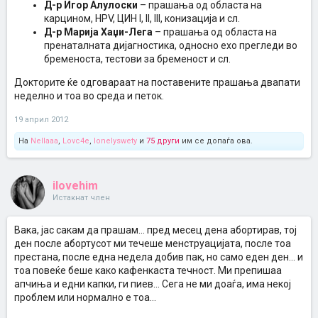
Д-р Игор Алулоски
– прашања од областа на
карцином, HPV, ЦИН I, II, III, конизација и сл.
Д-р Марија Хаџи-Лега
– прашања од областа на
пренаталната дијагностика, односно ехо прегледи во
бременоста, тестови за бременост и сл.
Докторите ќе одговараат на поставените прашања двапати
неделно и тоа во среда и петок.
19 април 2012
На
Nellaaa
,
Lovc4e
,
lonelyswety
и
75 други
им се допаѓа ова.
ilovehim
Истакнат член
Вака, јас сакам да прашам... пред месец дена абортирав, тој
ден после абортусот ми течеше менструацијата, после тоа
престана, после една недела добив пак, но само еден ден... и
тоа повеќе беше како кафенкаста течност. Ми препишаа
апчиња и едни капки, ги пиев... Сега не ми доаѓа, има некој
проблем или нормално е тоа...