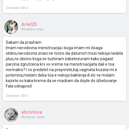
23 април 2012
Ariel25
Активен член
Sakam da prasham
Imam nerodovna menstroacija i koga imam mi doaga
obilno,nerodovna znaci ne tocno da datumot mozi nekoja nedela
plus,no obicno koga se tushiram zabelezuvam kako pagaat
parcina zgrutcena krv vo vreme na menstroacijata dali e toa
normalno? I vo predelot na preponite,kaj vaginata kozata mi e
potemna,mislam deka toa e nekoja bakterija ili slc ve molam
kazete so kaka krema da se mackam da dojde do izbeluvanje.
Fala odnapred
23 април 2012
ahristova
Истакнат член