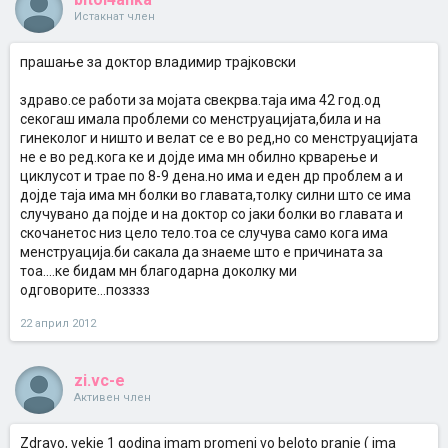
Истакнат член
прашање за доктор владимир трајковски
здраво.се работи за мојата свекрва.таја има 42 год.од
секогаш имала проблеми со менструацијата,била и на
гинеколог и ништо и велат се е во ред,но со менструацијата
не е во ред.кога ке и дојде има мн обилно крварење и
циклусот и трае по 8-9 дена.но има и еден др проблем а и
дојде таја има мн болки во главата,толку силни што се има
случувано да појде и на доктор со јаки болки во главата и
скочанетос низ цело тело.тоа се случува само кога има
менструација.би сакала да знаеме што е причината за
тоа....ке бидам мн благодарна доколку ми
одговорите...позззз
22 април 2012
zi.vc-e
Активен член
Zdravo, vekje 1 godina imam promeni vo beloto pranje ( ima