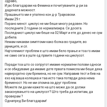
Здраво,
И јас благодарам на Фемина и почитуваните д-ри за
дадената можност.
Прашањето ми е упатено кон д-р Трајковски.
Имам 29 г.
Порано менст. циклус не ми беше многу редовен. Но
последните 2 години се нормализира. Се досега.
Последниот циклус ми беше на 02 Март и ете до денес не сум
добила.
Немам никакви симптоми како болка во градите, во
јајниците, и сл.
Најголемиот проблем е што имам бело прање и тоа го имам
не само сега а уште од првите години на циклусот.
Поради тоа што со сопругот имаме нормални полови односи
и се обидуваме да имаме дете првата помисла ми беше дека
најверојатно сум бремена, но не сум. Направив тест и бев на
ехо кај ваша колешка и таа исто така потврди дека нема
бременост. Но не ми спомна за друг проблем.
Можете ли да ми кажете на што може да се должи
закаснувањето на циклусот? Што треба да испитам, да
проверам ?
Однапред Ви благодарам!