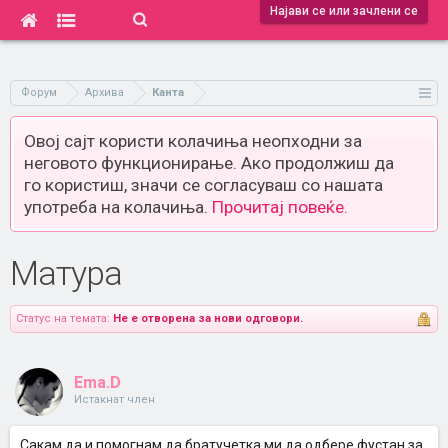
Најави се или зачлени се
Форум
Архива
Канта
Овој сајт користи колачиња неопходни за
неговото функционирање. Ако продолжиш да
го користиш, значи се согласуваш со нашата
употреба на колачиња.
Прочитај повеќе.
Матура
Статус на темата:
Не е отворена за нови одговори.
Ema.D
Истакнат член
Сакам да и помогнам да братучетка ми да одбере фустан за