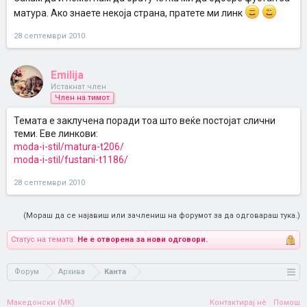
матура. Ако знаете некоја страна, пратете ми линк
28 септември 2010
Emilija
Истакнат член
Член на тимот
Темата е заклучена поради тоа што веќе постојат слични
теми. Еве линкови:
moda-i-stil/matura-t206/
moda-i-stil/fustani-t1186/
28 септември 2010
(Мораш да се најавиш или зачлениш на форумот за да одговараш тука.)
Статус на темата:
Не е отворена за нови одговори.
Форум
Архива
Канта
Македонски (MK)
Контактирај нè
Помош