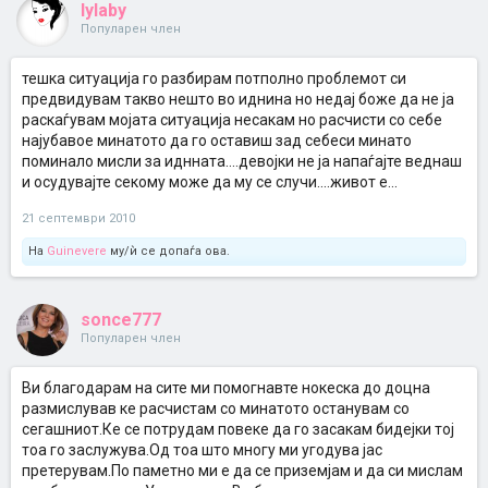
lylaby
Популарен член
тешка ситуација го разбирам потполно проблемот си
предвидувам такво нешто во иднина но недај боже да не ја
раскаѓувам мојата ситуација несакам но расчисти со себе
најубавое минатото да го оставиш зад себеси минато
поминало мисли за иднната....девојки не ја напаѓајте веднаш
и осудувајте секому може да му се случи....живот е...
21 септември 2010
На
Guinevere
му/ѝ се допаѓа ова.
sonce777
Популарен член
Ви благодарам на сите ми помогнавте нокеска до доцна
размислував ке расчистам со минатото останувам со
сегашниот.Ке се потрудам повеке да го засакам бидејки тој
тоа го заслужува.Од тоа што многу ми угодува јас
претерувам.По паметно ми е да се приземјам и да си мислам