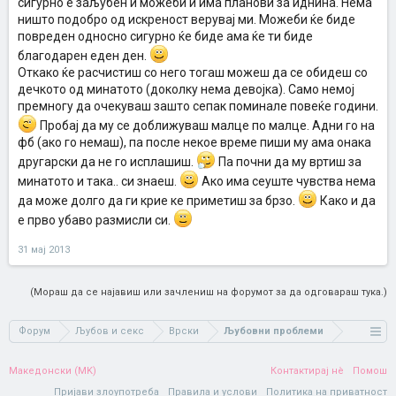
сигурно е заљубен и можеби и има планови за иднина. Нема
ништо подобро од искреност верувај ми. Можеби ќе биде
повреден односно сигурно ќе биде ама ќе ти биде
благодарен еден ден.
Откако ќе расчистиш со него тогаш можеш да се обидеш со
дечкото од минатото (доколку нема девојка). Само немој
премногу да очекуваш зашто сепак поминале повеќе години.
Пробај да му се доближуваш малце по малце. Адни го на
фб (ако го немаш), па после некое време пиши му ама онака
другарски да не го исплашиш.
Па почни да му вртиш за
минатото и така.. си знаеш.
Ако има сеуште чувства нема
да може долго да ги крие ке приметиш за брзо.
Како и да
е прво убаво размисли си.
31 мај 2013
(Мораш да се најавиш или зачлениш на форумот за да одговараш тука.)
Форум
Љубов и секс
Врски
Љубовни проблеми
Македонски (MK)
Контактирај нè
Помош
Пријави злоупотреба
Правила и услови
Политика на приватност