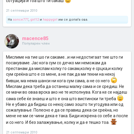
сотуација и тоа што ти сакаш
21 септември 2010
На
sonce777
,
girl12
и
happygirl
им се допаѓа ова.
macence85
Популарен член
Мислиме на тие шо ги сакаме...и ни недостигаат тие што ги
посакуваме. Јас кога сум со дечко ми неможам да
престанам да мислам колку го сакам,колку е срцка,и колку
сум среќна што е со мене, а не пак да ми текни на некој
бивши, ма нема шанси ни кога сум сама, а не со него
Мислам дека треба да останеш малку сама и се средиш. Не
се мачи во оваа врска ако не те исполнува. Кога ке се најдеш
сама себе ќе знаеш и што е она што вистински ти треба
Не е убаво да бидиш со некој само зошто ти угодува или од
сожалување. Полесно е да се правиш дека си среќна, но
мене не ми се чини дека е така. Биди искрена со себе а после
и со него. И без залажување, колку и да е тешко тоа.
21 септември 2010