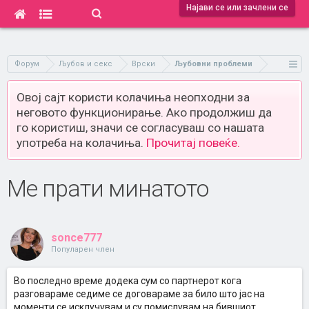
Најави се или зачлени се
Форум
Љубов и секс
Врски
Љубовни проблеми
Овој сајт користи колачиња неопходни за
неговото функционирање. Ако продолжиш да
го користиш, значи се согласуваш со нашата
употреба на колачиња.
Прочитај повеќе.
Ме прати минатото
sonce777
Популарен член
Во последно време додека сум со партнерот кога
разговараме седиме се договараме за било што јас на
моменти се исклучувам и су помислувам на бившиот