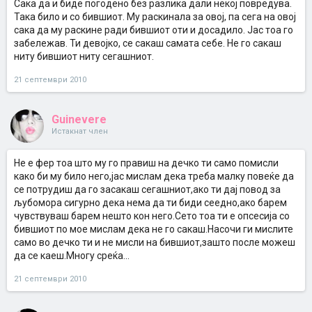
Сака да и биде погодено без разлика дали некој повредува.
Така било и со бившиот. Му раскинала за овој, па сега на овој
сака да му раскине ради бившиот оти и досадило. Јас тоа го
забележав. Ти девојко, се сакаш самата себе. Не го сакаш
ниту бившиот ниту сегашниот.
21 септември 2010
Guinevere
Истакнат член
Не е фер тоа што му го правиш на дечко ти само помисли
како би му било него,јас мислам дека треба малку повеќе да
се потрудиш да го засакаш сегашниот,ако ти дај повод за
љубомора сигурно дека нема да ти биди сеедно,ако барем
чувствуваш барем нешто кон него.Сето тоа ти е опсесија со
бившиот по мое мислам дека не го сакаш.Насочи ги мислите
само во дечко ти и не мисли на бившиот,зашто после можеш
да се каеш.Многу среќа...
21 септември 2010