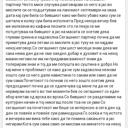
партнер.Често мисе случува разговарам со него а јас во
мислите си се подцетувам на ланскиот септември на оваа
дата кај сум била со бившиот како ми било убаво како сум се
шетала и колку сум била исполнета.Пред некоја вечер бев
ме излезени во кафана песните сто ги пееја се ме
потцетуваа на бившиот а јас на масата се осетив дека
глумам срекна и задоволна.Сегашниот партнер почна да ме
приметува дека летам со мислите а јас туку ке си најдам
некој изговор.Со сегашниот сум шест месеци знам дека ме
сака нема ден да не сме заедно добар е духовит е на некој
маани негови не им ни придавам важност знам да
толерирам знае и тој да ми попушта во суштина е добро.Но
кај мене е проблемот се како да не сум задоволна незнам
зошто сум со него дали навистина го сакам или само да не
сум сама.Почетокот го почнав со него зошто осетив дека
предходниот почна да се одалечува од мене па да не се
нервирам за него во тие моменти бев со сегашниот со еден
збор влетав од врска во врска.Со бившиот се разделивме на
културен начин и тој никогаш после тоа не се јави.Со
сегашноит на почетокот ми беше се интересно а сега ден од
ден се повеќе и повеќе сум рамнодушна.Го осеќа и тој истото
и вечерва ми вика тебе како да ти помина сакањето а јас
негирам.Кога сум сама само си мислам на минатото на некој