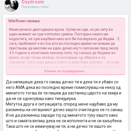
Daydream
Популарен член
littleflower напиша:
Имам речиси двегодишна врска. Супер ни оди, но јас ниту во
еден момент не сум потполно среќна. Постојано нешто ми
недостига, не сум вљубена како што би посакувала да бидам... Е
сега, проблемот е во тоа што во последно време не можам да
престанам да мислам на еден дечко кој го запознав пред околу
4.5 години и излеговме неколку пати, тој сакаше да бидеме во
врска, но јас тогаш зелена, се исплашив од обврска и се
повлеков. Сега знам дека е сингл, и дека бара девојка... не знам
што да правам, не знам дали ако го контактирам ќе си направам
Кликни за проширување...
проблем, дали нема да сака ни да чуе за мене... не знам ... дајте
ми совет, не ми излегува од глава.... дури постојано и ја слушам
неговата омилена музика (какава обично не слушам)...
Да напишеше дека го сакаш дечко ти и дека ти е убаво со
него АМА дека во последно време помислуваш на некој од
минатото тогаш ќе ти пишев да застанеш цврсто на земја и
да не се однесуваш како тинејџерка.
Меѓутоа друга е ситуацијата, според мене најубаво да му
раскинеш на сегашниот дечко зашто очигледно не го сакаш.
И не да раскинеш заради тој од минатото туку зашто како
што и самата велиш дека не си исполнета и не си заљубена.
Така што не се измачувај ни ти, а ни дечко ти зашто он