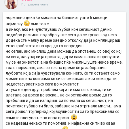
Популарен член
нормално дека ќе мислиш на бившиот уште 6 месеци
најмалку
ама тоа е.
а инаку, ако не чувствуваш љубов кон сегашниот дечко,
подобро раскини. подобро уште сега да се тргнеш од него
додека сте малку време заедно отколку да ја комплицираш
ептен работата и на крај да го повредиш.
но сепак, ако мислиш дека можеш да опстанеш со овој со кој
си сега, зачувај си ја врската, дај си сама шанса и препушти
му се на животот. а на бившиот ќе мислиш уште некое време,
тоа е нормално, ама со тек на време ќе ја заборавиш
љубовта која си ја чувствувала кон него, ќе ти останат само
моментите на кои само ќе си се смешкаш а кои нема да ти
недостасуваат како сега во моментот.
и тука е еден друг проблем кој и ти смата го кажа, ти си
влетала од врска во врска... не си оставила време да го
преболиш и да се изладиш. си почнала со сегашниот, на
почетокот убаво ти било, забавно и си отргнала мисли... ама
сега дошол тој период кој всушност ти си го прескокнала со
самото влегување во оваа врска.
се надевам некако ти помогнав. и најважна си ти во оваа