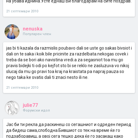
на убава иднина.Усте еднаш Ви благодарам на сите поздрав.
21 септември 2010
nenuska
Популарен член
jas bi ti kazala da razmislis poubavo dali se uste go sakas bivsiot i
dali on te saka i koik bile pricinite za razdelbata.nekogas covek i
treba da se bori ako navistina vredi.a za segasniot toa mu go
pravis bidejki ti odi po kejfot sto bi se reklo ne zasluzuva vo nikoj
slucaj da mu go pravi toa kraj na kraistata pa napraj pauza so
nego taka ke svatis dali ti znaci nesto ili ne.
21 септември 2010
julie77
Форумски идол
Јас би ти рекла да раскинеш со сегашниот и одреден период
да бидеш сама,слободна.Бившиот со тек на време ќе го
подзаборавиш, а овој сега тешко дека ќе го засакаш како