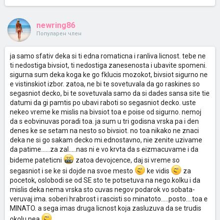
newring86
Популарен член
ja samo sfativ deka si ti edna romaticna i ranliva licnost. tebe ne
ti nedostiga bivsiot, ti nedostiga zanesenosta i ubavite spomeni.
sigurna sum deka koga ke go fklucis mozokot, bivsiot sigurno ne
e vistinskiot izbor. zatoa, ne bi te sovetuvala da go raskines so
segasniot decko, bi te sovetuvala samo da si dades sansa site tie
datumi da gi pamtis po ubavi raboti so segasniot decko. uste
nekeo vreme ke mislis na bivsiot toa e poise od sigurno. nemoj
da s eobvinuvas poradi toa. ja sum u tri godisna vrska pa i den
denes ke se setam na nesto so bivsiot. no toa nikako ne znaci
deka ne si go sakam decko mi.ednostavno, nie zenite uzivame
da patime......za zal.....nas ni e vo krvta da s eizmacuvame i da
bideme pateticni
zatoa devojcence, daj si vreme so
segasniot i se ke si dojde na svoe mesto
ke vidis
za
pocetok, oslobodi se od SE sto te potsetuva na nego.kolku i da
mislis deka nema vrska sto cuvas negov podarok vo sobata-
veruvaj ima. soberi hrabrost i rascisti so minatoto.....posto....toa e
MINATO. a sega imas druga licnost koja zasluzuva da se trudis
okolu nea