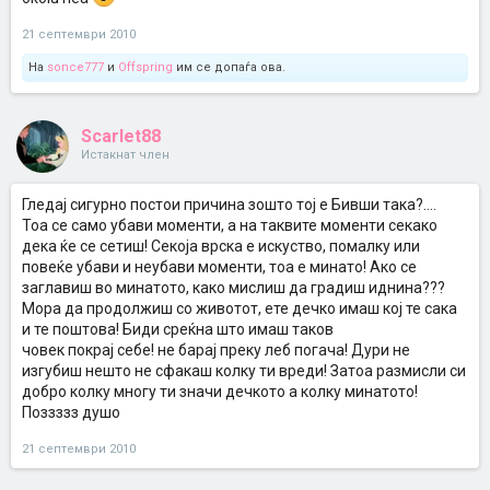
21 септември 2010
На
sonce777
и
Offspring
им се допаѓа ова.
Scarlet88
Истакнат член
Гледај сигурно постои причина зошто тој е Бивши така?....
Тоа се само убави моменти, а на таквите моменти секако
дека ќе се сетиш! Секоја врска е искуство, помалку или
повеќе убави и неубави моменти, тоа е минато! Ако се
заглавиш во минатото, како мислиш да градиш иднина???
Мора да продолжиш со животот, ете дечко имаш кој те сака
и те поштова! Биди среќна што имаш таков
човек покрај себе! не барај преку леб погача! Дури не
изгубиш нешто не сфакаш колку ти вреди! Затоа размисли си
добро колку многу ти значи дечкото а колку минатото!
Поззззз душо
21 септември 2010