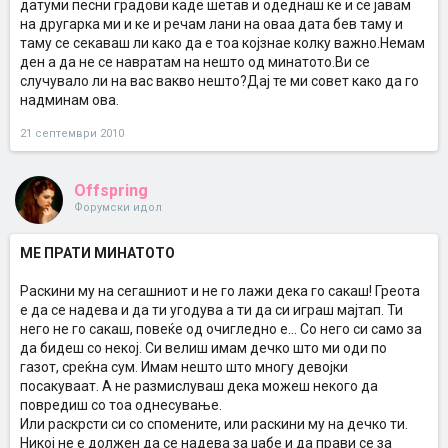
датуми песни градови каде шетав и одеднаш ке и се јавам
на другарка ми и ке и речам лани на оваа дата бев таму и
таму се секаваш ли како да е тоа којзнае колку важно.Немам
ден а да не се навратам на нешто од минатото.Ви се
случувало ли на вас вакво нешто?Дај те ми совет како да го
надминам ова.
21 септември 2010
Offspring
Форумски идол
МЕ ПРАТИ МИНАТОТО
Раскини му на сегашниот и не го лажи дека го сакаш! Греота
е да се надева и да ти угодува а ти да си играш мајтап. Ти
него не го сакаш, повеќе од очигледно е... Со него си само за
да бидеш со некој. Си велиш имам дечко што ми оди по
газот, среќна сум. Имам нешто што многу девојки
посакуваат. А не размислуваш дека можеш некого да
повредиш со тоа однесување.
Или раскрсти си со спомените, или раскини му на дечко ти.
Никој не е должен да се надева за џабе и да прави се за