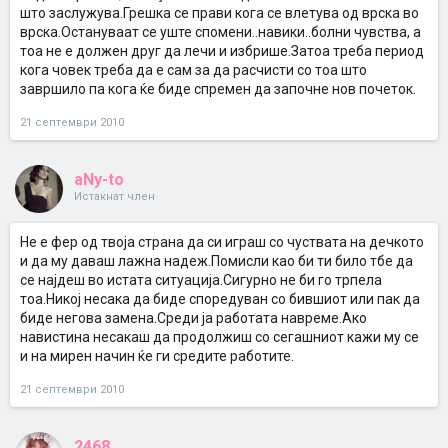
што заслужува.Грешка се прави кога се влетува од врска во
врска.Остануваат се уште спомени..навики..болни чувства, а
тоа не е должен друг да лечи и избрише.Затоа треба период
кога човек треба да е сам за да расчисти со тоа што
завршило па кога ќе биде спремен да започне нов почеток.
21 септември 2010
aNy-to
Истакнат член
Не е фер од твоја страна да си играш со чуствата на дечкото
и да му даваш лажна надеж.Помисли као би ти било тбе да
се најдеш во истата ситуација.Сигурно не би го трпела
тоа.Никој несака да биде споредуван со бившиот или пак да
биде негова замена.Среди ја работата навреме.Ако
навистина несакаш да продолжиш со сегашниот кажи му се
и на мирен начин ќе ги средите работите.
21 септември 2010
2468