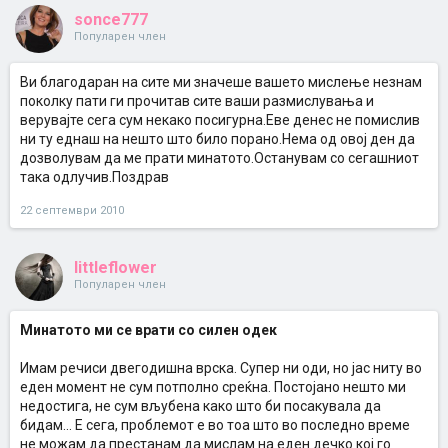
sonce777
Популарен член
Ви благодаран на сите ми значеше вашето мислење незнам
поколку пати ги прочитав сите ваши размислувања и
верувајте сега сум некако посигурна.Еве денес не помислив
ни ту еднаш на нешто што било порано.Нема од овој ден да
дозволувам да ме прати минатото.Останувам со сегашниот
така одлучив.Поздрав
22 септември 2010
littleflower
Популарен член
Минатото ми се врати со силен одек
Имам речиси двегодишна врска. Супер ни оди, но јас ниту во
еден момент не сум потполно среќна. Постојано нешто ми
недостига, не сум вљубена како што би посакувала да
бидам... Е сега, проблемот е во тоа што во последно време
не можам да престанам да мислам на еден дечко кој го