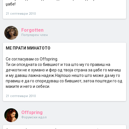
џабе!
21 септември 2010
Forgotten
Популарен член
МЕ ПРАТИ МИНАТОТО
Се согласувам со Offspring.
Ти си опседната со бившиот и тоа што му го правиш на
дечкоти не е хумано и фер од твоја страна за џабе го мачиш
и му даваш лажна надеж.Најлошо нешто што може да му го
правиш е да го споредуваш со бившиот, затоа поштеди го од
маките и него и себеси.
21 септември 2010
Offspring
Форумски идол