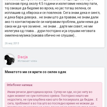
запознав пред околу 4.5 години и излеговме неколку пати,
тој сакаше да бидеме во врска, но јас тогаш зелена, се
исплашив од обврска и се повлеков. Сега знам дека е сингл,
и дека бара девојка... не знам што да правам, не знам дали
ако го контактирам ќе си направам проблем, дали нема да
сака ни да чуе за мене... не знам ... дајте ми совет, не ми
излегува од глава.... дури постојано и ја слушам неговата
омилена музика (какава обично не слушам)...
26 мај 2013
Dacja
Истакнат член
Минатото ми се врати со силен одек
littleflower напиша:
Имам речиси двегодишна врска. Супер ни оди, но јас ниту во
еден момент не сум потполно среќна. Постојано нешто ми
недостига, не сум вљубена како што би посакувала да бидам... Е
сега, проблемот е во тоа што во последно време не можам да