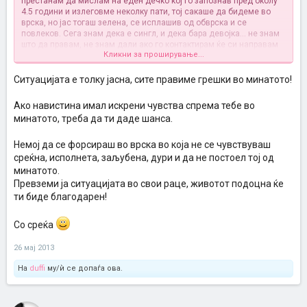
престанам да мислам на еден дечко кој го запознав пред околу
4.5 години и излеговме неколку пати, тој сакаше да бидеме во
врска, но јас тогаш зелена, се исплашив од обврска и се
повлеков. Сега знам дека е сингл, и дека бара девојка... не знам
што да правам, не знам дали ако го контактирам ќе си направам
Кликни за проширување...
проблем, дали нема да сака ни да чуе за мене... не знам ... дајте
ми совет, не ми излегува од глава.... дури постојано и ја слушам
неговата омилена музика (какава обично не слушам)...
Ситуацијата е толку јасна, сите правиме грешки во минатото!
Ако навистина имал искрени чувства спрема тебе во
минатото, треба да ти даде шанса.
Немој да се форсираш во врска во која не се чувствуваш
среќна, исполнета, заљубена, дури и да не постоел тој од
минатото.
Превземи ја ситуацијата во свои раце, животот подоцна ќе
ти биде благодарен!
Со среќа
26 мај 2013
На
duffi
му/ѝ се допаѓа ова.