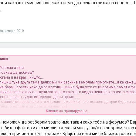
ави како што мислиш посекако нема да осеќаш грижа на совест......
..
ептември 2010
пиша:
бе алал а ти е!
т сакаш да добиеш?
гача и на крај....ништо....
 пишиш тука друга тема дечко ми ми раскина вемолам помогнете...и ке кажеш
ке бараш совети како да го вратиш.....и ние будалите ке ти солиме памет а ти 
викаш леле колку се глупи затоа што како што видов нешто со совеста скара
но па нишо чудно интересно да си праиш.....
ој е животот прави како што мислиш...ама никој не е должен да трпи будала да
 иначе жал ми е за детето, ни ние тука.
Кликни за проширување...
ави како што мислиш посекако нема да осеќаш грижа на совест......Пувв едно
.........
те неможам да разберам зошто има такви како тебе на форумов? Б
то битен фактор и ако мислиш дека си многу јак/а со овој коментар 
екоја причина штом го варам? Крајот со него ми се ближи, тоа е пов