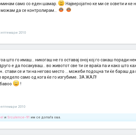
илна ми ја ѕвекна да ко прво не бев свесна сто се дешава,а ко второ си вика
оминам само со еден шамар.
Најверојатно ке ми се освети и ке
 Ама си заслужив! Но иронијата да биде поголема се потсмири и решително 
 можам да се контролирам...
 ме предаде во негови раце...Со тој дечко се маткав кратко време се мував 
а него буквално така да се изрзѕам и после некое време почнав да си кукам 
 добро душен па ми се смири. Но сето тоа кратко траеше и еве каде сме....Тој
,но едно сакав да кажам неговите солзи и ден денес одат по мене...Се ми се
Отом потом во некоја наредна прилика..
септември 2010
ие: Вреди да се проба,но само ако таа проба не те кошта прескапо...Младос
тоа што го имаш... никогаш не го оставај оној кој го сакаш поради нек
друго е да посакуваш... во животот све ти се враќа па и како што ка
. стави се и ти на негово место ... можеби подоцна ти ќе бараш да
 вредело само од кога ќе го изгубиме.. ЗА ЖАЛ!
убавоо
!
септември 2010
el
и
Srculence--91
им се допаѓа ова.