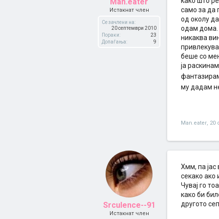
како што ре
Man.eater
само за да
Истакнат член
од околу да
Се зачлени на:
одам дома.
20 септември 2010
Пораки:
23
никаква вин
Допаѓања:
9
привлекува 
беше со мен
ја раскинам
фантазирам
му дадам н
Man.eater
,
20 
Хмм, па јас
секако ако 
Чувај го то
како би бил
другото сеп
Srculence--91
Истакнат член