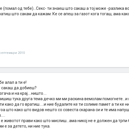
е (помал од тебе)...Секс- ти знаеш што сакаш а тој може -разлика в
атиш што сакам да кажам. Ке се апеш за газот кога тогаш, ама како
 септември 2010
бе алал а ти е!
т сакаш да добиеш?
гача и на крај....ништо....
пишиш тука друга тема дечко ми ми раскина вемолам помогнете...и 
и како да го вратиш.....и ние будалите ке ти солиме памет а ти ке 
тоа што како што видов нешто со совеста скарана си и те има напу
...
ој е животот прави како што мислиш...ама никој не е должен да трпи
и е за детето, ни ние тука.