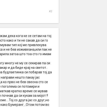
#2
жам дека кога ке се сетам на тој
то како и ти не сакав да си го
смувам тип кој ме привлекува
ка и не бев изживеана,или пак не
арила затоа што тоа сто го имам
гу многу не му се секирав па си
ар и да биде крај на светот..
а будлаетинка си побарав тој да
 направи нешто пакау јас
а ко прво не бев свесна сто се
де поголема се потсмири и
 маткав кратко време се мував
почнав да си кукам за мојот !!
е....Тој со друга јас со друг,но
 како Бумеранг...Отом потом во