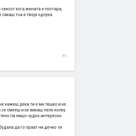
о сексот кога жената е постара,
 сакаш тоа е твоја одлука
#6
ке кажеш дека ти е мн тешко и ке
ни се смееш и ке викаш леле колку
штено па нишо чудно интересно
 будала да го праат ни дечко ти