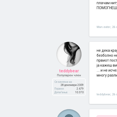
плачам нит
ПОМОГНЕШ 
Man.eater
,
26 
не дека кра
безболно не
првиот пост
ја кажеш ви
.... и не и
teddybear
многу разлик
Популарен член
Се зачлени на:
28 декември 2009
Пораки:
2.679
Допаѓања:
10.370
teddybear
,
26 