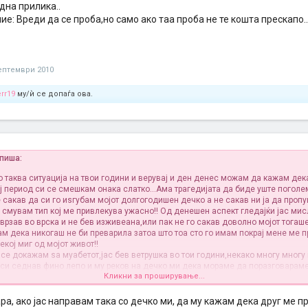
дна прилика..
е: Вреди да се проба,но само ако таа проба не те кошта прескапо.
ептември 2010
rr19
му/ѝ се допаѓа ова.
пиша:
о таква ситуација на твои години и верувај и ден денес можам да кажам дека
ој период си се смешкам онака слатко...Ама трагедијата да биде уште поголе
е сакав да си го иѕгубам мојот долгогодишен дечко а не сакав ни ја да проп
 смувам тип кој ме привлекува ужасно!! Од денешен аспект гледајќи јас ми
врзав во врска и не бев изживеана,или пак не го сакав доволно мојот тогаше
ам дека никогаш не би преварила затоа што тоа сто го имам покрај мене ме 
екој миг од мојот живот!!
 се докажам ѕа муабетот,јас бев ветрушка во тои години,некако многу многу 
 си седнав фино лепо и му реков на дечко ми дека мораме да поразговараме
Кликни за проширување...
ј на светот.. Му објаснив што точно се случуваше во моето главче и дека су
удлаетинка си побарав тој да ми ја опраи работата
Ќе бидам искрена до кос
еднаш кога направи нешто пакау јас незнаев каде се наоѓам!!!Дечко ми ми ј
а, ако јас направам така со дечко ми, да му кажам дека друг ме 