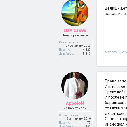
Велиш - дет
ваљда ке св
slavica999
Популарен член
Се зачлени на:
27 декември 2009
Пораки:
4.327
slavica999
,
24
Допаѓања:
5.347
Браво за те
И што сове
Преку леб по
И после ке 
бараш совет
AppoloN
се глупи за
Истакнат член
да си праиш..
Се зачлени на:
Совет....тв
6 септември 2010
Пораки:
75
иначе жал м
Допаѓања:
132