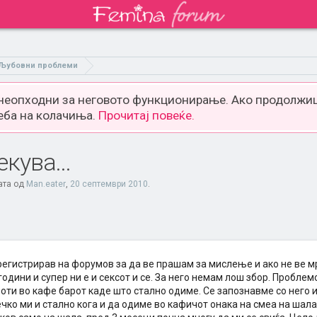
Љубовни проблеми
 неопходни за неговото функционирање. Ако продолжиш
еба на колачиња.
Прочитај повеќе.
кува...
ата од
Man.eater
,
20 септември 2010
.
регистрирав на форумов за да ве прашам за мислење и ако не ве м
години и супер ни е и сексот и се. За него немам лош збор. Проблем
боти во кафе барот каде што стално одиме. Се запознавме со него и
ечко ми и стално кога и да одиме во кафичот онака на смеа на шал