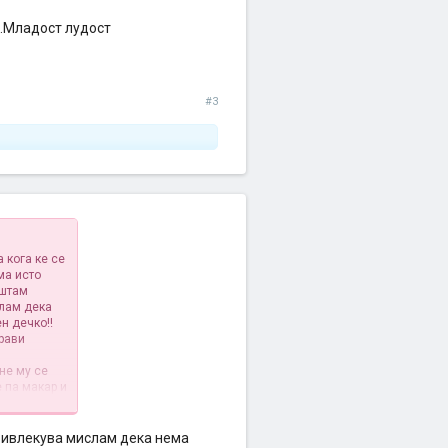
..Младост лудост
#3
 кога ке се
ма исто
уштам
слам дека
н дечко!!
прави
не му се
 па макар и
м каша
ка,ама
а шлапна
привлекува мислам дека нема