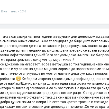
20 септември 2010
 таква ситуација на твои години и верувај и ден денес можам да ка
е смешкам онака слатко...Ама трагедијата да биде уште поголема ис
от долгогодишен дечко а не сакав ни ја да пропуштам шансата да 
 денешен аспект гледајќи јас мислам дека прерано се врзав во врс
волно мојот тогашен дечко!! Сега верувам дека никогаш не би прев
 ме прави среќна во секој миг од мојот живот!!
се докажам ѕа муабетот,јас бев ветрушка во тои години,некако мно
 лепо и му реков на дечко ми дека мораме да поразговараме па мак
 што точно се случуваше во моето главче и дека сум каша попара п
и работата
Ќе бидам искрена до коска,ама девојки одеднаш кога
е се наоѓам!!!Дечко ми ми ја шлапна една така силна ми ја ѕвекна д
 второ си викав ај сонувам!!! Ама си заслужив! Но иронијата да би
е однесе кај дечково ме предаде во негови раце...Со тој дечко се
амерачив на него буквално така да се изрзѕам и после некое време 
 добро душен па ми се смири. Но сето тоа кратко траеше и еве каде см
да кажам неговите солзи и ден денес одат по мене...Се ми се врати