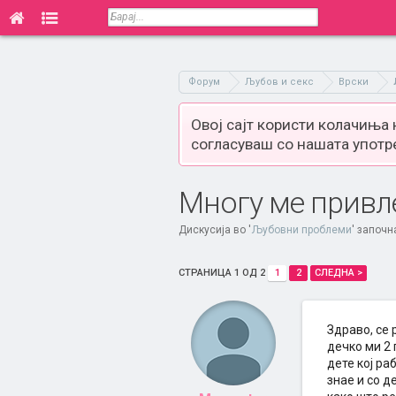
Форум
Љубов и секс
Врски
Овој сајт користи колачиња
согласуваш со нашата употр
Многу ме привле
Дискусија во '
Љубовни проблеми
' започн
СТРАНИЦА 1 ОД 2
1
2
СЛЕДНА >
Здраво, се 
дечко ми 2 
дете кој ра
знае и со д