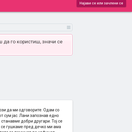
Најави се или зачлени се
 да го користиш, значи се
рзи да ми одговорите. Одам со
от сум јас. Лани запознав едно
 станавме добри другари. Тој се
а се гушкаме пред дечко ми ама