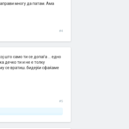
в ај
 направи многу да патам. Ама
ме однесе
додека се
за мојот !!
 со друга
 врати како
#4
т лудост
ој што само ти се допаѓа ... едно
жа дечко ти и не е толку
 му се вратиш..бидејќи сфаќаме
#5