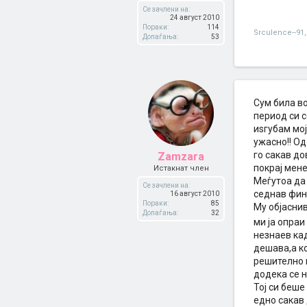
Се зачлени на:
24 август 2010
Пораки:
114
Srculence--91
,
Допаѓања:
53
Сум била во
период си с
иѕгубам мој
ужасно!! Од
го сакав до
Zamzara
покрај мене
Истакнат член
Меѓутоа да 
Се зачлени на:
седнав фино
16 август 2010
Пораки:
85
Му објаснив
Допаѓања:
32
ми ја опра
незнаев кад
дешава,а ко
решително м
додека се н
Тој си беше
едно сакав 