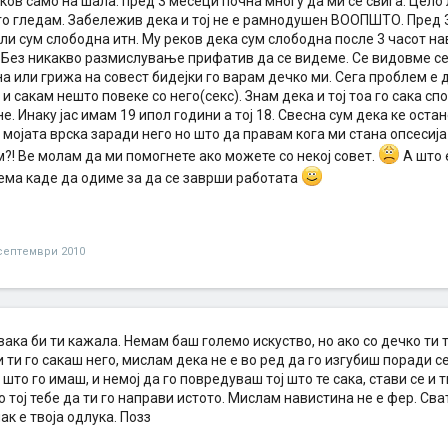
ков само на шала. пред 3 месеци почна многу да ми се свиѓа. Цело
 го гледам. Забележив дека и тој не е рамнодушен ВООПШТО. Пред 
ли сум слободна итн. Му реков дека сум слободна после 3 часот на
 Без никакво размислување прифатив да се видеме. Се видовме се 
а или грижа на совест бидејки го варам дечко ми. Сега проблем е
и сакам нешто повеке со него(секс). Знам дека и тој тоа го сака 
е. Инаку јас имам 19 ипол години а тој 18. Свесна сум дека ке оста
 мојата врска заради него но што да правам кога ми стана опсесија
?! Ве молам да ми помогнете ако можете со некој совет.
А што 
ема каде да одиме за да се заврши работата
септември 2010
 вака би ти кажала. Немам баш големо искуство, но ако со дечко ти т
и ти го сакаш него, мислам дека не е во ред да го изгубиш поради се
а што го имаш, и немој да го повредуваш тој што те сака, стави се и 
о тој тебе да ти го направи истото. Мислам навистина не е фер. Сва
ак е твоја одлука. Позз