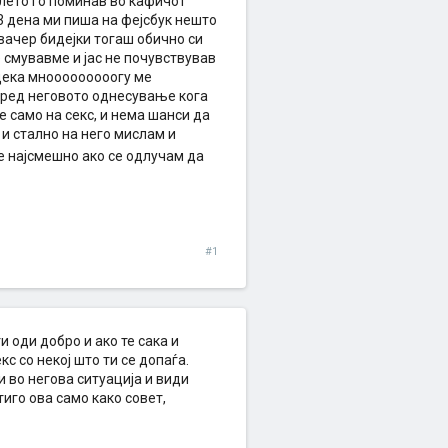
 лето го поминав во кафичот
3 дена ми пиша на фејсбук нешто
вачер бидејки тогаш обично си
смувавме и јас не почувствував
 дека мнооооооооогу ме
според неговото однесување кога
не само на секс, и нема шанси да
 и стално на него мислам и
е најсмешно ако се одлучам да
#1
и оди добро и ако те сака и
кс со некој што ти се допаѓа.
ти во негова ситуација и види
тиго ова само како совет,