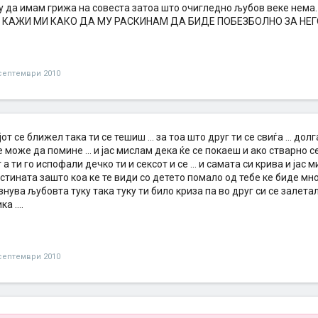
у да имам грижа на совеста затоа што очигледно љубов веке не
КАЖИ МИ КАКО ДА МУ РАСКИНАМ ДА БИДЕ ПОБЕЗБОЛНО ЗА НЕГО
септември 2010
јот се ближел така ти се тешиш ... за тоа што друг ти се свиѓа ... до
 може да помине ... и јас мислам дека ќе се покаеш и ако стварно 
 а ти го испофали дечко ти и сексот и се ... и самата си крива и јас
стината зашто коа ке те види со детето помало од тебе ке биде мног
счезнува љубовта туку така туку ти било криза па во друг си се зале
а ....
септември 2010