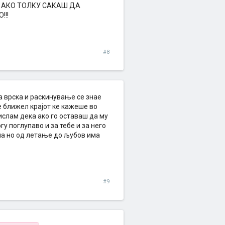
ма. АКО ТОЛКУ САКАШ ДА
!!!
#8
лга врска и раскинување се знае
се ближел крајот ке кажеше во
 мислам дека ако го оставаш да му
у поглупаво и за тебе и за него
тала но од летање до љубов има
#9