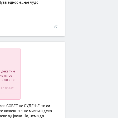
Пувв едноо е...ње чудо
#7
 дека ти е
ке ни се
на си и те
 го праат
о е...ње
арав СОВЕТ не СУДЕЊЕ, ти си
се лажеш. п.с. не мислиш дека
еке од јасно. Но, нема да