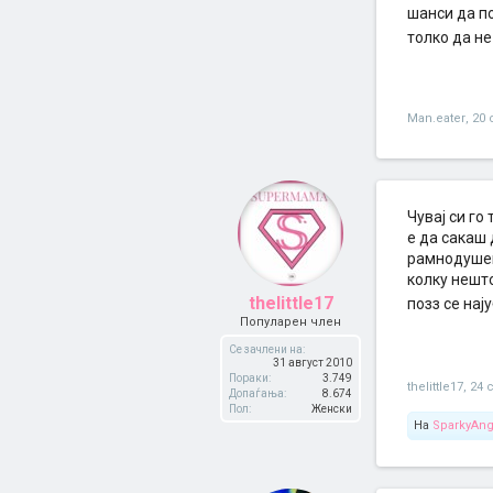
една така с
шанси да п
сонувам!!!
толко да не
кај дечково
намерачив н
Тој си беше
јас со друг
Бумеранг...
Man.eater
,
20 
Наравоучен
Чувај си го 
е да сакаш 
рамнодушен.
колку нешто
thelittle17
позз се нај
Популарен член
Се зачлени на:
31 август 2010
Пораки:
3.749
thelittle17
,
24 
Допаѓања:
8.674
Пол:
Женски
На
SparkyAng