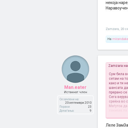
некоја наре
Наравоучени
Zamzara
,
20 с
На
mirandake
Zamzara на
Сум била в
сетам на т
како и ти н
Man.eater
шансата да
Истакнат член
прерано се 
Сега верув
Се зачлени на:
среќна во с
20 септември 2010
Меѓутоа да
Пораки:
23
секирав па
Допаѓања:
9
да биде кра
попара па б
девојки од
Леле ЗамЗар