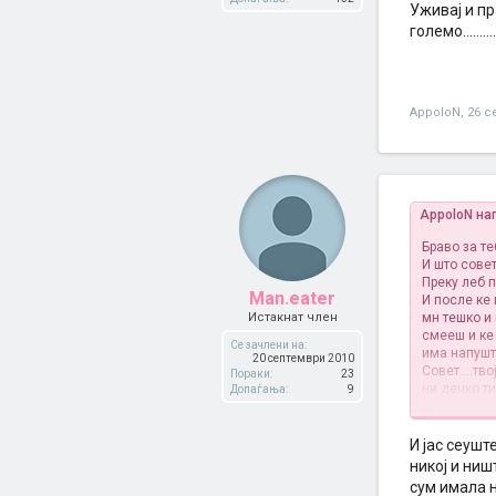
Уживај и пр
големо..........
AppoloN
,
26 с
AppoloN на
Браво за те
И што сове
Преку леб по
Man.eater
И после ке
Истакнат член
мн тешко и 
смееш и ке 
Се зачлени на:
има напуште
20 септември 2010
Совет....тв
Пораки:
23
ни дечко ти
Допаѓања:
9
Уживај и пр
чудо големо...
И јас сеуш
никој и ниш
сум имала н