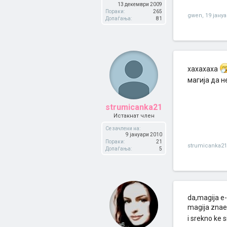
13 декември 2009
Пораки:
265
gwen
,
19 јану
Допаѓања:
81
хахахаха
магија да н
strumicanka21
Истакнат член
Се зачлени на:
9 јануари 2010
Пораки:
21
strumicanka21
Допаѓања:
5
da,magija e
magija znae
i srekno ke 