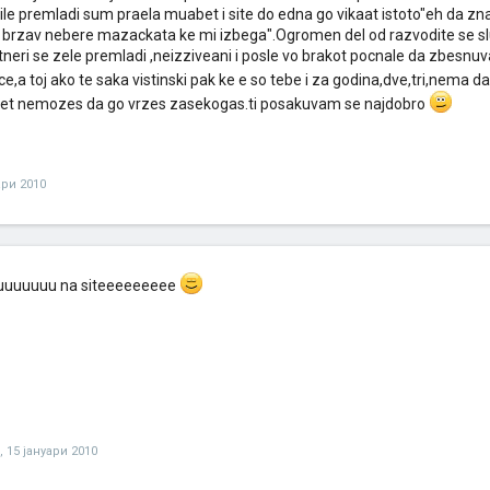
le premladi sum praela muabet i site do edna go vikaat istoto"eh da zn
 brzav nebere mazackata ke mi izbega".Ogromen del od razvodite se sl
tneri se zele premladi ,neizziveani i posle vo brakot pocnale da zbesnuv
e,a toj ako te saka vistinski pak ke e so tebe i za godina,dve,tri,nema d
vet nemozes da go vrzes zasekogas.ti posakuvam se najdobro
ари 2010
uuuuuuu na siteeeeeeeee
,
15 јануари 2010