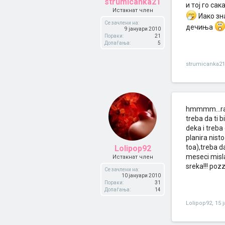
strumicanka21
и тој го са
Истакнат член
Иако зна
Се зачлени на:
дечиња
9 јануари 2010
Пораки:
21
Допаѓања:
5
strumicanka21
hmmmm...razl
treba da ti 
deka i treba 
planira nis
toa),treba d
Lolipop92
meseci misl
Истакнат член
sreka!!! poz
Се зачлени на:
10 јануари 2010
Пораки:
31
Допаѓања:
14
Lolipop92
,
15 