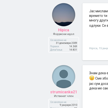
Јас мислам 
времето ти 
многу други
одлуки. Се 
Hipica
Форумски идол
Се зачлени на:
31 декември 2009
Пораки:
14.369
Hipica
,
15 јан
Допаѓања:
14.831
Знам дека е
Сме збо
јас сум дос
дека ме сак
strumicanka21
Истакнат член
Се зачлени на:
9 јануари 2010