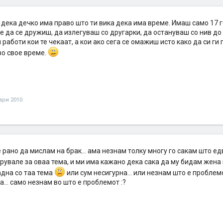
дека дечко има право што ти вика дека има време. Имаш само 17 г
е да се дружиш, да излегуваш со другарки, да остануваш со нив до р
 работи кои те чекаат, а кои ако сега се омажиш исто како да си ги 
во свое време.
уари 2010
 рано да мислам на брак... ама незнам толку многу го сакам што е
рувале за оваа тема, и ми има кажано дека сака да му бидам жена 
адна со таа тема
или сум несигурна... или незнам што е проблемо
а... само незнам во што е проблемот :?