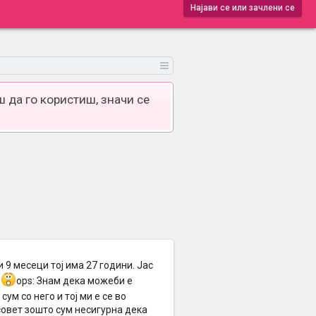
Најави се или зачлени се
 да го користиш, значи се
 9 месеци тој има 27 години. Јас
.
ops: Знам дека можеби е
сум со него и тој ми е се во
 совет зошто сум несигурна дека