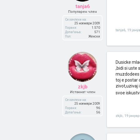
tanja6
Популарен член
Се зачлени на:
25 ноември 2009
Пораки:
1.570
tanja6
,
19 јану
Допаѓања:
571
Пол:
Женски
Dusicke mlad
,bidi si ust
muzdodees s
toj e postar
zivot,uzivaj
zkjb
Истакнат член
svoe iskust
Се зачлени на:
25 ноември 2009
Пораки:
96
Допаѓања:
56
zkjb
,
19 јануар