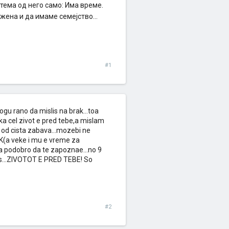
а тема од него само: Има време.
жена и да имаме семејство...
#1
u rano da mislis na brak...toa
ka cel zivot e pred tebe,a mislam
li od cista zabava...mozebi ne
K(a veke i mu e vreme za
ka podobro da te zapoznae...no 9
as...ZIVOTOT E PRED TEBE! So
#2