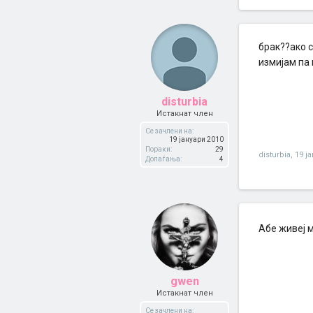
брак??ако с
измијам па
disturbia
Истакнат член
Се зачлени на:
19 јануари 2010
Пораки:
29
disturbia
,
19 ј
Допаѓања:
4
Абе живеј 
gwen
Истакнат член
Се зачлени на: