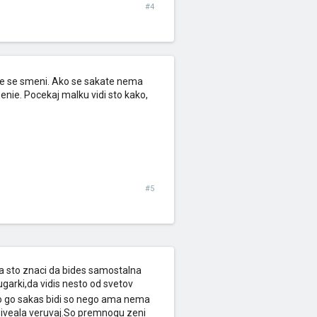
#4
e se smeni. Ako se sakate nema
enie. Pocekaj malku vidi sto kako,
#5
ela sto znaci da bides samostalna
ugarki,da vidis nesto od svetov
o go sakas bidi so nego ama nema
zziveala veruvaj.So premnogu zeni