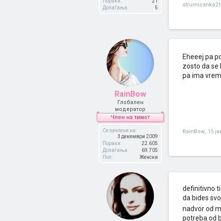
Пораки:
21
strumicanka21
Допаѓања:
5
Eheeej pa p
zosto da se 
pa ima vreme
RainBow
Глобален
модератор
Член на тимот
Се зачлени на:
RainBow
,
15 ј
3 декември 2009
Пораки:
22.605
Допаѓања:
69.705
Пол:
Женски
definitivno 
da bides svo
nadvor od m
potreba od b