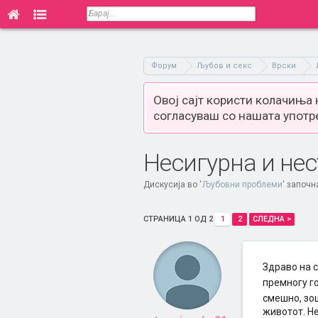
Форум
Љубов и секс
Врски
Овој сајт користи колачиња
согласуваш со нашата употр
Несигурна и не
Дискусија во '
Љубовни проблеми
' започн
СТРАНИЦА 1 ОД 2
1
2
СЛЕДНА >
Здраво на 
премногу го
смешно, зо
животот. Не