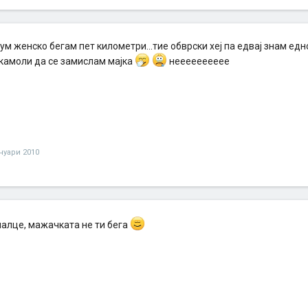
ум женско бегам пет километри...тие обврски хеј па едвај знам едн
 камоли да се замислам мајка
нееееееееее
ануари 2010
малце, мажачката не ти бега