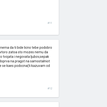
#11
nema da ti bide licno tebe podobro
a ,vtoro zatoa sto mozes nemu da
 tvojata i negovata ljubov,sepak
i doprva na pragot na samostalniot
a ne se kaes podocna(ti kazuvam od
#12