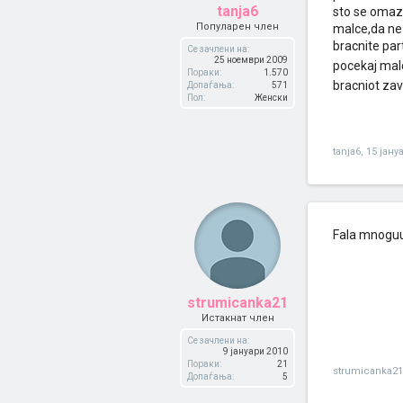
tanja6
sto se omazi
Популарен член
malce,da ne
bracnite par
Се зачлени на:
25 ноември 2009
pocekaj malc
Пораки:
1.570
bracniot za
Допаѓања:
571
Пол:
Женски
tanja6
,
15 јану
Fala mnogu
strumicanka21
Истакнат член
Се зачлени на:
9 јануари 2010
Пораки:
21
strumicanka21
Допаѓања:
5