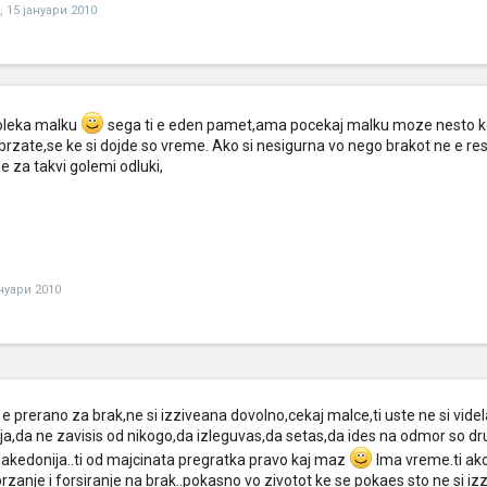
,
15 јануари 2010
oleka malku
sega ti e eden pamet,ama pocekaj malku moze nesto k
brzate,se ke si dojde so vreme. Ako si nesigurna vo nego brakot ne e res
 za takvi golemi odluki,
ануари 2010
ti e prerano za brak,ne si izziveana dovolno,cekaj malce,ti uste ne si vid
ja,da ne zavisis od nikogo,da izleguvas,da setas,da ides na odmor so dr
akedonija..ti od majcinata pregratka pravo kaj maz
Ima vreme.ti ak
rzanje i forsiranje na brak..pokasno vo zivotot ke se pokaes sto ne si i