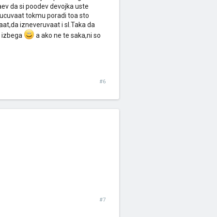
aev da si poodev devojka uste
ucuvaat tokmu poradi toa sto
aat,da izneveruvaat i sl.Taka da
a izbega
a ako ne te saka,ni so
#6
#7