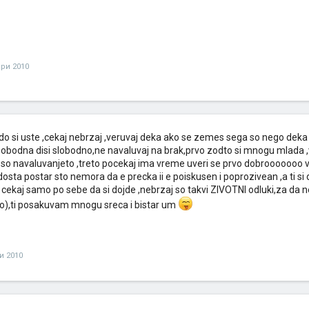
ари 2010
o si uste ,cekaj nebrzaj ,veruvaj deka ako se zemes sega so nego deka 
e sobodna disi slobodno,ne navaluvaj na brak,prvo zodto si mnogu mlad
o navaluvanjeto ,treto pocekaj ima vreme uveri se prvo dobrooooooo vo
 dosta postar sto nemora da e precka ii e poiskusen i poprozivean ,a ti s
 i cekaj samo po sebe da si dojde ,nebrzaj so takvi ZIVOTNI odluki,za d
vo),ti posakuvam mnogu sreca i bistar um
и 2010