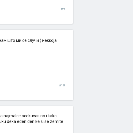
#9
нам што ми се случи ( неккоја
#10
oa najmalce ocekuvas no i kako
uku deka eden den ke si se zemite