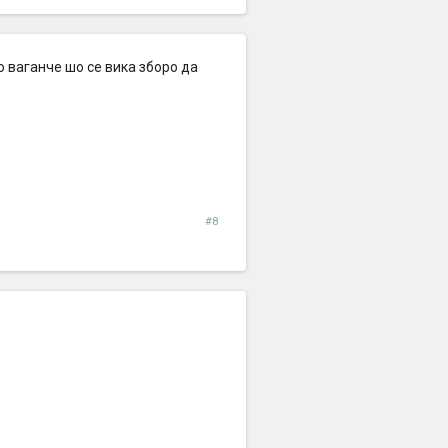
о ваганче шо се вика зборо да
#8