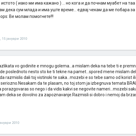
ка истото ( иако ми има кажано ) ... но кога и да почнам муабет на та
м дека сум млада и има уште време... едвај чекам да ме побара за 
ops: Ве молам помогнете!!!
,
15 јануари 2010
ikata vo godinite e mnogu golema...a mislam deka na tebe ti e premnog
bide poslednoto nesto sto ke ti tekne na pamet...spored mene mislam de
da razmislis dali toj vistinski te saka...mozebi e so tebe samo od korist i
to seriozno.Nesakam da te plasam, no toj stom ja izbegnuva temata BRA
a porazgovaras so nego i da vidis kakvi se negovite nameri...mozebi sa
am deka se dovolno za zapoznavanje.Razmisli si dobro i nemoj da brz
z
јануари 2010