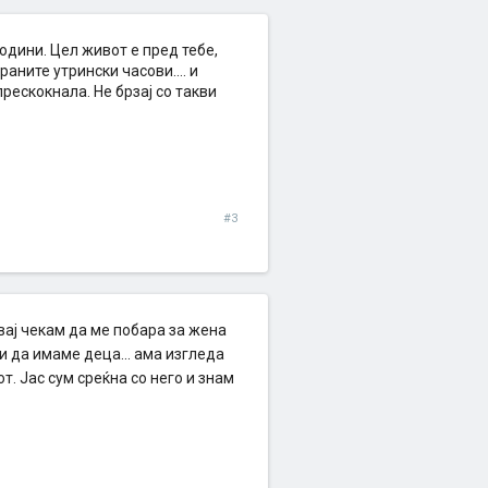
одини. Цел живот е пред тебе,
аните утрински часови.... и
прескокнала. Не брзај со такви
#3
двај чекам да ме побара за жена
и да имаме деца... ама изгледа
т. Јас сум среќна со него и знам