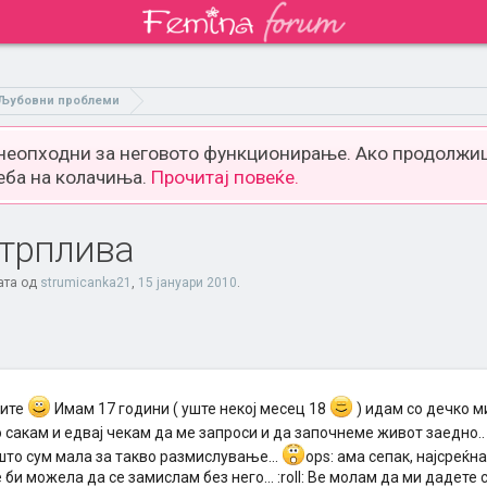
Љубовни проблеми
 неопходни за неговото функционирање. Ако продолжиш
еба на колачиња.
Прочитај повеќе.
стрплива
ата од
strumicanka21
,
15 јануари 2010
.
сите
Имам 17 години ( уште некој месец 18
) идам со дечко ми
 сакам и едвај чекам да ме запроси и да започнеме живот заедно.
што сум мала за такво размислување...
ops: ама сепак, најсреќна 
 би можела да се замислам без него... :roll: Ве молам да ми дадете