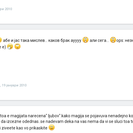
ари 2010
абе и јас така мислев... каков брак ауууу
али сега...
ops: нез
е е)
,
19 јануари 2010
-toa e magijata narecena" ljubov".kako magija se pojavuva nenadejno k
 da izcezne odednas..se nadevam deka na vas nema da vi se sluci toa t
si ziveete kao vo prikaskite