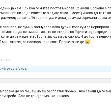
години ја иам 17 и коа го читав постот мислев 12 имаш. Врскава е 
емал пари ни за да излезете а одите само 1 месец и како да ти го ка
 размислување на 16 години, дали дека јас имам сериозна врска и
 би запнала, не сум ни запнувала вака дури и кога сум се нервирала
о не можеш да се смириш зошто не отидеш во Ѓорче и најди кредит з
атко ти да се најдете во Ѓорче, јас одам од Карпош 4 до Ѓорче пешки
 мин. стигам, со поспоро пола саат. Прошетај се де
јуни 2011
му/ѝ се допаѓа ова.
а порака да му пишеш имаш бесплатни пораки . Ако сакаш да го вид
 ти треба . Ама не трчај за машко , никако .