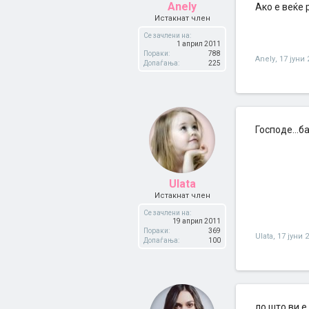
Anely
Ако е веќе 
Истакнат член
Се зачлени на:
1 април 2011
Пораки:
788
Anely
,
17 јуни 
Допаѓања:
225
Господе...б
Ulata
Истакнат член
Се зачлени на:
19 април 2011
Пораки:
369
Ulata
,
17 јуни 
Допаѓања:
100
ло што ви е