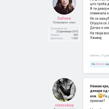
што треба д
А ти девојч
поминала за
Dafnee
Не се заљуб
Популарен член
Опушти се. 
Дечко е сек
Се зачлени на:
20 декември 2010
На твоја во
Пораки:
340
Уживај.
Допаѓања:
1.929
Dafnee
,
17 јун
На
Emmie
му
Немам кред
денари од 
нов.
Па 
признае?
stetoskop