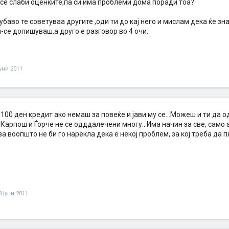
се слаби оценките,па си има проблеми дома поради тоа?
,убаво те советуваа другите ,оди ти до кај него и мислам дека ќе зн
се допишуваш,а друго е разговор во 4 очи.
јуни 2011
 100 ден кредит ако немаш за повеќе и јави му се...Можеш и ти да о
 Карпош и Ѓорче не се одддалечени многу...Има начин за све, само ак
ва воопшто не би го нарекла дека е некој проблем, за кој треба да п
8 јуни 2011