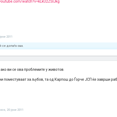
.youtube.com/watch?v=kLkU2ZSIJkg
јуни 2011
ѝ се допаѓа ова.
 ако ви се ова проблемите у животов.
и поместуваат за љубов, та од Карпош до Ѓорче ЈСП ќе заврши раб
haos
,
20 јуни 2011