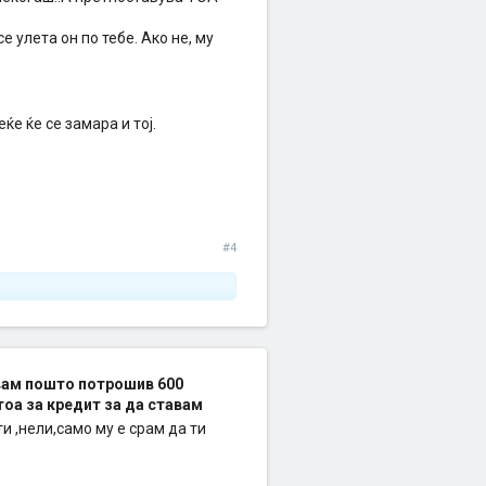
се улета он по тебе. Ако не, му
ќе ќе се замара и тој.
#4
авам пошто потрошив 600
тоа за кредит за да ставам
и ,нели,само му е срам да ти