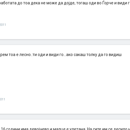
работата до тоа дека не може да дојде, тогаш оди во Ѓорче и види г
2011
арем тоа е лесно..ти оди и види го...ако сакаш толку да го видиш
2011
, 16 години има девојчево и малце е улетана. На сите им се десил