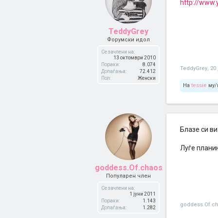
http://www
TeddyGrey
Форумски идол
Се зачлени на:
13 октомври 2010
Пораки:
8.074
TeddyGrey
,
20 
Допаѓања:
72.412
Пол:
Женски
На
tessie
му/
Блазе си ви
Луѓе планин
goddess.Of.chaos
Популарен член
Се зачлени на:
1 јуни 2011
Пораки:
1.143
goddess.Of.c
Допаѓања:
1.282