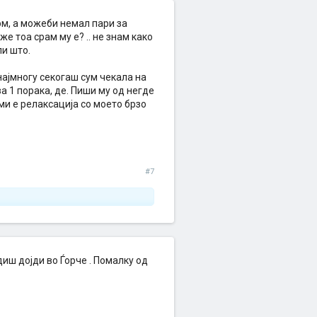
лом, а можеби немал пари за
же тоа срам му е? .. не знам како
ли што.
 најмногу секогаш сум чекала на
а 1 порака, де. Пиши му од негде
 ми е релаксација со моето брзо
#7
иш дојди во Ѓорче . Помалку од