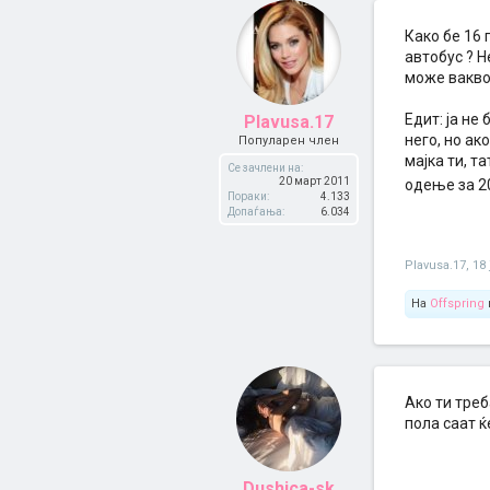
Како бе 16 
автобус ? Н
може вакво
Едит: ја не
Plavusa.17
него, но ак
Популарен член
мајка ти, т
Се зачлени на:
20 март 2011
одење за 20
Пораки:
4.133
Допаѓања:
6.034
Plavusa.17
,
18 
На
Offspring
Ако ти треб
пола саат ќе
Dushica-sk