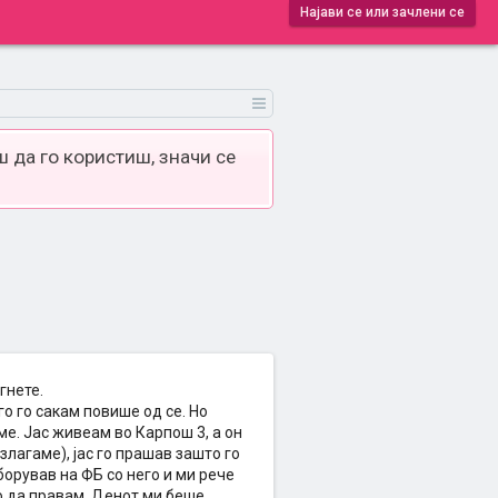
Најави се или зачлени се
 да го користиш, значи се
гнете.
го го сакам повише од се. Но
ме. Јас живеам во Карпош 3, а он
злагаме), јас го прашав зашто го
борував на ФБ со него и ми рече
то да правам. Денот ми беше