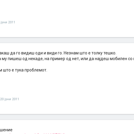
 јуни 2011
акаш да го видиш оди и види го. Незнам што е толку тешко.
му пишеш од некаде, на пример од нет, или да најдеш мобилен со 
м што е тука проблемот.
20 јуни 2011
ешение