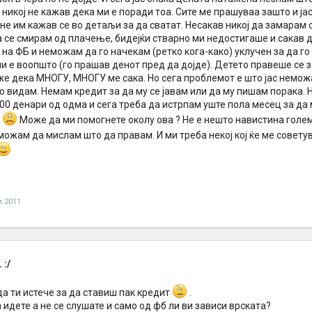
 никој не кажав дека ми е поради тоа. Сите ме прашуваа зашто и ја
не им кажав се во детаљи за да сватат. Несакав никој да замарам 
 се смирам од плачење, бидејќи стварно ми недостигаше и сакав д
 на ФБ и неможам да го начекам (ретко кога-како) уклучен за да г
ми е воопшто (го прашав денот пред да дојде). Детето правеше се з
же дека МНОГУ, МНОГУ ме сака. Но сега проблемот е што јас немож
го видам. Немам кредит за да му се јавам или да му пишам порака
0 денари од одма и сега треба да истрпам уште пола месец за да м
.
Може да ми помогнете околу ова ? Не е нешто навистина голем 
ожам да мислам што да правам. И ми треба некој кој ќе ме совету
и 2011
 :/
а ти истече за да ставиш пак кредит
.
а идете а не се слушате и само од фб ли ви зависи врската?