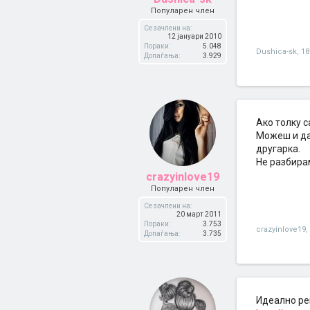
Популарен член
Се зачлени на:
12 јануари 2010
Пораки:
5.048
Dushica-sk
,
18
Допаѓања:
3.929
Ако толку с
Можеш и да 
другарка.
Не разбира
crazyinlove19
Популарен член
Се зачлени на:
20 март 2011
Пораки:
3.753
crazyinlove19
,
Допаѓања:
3.735
Идеално р