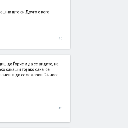
аеш на што си.Друго е кога
#5
диш до Ѓорче и да се видите, на
о сакаш и тој ако сака, се
лачеш и да се замараш 24 часа...
#6