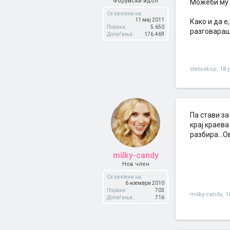
Форумски идол
Можеби му 
Се зачлени на:
11 мај 2011
Како и да е
Пораки:
5.650
разговараш-
Допаѓања:
176.469
stetoskop
,
18 
Па стави за
крај краева
разбира...О
milky-candy
Нов член
Се зачлени на:
6 ноември 2010
Пораки:
703
milky-candy
,
1
Допаѓања:
716