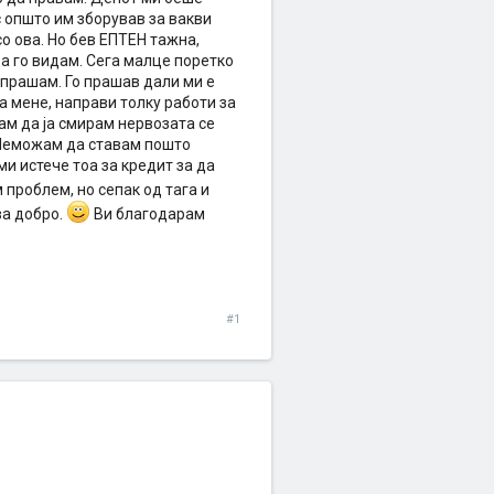
с општо им зборував за вакви
со ова. Но бев ЕПТЕН тажна,
а го видам. Сега малце поретко
о прашам. Го прашав дали ми е
а мене, направи толку работи за
ам да ја смирам нервозата се
. Неможам да ставам пошто
и истече тоа за кредит за да
проблем, но сепак од тага и
ва добро.
Ви благодарам
#1