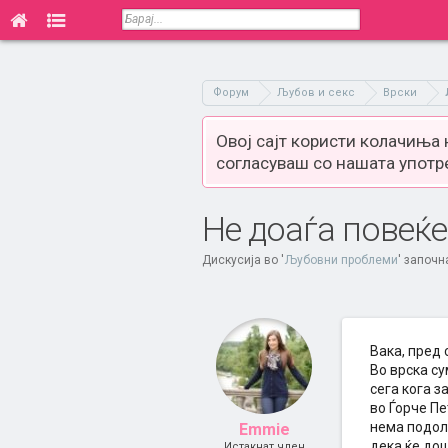
Форум
Љубов и секс
Врски
Овој сајт користи колачиња
согласуваш со нашата употр
Не доаѓа повеќе 
Дискусија во '
Љубовни проблеми
' започн
Вака, пред 
Во врска су
сега кога з
во Ѓорче Пе
нема подолг
Emmie
дека ќе дош
Истакнат член