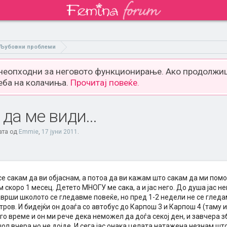
Љубовни проблеми
 неопходни за неговото функционирање. Ако продолжиш
еба на колачиња.
Прочитај повеќе.
да ме види...
ата од
Emmie
,
17 јуни 2011
.
се сакам да ви објаснам, а потоа да ви кажам што сакам да ми помо
м скоро 1 месец. Детето МНОГУ ме сака, а и јас него. До душа јас не
аврши школото се гледавме повеќе, но пред 1-2 недели не се гледа
тров. И бидејќи он доаѓа со автобус до Карпош 3 и Карпош 4 (таму и
о време и он ми рече дека неможел да доѓа секој ден, и завчера з
ол вчера но не дојде. И сега јас онака целата натажена незнам ш