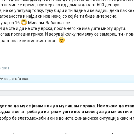
а помине е време, пример ако од дома и даваат 600 денари.
е, не се улетувај толку, туку биди и ти ладна и ќе видиш дека пак ќе 
греаноста и најди си нов некој со кој ќе ти биде интересно.
увај на 16
Мислам..Забављај се.
И да сте и да не сте у врска, после него ќе има уште многу други.
огаш последна грижа. И верувај колку помалку се замараш ти - пове
зраст ова е вистинскиот став.
и 2011
/ѝ се допаѓа ова.
ит за да му се јавам или да му пишам порака. Неможам да ст
одма и сега треба да истрпам уште пола месец за да ми истече 
добро бе злато,можеби и он е во иста финансиска ситуација како и т