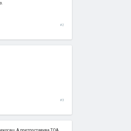
о.
#2
#3
о некогаш..А претпоставува ТОА