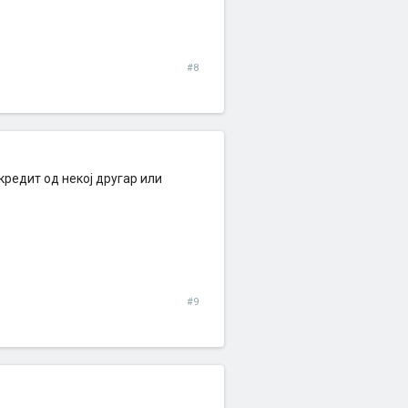
#8
кредит од некој другар или
#9