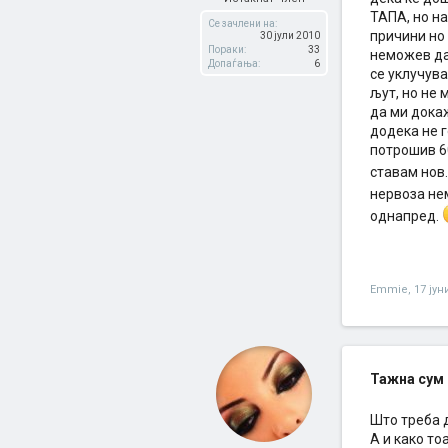
ТАПА, но на
Се зачлени на:
причини но 
30 јули 2010
Пораки:
33
неможев да
Допаѓања:
6
се уклучува
љут, но не 
да ми дока
додека не 
потрошив 60
ставам нов
нервоза нем
однапред.
Emmie
,
17 јун
Тажна сум .
Што треба д
А и како то