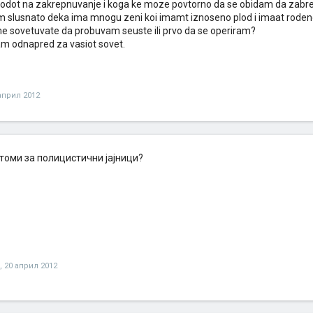
riodot na zakrepnuvanje i koga ke moze povtorno da se obidam da zabr
m slusnato deka ima mnogu zeni koi imamt iznoseno plod i imaat roden
me sovetuvate da probuvam seuste ili prvo da se operiram?
am odnapred za vasiot sovet.
април 2012
томи за полицистични јајници?
,
20 април 2012