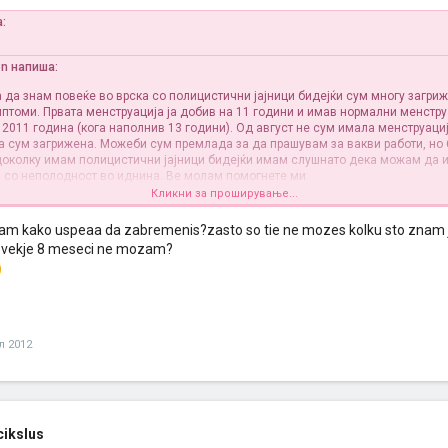
а:
on напиша:
 да знам повеќе во врска со полицистични јајници бидејќи сум многу загри
птоми. Првата менструација ја добив на 11 години и имав нормални менстру
 2011 година (кога наполнив 13 години). Од август не сум имала менструациј
а сум загрижена. Можеби сум премлада за да прашувам за вакви работи, но 
доколку имам полицистични јајници бидејќи имам слушнато дека можам да
 со неполодност во иднина. Ве молам помогнете ми
Кликни за проширување...
 SI PREMLADA ZA VAKVI PRASANJA..JAS SUM 33 GODINI I POLICISTICNI JAJNIC
sam kako uspeaa da zabremenis?zasto so tie ne mozes kolku sto znam j
CNAV DA DOBIVAM MENSTRUACIJA.ISTO I JAS IMAV NEREDOVNI CIKLUSI,PO 2- 3
i vekje 8 meseci ne mozam?
O ZA SREKA BEZ NIKAKVI TERAPII SOSEMA SPONTANO JAS SI OSTANAV BREMENA
3 decinja) I POSLE 3-TIOT PORAGAJ MENE MENSTRUACIJATA MI SE SREDI ,DOBIV
KE POLA GODINA..SE NADEVAM I KAJ TEBE KE BIDE SE VO RED
л 2012
cikslus