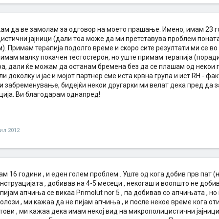
ам да ве замолам за одговор на моето прашање. Имено, имам 23 го
истични јајници (дали тоа може да ми претставува проблем поната
. Примам терапија подолго време и скоро сите резултати ми се во р
имам малку покачен тестостерон, но уште примам терапија (поради 
а, дали ќе можам да останам бремена без да се плашам од некои 
и доколку и јас и мојот партнер сме иста крвна група и ист RH - фа
и забременување, бидејќи некои другарки ми велат дека пред да
ција. Ви благодарам однапред!
ил 2012
ам 16 години , и еден голем проблем . Уште од кога добив прв пат (
струацијата , добивав на 4-5 месеци , некогаш и воопшто не добива
пијам апчиња се викаа Primolut nor 5 , па добивав со апчињата , но
олози , ми кажаа да не пијам апчиња , и после некое време кога о
тови , ми кажаа дека имам некој вид на микрополицистични јајници