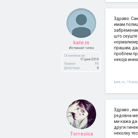
Здраво. Сак
имам полиц
забременам)
што сеуште 
нормализир
kate.m
прашам, дал
Истакнат член
проблем пр
Се зачлени на:
некоја инек
17 јуни 2010
Пораки:
11
Допаѓања:
0
kate.m
,
19 апр
Здраво , им
редовна мен
ми кажа да 
други гинек
неколку тес
Torresica