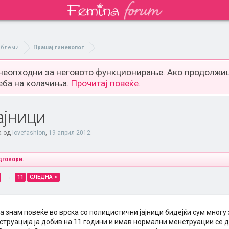
облеми
Прашај гинеколог
 неопходни за неговото функционирање. Ако продолжиш
еба на колачиња.
Прочитај повеќе.
ајници
а од
lovefashion
,
19 април 2012
.
дговори.
→
11
СЛЕДНА >
а знам повеќе во врска со полицистични јајници бидејќи сум мног
труација ја добив на 11 години и имав нормални менструации се д