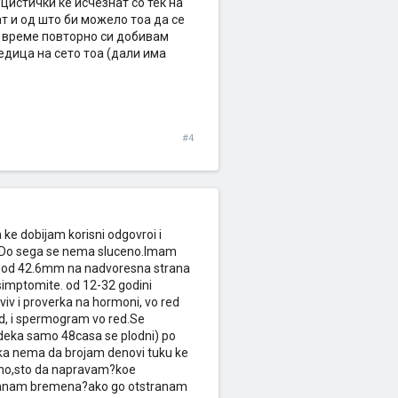
 цистички ќе исчезнат со тек на
ат и од што би можело тоа да се
но време повторно си добивам
едица на сето тоа (дали има
#4
ke dobijam korisni odgovroi i
 Do sega se nema sluceno.Imam
na od 42.6mm na nadvoresna strana
m simptomite. od 12-32 godini
iv i proverka na hormoni, vo red
red, i spermogram vo red.Se
m deka samo 48casa se plodni) po
eka nema da brojam denovi tuku ke
dno,sto da napravam?koe
ostanam bremena?ako go otstranam