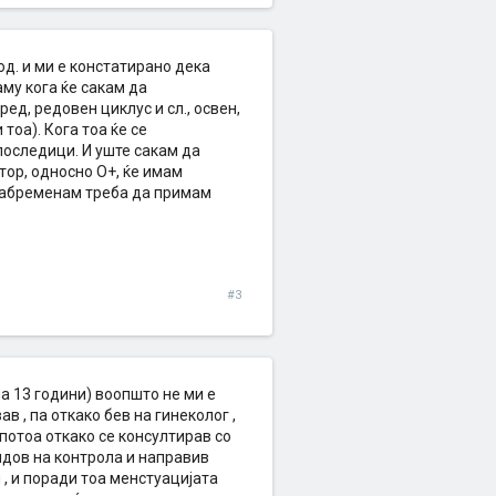
д. и ми е констатирано дека
му кога ќе сакам да
ед, редовен циклус и сл., освен,
тоа). Кога тоа ќе се
последици. И уште сакам да
ктор, односно О+, ќе имам
 забременам треба да примам
#3
на 13 години) воопшто не ми е
в , па откако бев на гинеколог ,
 потоа откако се консултирав со
тидов на контрола и направив
 , и поради тоа менстуацијата