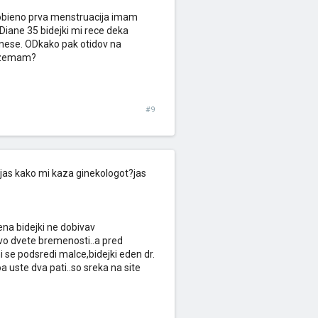
 dobieno prva menstruacija imam
Diane 35 bidejki mi rece deka
cnese. ODkako pak otidov na
rezemam?
#9
as kako mi kaza ginekologot?jas
na bidejki ne dobivav
vo dvete bremenosti..a pred
se podsredi malce,bidejki eden dr.
a uste dva pati..so sreka na site