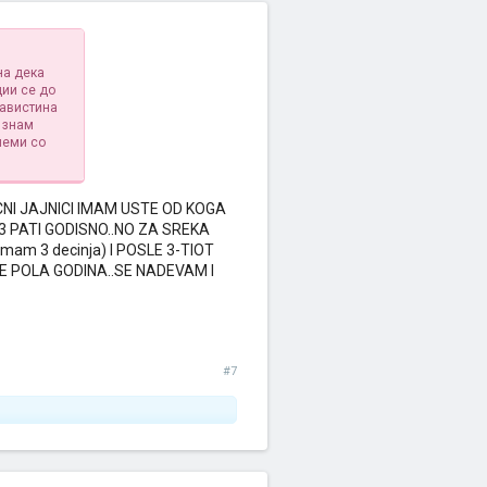
на дека
ции се до
навистина
 знам
леми со
CNI JAJNICI IMAM USTE OD KOGA
3 PATI GODISNO..NO ZA SREKA
am 3 decinja) I POSLE 3-TIOT
E POLA GODINA..SE NADEVAM I
#7