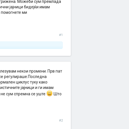
загрижена. Можеби сум премлада
ични јајници бидејќи имам
 помогнете ми
#1
елезувам некои промени. Прв пат
 се регулираше.Последна
ормален циклус туку како
истичните јајници и ги имам
 не сум спремна се уште
Што
#2