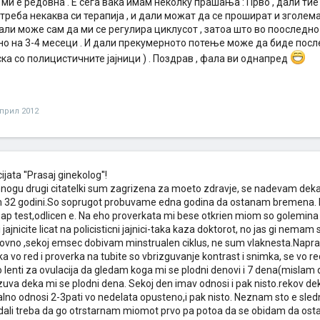
ми е редовна . Е сега вака имам неколку прашања : Прво , дали тие
 треба некаква си терапија , и дали можат да се прошират и зголем
дали може сам да ми се регулира циклусот , затоа што во поослед
но на 3-4 месеци . И дали прекумерното потење може да биде посл
ка со полицистичните јајници ) . Поздрав , фала ви однапред
април 2012
jata ''Prasaj ginekolog''!
 mnogu drugi citatelki sum zagrizena za moeto zdravje, se nadevam deka 
m 32 godini.So soprugot probuvame edna godina da ostanam bremena.
ap test,odlicen e. Na eho proverkata mi bese otkrien miom so golemi
 jajnicite licat na policisticni jajnici-taka kaza doktorot, no jas gi nema
vno ,sekoj emsec dobivam minstrualen ciklus, ne sum vlaknesta.Naprav
lika vo red i proverka na tubite so vbrizguvanje kontrast i snimka, se vo 
o lenti za ovulacija da gledam koga mi se plodni denovi i 7 dena(misla
uva deka mi se plodni dena. Sekoj den imav odnosi i pak nisto.rekov d
no odnosi 2-3pati vo nedelata opusteno,i pak nisto. Neznam sto e sle
?dali treba da go otrstarnam miomot prvo pa potoa da se obidam da 