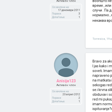
воопшто не 
Активен член
време , или
Се зачлени на:
случи . Па 
17 декември 2011
Пораки:
3
нормално , 
Допаѓања:
1
некаква врс
Torresica
,
19 
Bravo za akci
I jas kako i
soveti. Ima
napraveno p
na matkata i
Anisija123
sekogas redo
Активен член
se.i krvna s
Се зачлени на:
obiduvav i s
20 април 2012
Пораки:
2
red mi pukaz
Допаѓања:
1
imam normal
ispituvanje