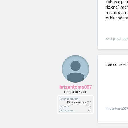
kolkav e pe
rizicna?ima
miomi.dali 
Vi blagodar
Anisija123
,
20 
кои се симп
hrizantema007
Истакнат член
Се зачлени на:
19 октомври 2011
Пораки:
177
hrizantema007
Допаѓања:
43