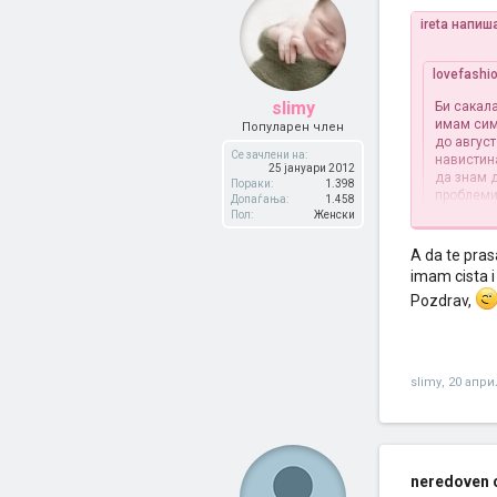
ireta напиш
lovefashi
slimy
Би сакала
имам сим
Популарен член
до август
Се зачлени на:
навистин
25 јануари 2012
да знам 
Пораки:
1.398
проблеми
Допаѓања:
1.458
Пол:
Женски
VOOPSTO NE
A da te pra
OD KOGA PO
imam cista 
GODISNO..N
9(si imam 
Pozdrav,
28 DENA VE
slimy
,
20 апри
neredoven 