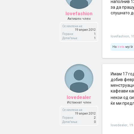
наполнив 1
за да прашу
слушнато д
lovefashion
Активен член
Се зачлени на:
19 април 2012
Пораки:
1
lovefashion
,
1
Допаѓања:
1
На
ireta
му/ѝ 
Имам 17 год
добив февр
менструациј
кафеави кап
lovedealer
некои од си
Истакнат член
ќе ми предл
Се зачлени на:
19 април 2012
Пораки:
2
Допаѓања:
0
lovedealer
,
19