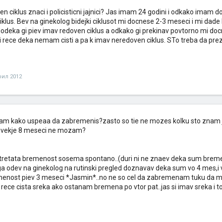
en ciklus znaci i policisticni jajnici? Jas imam 24 godini i odkako imam
klus. Bev na ginekolog bidejki ciklusot mi docnese 2-3 meseci i mi dade 
dodeka gi piev imav redoven ciklus a odkako gi prekinav povtorno mi do
i rece deka nemam cisti a pa k imav neredoven ciklus. STo treba da p
рил 2012
sam kako uspeaa da zabremenis?zasto so tie ne mozes kolku sto znam j
i vekje 8 meseci ne mozam?
i tretata bremenost sosema spontano..(duri ni ne znaev deka sum breme
a odev na ginekolog na rutinski pregled doznavav deka sum vo 4 mes,i 
menost piev 3 meseci *Jasmin*..no ne so cel da zabremenam tuku da mi 
i rece cista sreka ako ostanam bremena po vtor pat..jas si imav sreka i to