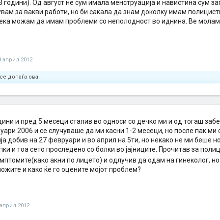
3 години). Од август не сум имала менструација и навистина сум 
вам за вакви работи, но би сакала да знам доколку имам полицист
ека можам да имам проблеми со неполодност во иднина. Ве молам
9 април 2012
се допаѓа ова.
ини и пред 5 месеци стапив во односи со дечко ми и од тогаш заб
уари 2006 и се случуваше да ми касни 1-2 месеци, но после пак ми
а добив на 27 февруари и во април на 5ти, но некако не ми беше н
ки и тоа сето проследено со болки во јајниците. Прочитав за полиц
мптомите(како акни по лицето) и одлучив да одам на гинеколог, но
ожите и како ќе го оцените мојот проблем?
 април 2012