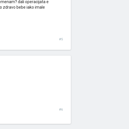
emenam? dali operacijata e
o zdravo bebe iako imale
#5
#6