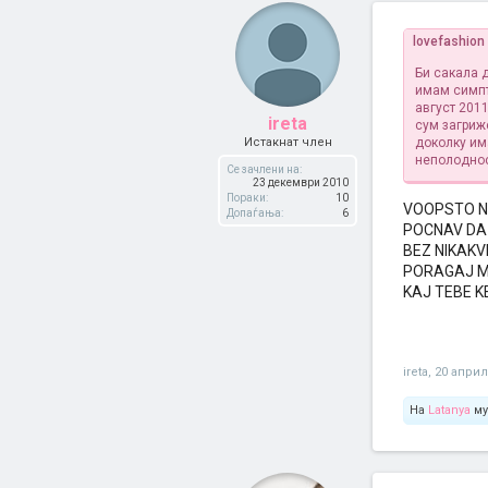
lovefashion
Би сакала 
имам симпт
август 201
ireta
сум загриж
Истакнат член
доколку им
неполоднос
Се зачлени на:
23 декември 2010
Пораки:
10
VOOPSTO NE
Допаѓања:
6
POCNAV DA 
BEZ NIKAKV
PORAGAJ ME
KAJ TEBE K
ireta
,
20 април
На
Latanya
му