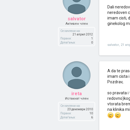
Dali neredov
neredoven ci
imam cisti, 
salvator
ginekolog m
Активен член
Се зачлени на:
21 април 2012
Пораки:
1
Допаѓања:
0
salvator
,
21 ап
A da te pra
imam cista 
Pozdrav,
so pravata 
ireta
redovno)kog
Истакнат член
vtorata bre
Се зачлени на:
na klinika m
23 декември 2010
Пораки:
10
Допаѓања:
6