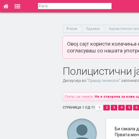
Форум
Здравје
Здравствени пр
Овој сајт користи колачиња
согласуваш со нашата употр
Полицистични ј
Дискусија во '
Прашај гинеколог
' започнат
Статус на темата:
Не е отворена за нови о
СТРАНИЦА 1 ОД 11
1
2
3
4
5
6
Би сакала д
Првата менс