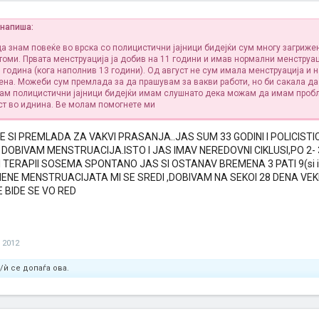
 напиша:
да знам повеќе во врска со полицистични јајници бидејќи сум многу загриже
оми. Првата менструација ја добив на 11 години и имав нормални менструа
1 година (кога наполнив 13 години). Од август не сум имала менструација и 
ена. Можеби сум премлада за да прашувам за вакви работи, но би сакала да
ам полицистични јајници бидејќи имам слушнато дека можам да имам проб
т во иднина. Ве молам помогнете ми
 SI PREMLADA ZA VAKVI PRASANJA..JAS SUM 33 GODINI I POLICISTI
DOBIVAM MENSTRUACIJA.ISTO I JAS IMAV NEREDOVNI CIKLUSI,PO 2- 
I TERAPII SOSEMA SPONTANO JAS SI OSTANAV BREMENA 3 PATI 9(si im
NE MENSTRUACIJATA MI SE SREDI ,DOBIVAM NA SEKOI 28 DENA VEK
E BIDE SE VO RED
 2012
/ѝ се допаѓа ова.