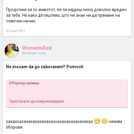
Продолжи си со животот, ќе си најдеш некој доволно вреден
за тебе. Не како детиштево, што не знае ни да прекине на
човечки начин.
22 јуни 2011
WomanInRed
Истакнат член
Ne mozam da go zaboravam!! Pomosh
Offspring напиша:
Престанале да комуникацираат
хахаххахахахахахахахаххахахахахахахахах
немам
зборови