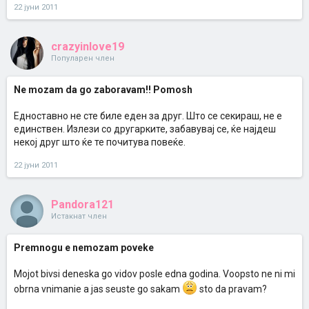
22 јуни 2011
crazyinlove19
Популарен член
Ne mozam da go zaboravam!! Pomosh
Едноставно не сте биле еден за друг. Што се секираш, не е
единствен. Излези со другарките, забавувај се, ќе најдеш
некој друг што ќе те почитува повеќе.
22 јуни 2011
Pandora121
Истакнат член
Premnogu e nemozam poveke
Mojot bivsi deneska go vidov posle edna godina. Voopsto ne ni mi
obrna vnimanie a jas seuste go sakam
sto da pravam?