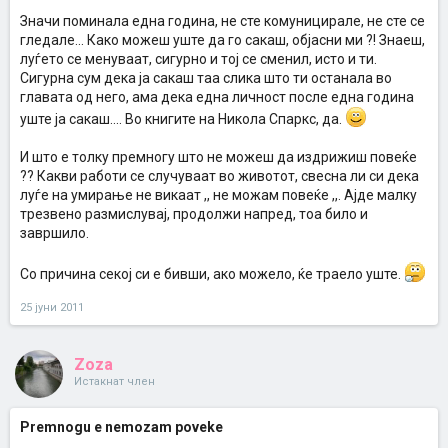
Значи поминала една година, не сте комуницирале, не сте се
гледале... Како можеш уште да го сакаш, објасни ми ?! Знаеш,
луѓето се менуваат, сигурно и тој се сменил, исто и ти.
Сигурна сум дека ја сакаш таа слика што ти останала во
главата од него, ама дека една личност после една година
уште ја сакаш.... Во книгите на Никола Спаркс, да.
И што е толку премногу што не можеш да издрижиш повеќе
?? Какви работи се случуваат во животот, свесна ли си дека
луѓе на умирање не викаат ,, не можам повеќе ,,. Ајде малку
трезвено размислувај, продолжи напред, тоа било и
завршило.
Со причина секој си е бивши, ако можело, ќе траело уште.
25 јуни 2011
Zoza
Истакнат член
Premnogu e nemozam poveke