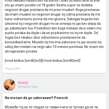
Pred nekolku meseci bev na odmor i odev so edno dete so koe
sto go znam poveke od 18 godini. Beshe super se dodeka
negoviot drugar prestana da mi pravi muabet. Koga prestanav
da imam muabet so negoviot drugar toj odma prestana da me
bara i ednostavno pocna da me ignorira. Sekogas koga ke bev
izlezena toj i negovite drugari mi se smeeja no jas bev slepa da
go zabelezam toa. Posledniot den koga trebase da si odam mu
pustiv poraka da dojde i da se pozdravime no toj ne dojde. Od
togas bez nikakov zbor ednostavno prestanavme da
komunikacirame. Mozebi toj me ima zaborave no jas seuste ne,
sekoj den mislam na nego iako 10 meseci pominaa. Ne znam sto
da napravam poveke.
[mod-kirilica:3om82ec0][/mod-kirilica:3om82ec0]
19 јуни 2011
Anely
Истакнат член
Ne mozam da go zaboravam!! Pomosh
Можеби тој не те гледал со такви очи и се тргнал да не ти