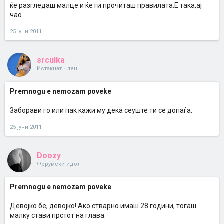
ќе разгледаш малце и ќе ги прочиташ правилата.Е така,ај
чао.
25 јуни 2011
srculka
Истакнат член
Premnogu e nemozam poveke
Заборави го или пак кажи му дека сеуште ти се допаѓа.
25 јуни 2011
Doozy
Форумски идол
Premnogu e nemozam poveke
Девојко бе, девојко! Ако стварно имаш 28 години, тогаш
малку стави прстот на глава.