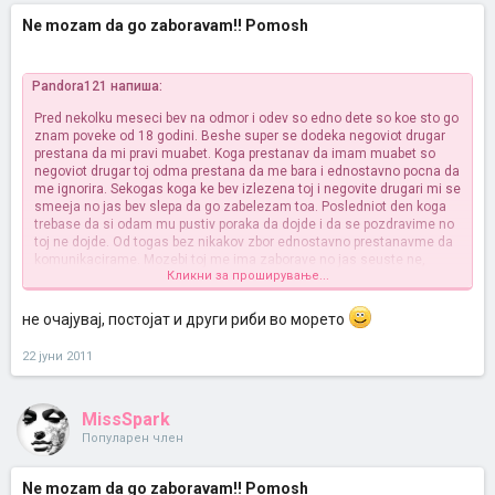
Ne mozam da go zaboravam!! Pomosh
Pandora121 напиша:
Pred nekolku meseci bev na odmor i odev so edno dete so koe sto go
znam poveke od 18 godini. Beshe super se dodeka negoviot drugar
prestana da mi pravi muabet. Koga prestanav da imam muabet so
negoviot drugar toj odma prestana da me bara i ednostavno pocna da
me ignorira. Sekogas koga ke bev izlezena toj i negovite drugari mi se
smeeja no jas bev slepa da go zabelezam toa. Posledniot den koga
trebase da si odam mu pustiv poraka da dojde i da se pozdravime no
toj ne dojde. Od togas bez nikakov zbor ednostavno prestanavme da
komunikacirame. Mozebi toj me ima zaborave no jas seuste ne,
Кликни за проширување...
sekoj den mislam na nego iako 10 meseci pominaa. Ne znam sto da
napravam poveke.
не очајувај, постојат и други риби во морето
22 јуни 2011
MissSpark
Популарен член
Ne mozam da go zaboravam!! Pomosh