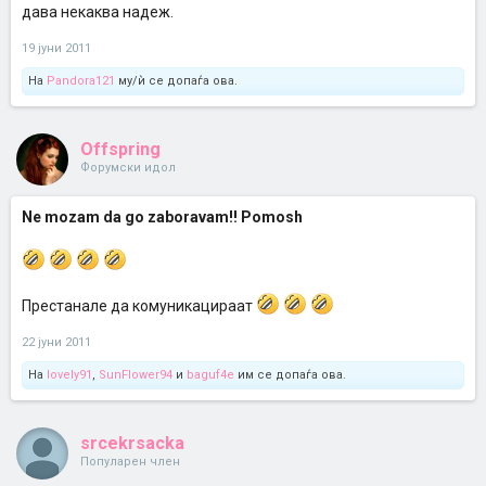
дава некаква надеж.
19 јуни 2011
На
Pandora121
му/ѝ се допаѓа ова.
Offspring
Форумски идол
Ne mozam da go zaboravam!! Pomosh
Престанале да комуникацираат
22 јуни 2011
На
lovely91
,
SunFlower94
и
baguf4e
им се допаѓа ова.
srcekrsacka
Популарен член