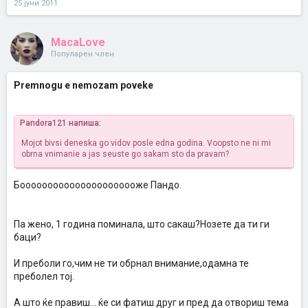
25 јуни 2011
MacaLove
Популарен член
Premnogu e nemozam poveke
Pandora121 напиша:
Mojot bivsi deneska go vidov posle edna godina. Voopsto ne ni mi
obrna vnimanie a jas seuste go sakam
sto da pravam?
Боооооооооооооооооооооже Пандо.
Па жено, 1 година поминала, што сакаш?Нозете да ти ги
баци?
И преболи го,чим не ти обрнал внимание,одамна те
преболел тој.
А што ќе правиш... ќе си фатиш друг и пред да отвориш тема