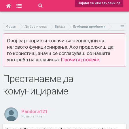
Најави се или зачлени се
Форум
Љубов и секс
Врски
Љубовни проблеми
Овој сајт користи колачиња неопходни за
неговото функционирање. Ако продолжиш да
го користиш, значи се согласуваш со нашата
употреба на колачиња.
Прочитај повеќе.
Престанавме да
комуницираме
Pandora121
Истакнат член