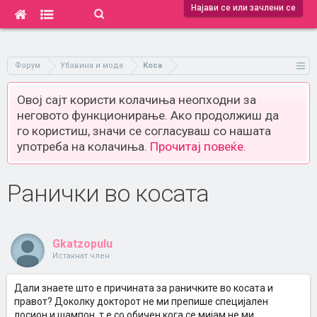
Најави се или зачлени се
Форум
Убавина и мода
Коса
Овој сајт користи колачиња неопходни за
неговото функционирање. Ако продолжиш да
го користиш, значи се согласуваш со нашата
употреба на колачиња.
Прочитај повеќе.
Ранички во косата
Gkatzopulu
Истакнат член
Дали знаете што е причината за раничките во косата и
правот? Доколку докторот не ми препише специјален
лосион и шампон, т.е со обичен кога се мијам не ми