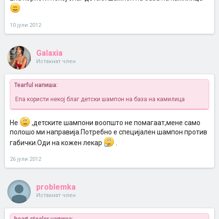
10 јули 2012
Galaxia
Истакнат член
Tearful напиша:
Епа користи некој благ детски шампон на база на камилица
Не
,детските шампони воопшто не помагаат,мене само
полошо ми направија.Потребно е специјален шампон против
габички.Оди на кожен лекар
.
26 јули 2012
problemka
Истакнат член