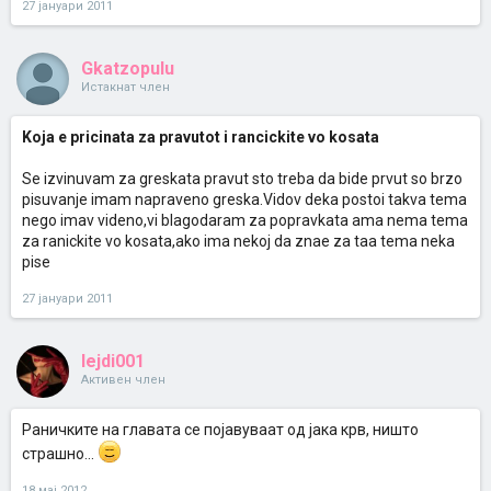
27 јануари 2011
Gkatzopulu
Истакнат член
Koja e pricinata za pravutot i rancickite vo kosata
Se izvinuvam za greskata pravut sto treba da bide prvut so brzo
pisuvanje imam napraveno greska.Vidov deka postoi takva tema
nego imav videno,vi blagodaram za popravkata ama nema tema
za ranickite vo kosata,ako ima nekoj da znae za taa tema neka
pise
27 јануари 2011
lejdi001
Активен член
Раничките на главата се појавуваат од јака крв, ништо
страшно...
18 мај 2012