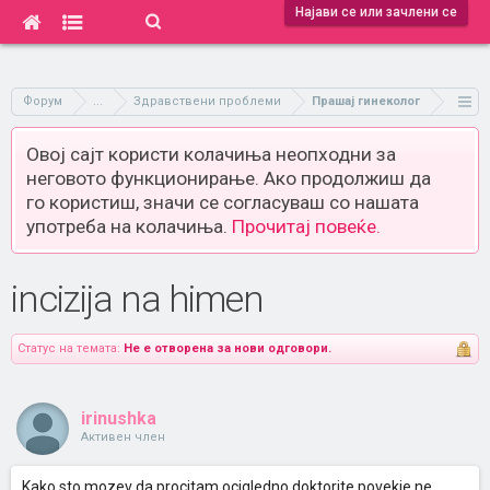
Најави се или зачлени се
Форум
...
Здравствени проблеми
Прашај гинеколог
Овој сајт користи колачиња неопходни за
неговото функционирање. Ако продолжиш да
го користиш, значи се согласуваш со нашата
употреба на колачиња.
Прочитај повеќе.
incizija na himen
Статус на темата:
Не е отворена за нови одговори.
irinushka
Активен член
Kako sto mozev da procitam ocigledno doktorite povekje ne