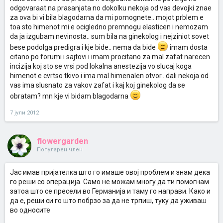
odgovaraat na prasanjata no dokolku nekoja od vas devojki znae
za ova bi vi bila blagodarna da mi pomognete.. mojot prblem e
toa sto himenot mi e ocigledno premnogu elasticen i nemozam
da ja izgubam nevinosta.. sum bila na ginekolog i nejziniot sovet
bese podolga predigra i kje bide.. nema da bide
imam dosta
citano po forumi i sajtovi i imam procitano za mal zafat narecen
incizija koj sto se vrsi pod lokalna anestezija vo slucaj koga
himenot e cvrtso tkivo i ima mal himenalen otvor.. dali nekoja od
vas ima slusnato za vakov zafat i kaj koj ginekolog da se
obratam? mn kje vi bidam blagodarna
7 јули 2012
flowergarden
Популарен член
Јас имав пријателка што го имаше овој проблем и знам дека
го реши со операција. Само не можам многу да ти помогнам
затоа што се пресели во Германија и таму го направи. Како и
да е, реши си го што побрзо за да не трпиш, туку да уживаш
во односите